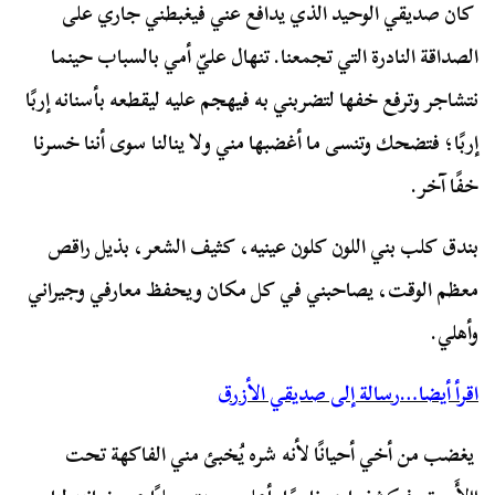
كان صديقي الوحيد الذي يدافع عني فيغبطني جاري على
الصداقة النادرة التي تجمعنا. تنهال عليّ أمي بالسباب حينما
نتشاجر وترفع خفها لتضربني به فيهجم عليه ليقطعه بأسنانه إربًا
إربًا؛ فتضحك وتنسى ما أغضبها مني ولا ينالنا سوى أننا خسرنا
خفًا آخر.
بندق كلب بني اللون كلون عينيه، كثيف الشعر، بذيل راقص
معظم الوقت، يصاحبني في كل مكان ويحفظ معارفي وجيراني
وأهلي.
اقرأ أيضا…رسالة إلى صديقي الأزرق
يغضب من أخي أحيانًا لأنه شره يُخبئ مني الفاكهة تحت