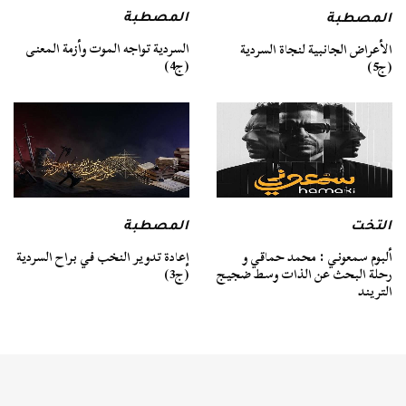
المصطبة
المصطبة
السردية تواجه الموت وأزمة المعنى
الأعراض الجانبية لنجاة السردية
(ج4)
(ج5)
التخت
المصطبة
ألبوم سمعوني : محمد حماقي و
إعادة تدوير النخب في براح السردية
رحلة البحث عن الذات وسط ضجيج
(ج3)
التريند