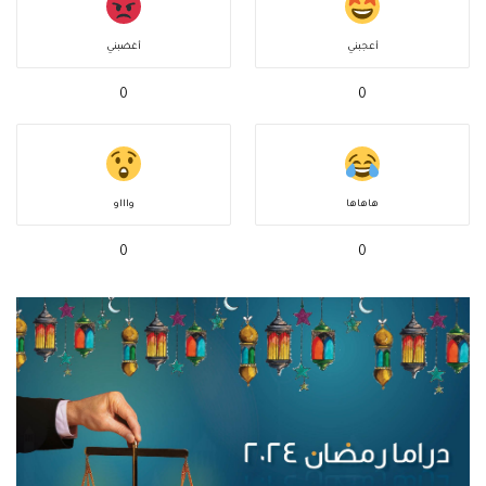
أعجبني
أغضبني
0
0
هاهاها
واااو
0
0