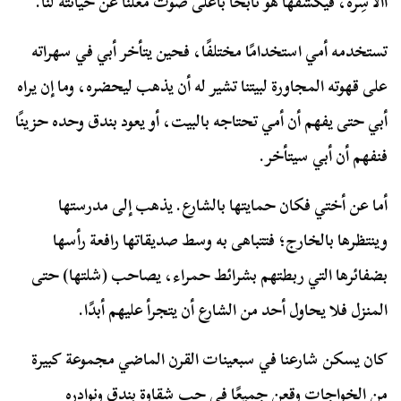
االأَسِرة، فيكشفها هو نابحًا بأعلى صوت معلنًا عن خيانته لنا.
تستخدمه أمي استخدامًا مختلفًا، فحين يتأخر أبي في سهراته
على قهوته المجاورة لبيتنا تشير له أن يذهب ليحضره، وما إن يراه
أبي حتى يفهم أن أمي تحتاجه بالبيت، أو يعود بندق وحده حزينًا
فنفهم أن أبي سيتأخر.
أما عن أختي فكان حمايتها بالشارع. يذهب إلى مدرستها
وينتظرها بالخارج؛ فتتباهى به وسط صديقاتها رافعة رأسها
بضفائرها التي ربطتهم بشرائط حمراء، يصاحب (شلتها) حتى
المنزل فلا يحاول أحد من الشارع أن يتجرأ عليهم أبدًا.
كان يسكن شارعنا في سبعينات القرن الماضي مجموعة كبيرة
من الخواجات وقعن جميعًا في حب شقاوة بندق ونوادره