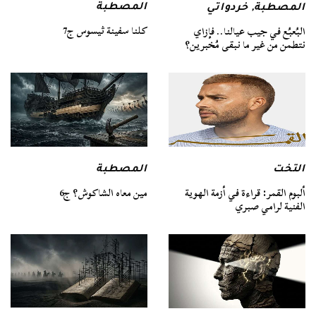
المصطبة
المصطبة
,
خردواتي
كلنا سفينة ثيسوس ج7
البُعبُع في جيب عيالنا.. فإزاي
نتطمن من غير ما نبقى مُخبرين؟
التخت
المصطبة
ألبوم القمر: قراءة في أزمة الهوية
مين معاه الشاكوش؟ ج6
الفنية لرامي صبري