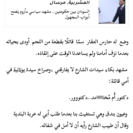
المشربية
,
مرسال
السودان بين حكومتين.. مشهد سياسي مأزوم يفتح
أبواب المجهول
وضع له حارس العقار سمًا قاتلًا بقطعة من اللحم أودى بحياته
بعدما نزف أمامنا ولم يساعدنا الوقت على إنقاذه.
مشهد بكاء سيدات الشارع لا يفارقني ،وصراخ سيدة
يونانية
في
أمي قائلة:
دكتور أُم مُخاااااامد..دكتووور.
وعيون بندق وهي تستغيث بنا بعدما طلب أبي له عربة البلدية
وقال أن طبيب الشارع رأيه أن لا أمل في شفائه.