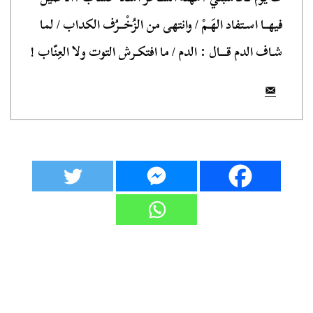
فيهــا اسـتفاد الهَـمْ / وانتهى من الزُخْــرُف الكداب / لما
شـاف الدم قـــال : الدم / ما افتكـرش التوت ولا العِنّاب !