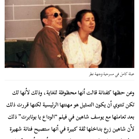
عبلة كامل في مسرحية وجهة نظر
وعن حظها كفنانة قالت أنها محظوظة للغاية، وذلك لأنها لك
تكن تنتوي أن يكون التمثيل هو مهنتها الرئيسية لكنها قررت ذلك
بعد تعاملها مع يوسف شاهين في فيلم “الوداع يا بونابرت” ذلك
لأن شاهين زرع بداخلها ثقة كبيرة في أنها ستصبح فنانة شهيرة