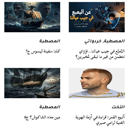
المصطبة
المصطبة
,
خردواتي
كلنا سفينة ثيسوس ج7
البُعبُع في جيب عيالنا.. فإزاي
نتطمن من غير ما نبقى مُخبرين؟
التخت
المصطبة
ألبوم القمر: قراءة في أزمة الهوية
مين معاه الشاكوش؟ ج6
الفنية لرامي صبري