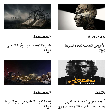
المصطبة
المصطبة
السردية تواجه الموت وأزمة المعنى
الأعراض الجانبية لنجاة السردية
(ج4)
(ج5)
التخت
المصطبة
ألبوم سمعوني : محمد حماقي و
إعادة تدوير النخب في براح السردية
رحلة البحث عن الذات وسط ضجيج
(ج3)