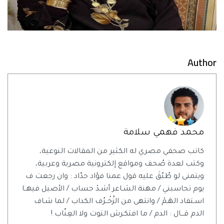
Author
محمد فهمي سلامة
كاتب صحفي مصري له الكثير من المقالات النوعية،
وكتب لعدة صُحف ومواقع إلكترونية مصرية وعربية،
ويتمنى لو طُبّقَ عليه قول عمنا فؤاد حدّاد : وان رجعت ف
يوم تحاسبني / مهنة الشـاعر أشـدْ حساب / الأصيل فيهــا
اسـتفاد الهَـمْ / وانتهى من الزُخْــرُف الكداب / لما شـاف
الدم قـــال : الدم / ما افتكـرش التوت ولا العِنّاب !