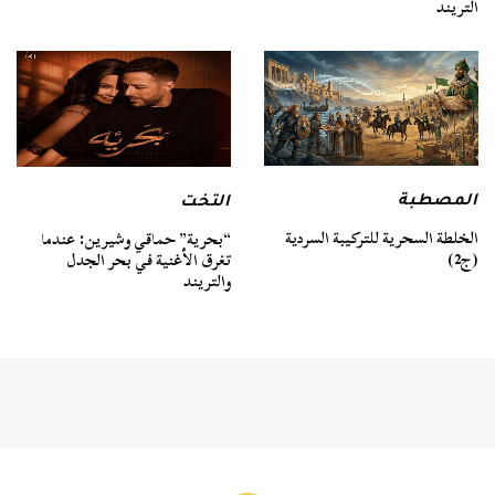
التريند
المصطبة
التخت
الخلطة السحرية للتركيبة السردية
“بحرية” حماقي وشيرين: عندما
(ج2)
تغرق الأغنية في بحر الجدل
والتريند