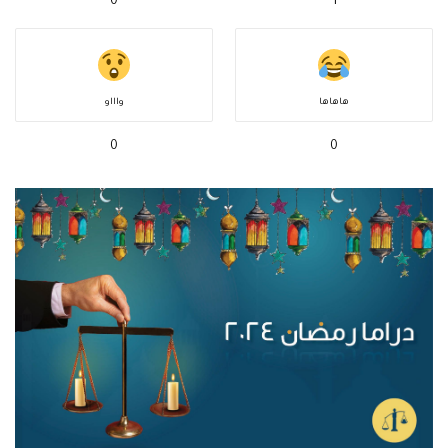
0
1
هاهاها
واااو
0
0