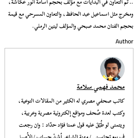
.. ثم التعاون في البدايات مع مؤلف بحجم أسامة أنور عكاشة،
ومخرج مثل اسماعيل عبد الحافظ، والتعاون المسرحي مع قيمة
بحجم الفنان محمد صبحي والمؤلف لينين الرملي.
Author
محمد فهمي سلامة
كاتب صحفي مصري له الكثير من المقالات النوعية،
وكتب لعدة صُحف ومواقع إلكترونية مصرية وعربية،
ويتمنى لو طُبّقَ عليه قول عمنا فؤاد حدّاد : وان رجعت
ف يوم تحاسبني / مهنة الشـاعر أشـدْ حساب / الأصيل