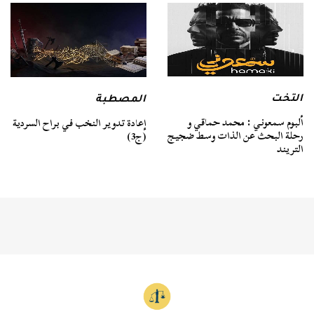
التخت
المصطبة
ألبوم سمعوني : محمد حماقي و
إعادة تدوير النخب في براح السردية
رحلة البحث عن الذات وسط ضجيج
(ج3)
التريند