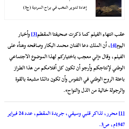
إعادة تدوير النخب في براح السردية (ج3)
عقب انتهاء الفيلم كما ذكرت صحيفتا المقطم
[3]
وأخبار
اليوم
[4]
، أن الملك دعا الفنان محمد البكار وصافحه وهنأه على
الفيلم، وقال «إني معجب باختياركم لهذا الموضوع الاجتماعي
الوطني لإنتاجكم وأرجو أن تكون كل أفلامكم من هذا الطراز
باعثة الروح الوطني في النفوس وأن تكون دائمًا مشبعة بالقوة
والرجولة خالية من الذل والنواح».
[1]
محرر، تذاكر قلبي وسيفي، جريدة المقطم، عدد 24 فبراير
1947م، ص3.