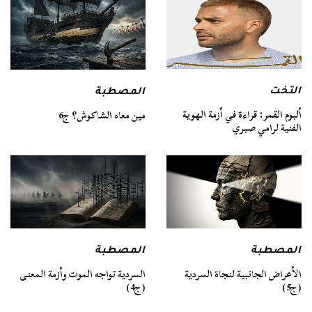
التخت
المصطبة
ألبوم القمر: قراءة في أزمة الهوية
مين معاه الشاكوش؟ ج6
الفنية لرامي صبري
المصطبة
المصطبة
السردية تواجه الموت وأزمة المعنى
الأعراض الجانبية لنجاة السردية
(ج4)
(ج5)