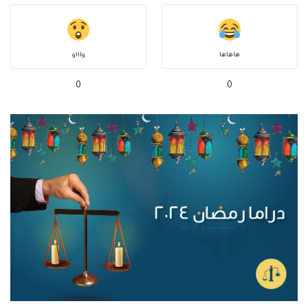
هاهاها
واااو
0
0