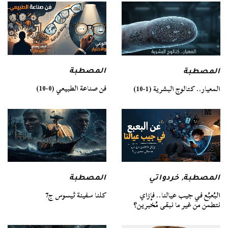
المصطبة
المصطبة
فن صناعة الطبيعي (0-10)
المعيار.. كتالوج البشرية (1-10)
المصطبة
المصطبة
,
خردواتي
كلنا سفينة ثيسوس ج7
البُعبُع في جيب عيالنا.. فإزاي
نتطمن من غير ما نبقى مُخبرين؟