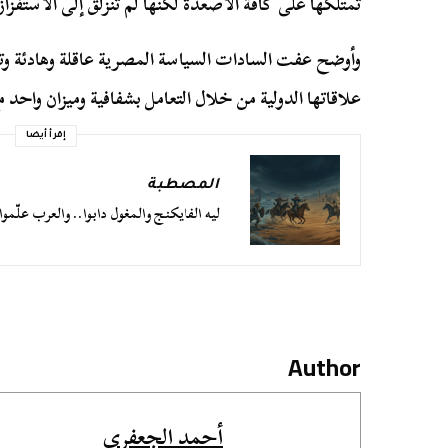
تمتلكها على كافة الأصعدة لكنها لم تنزلق إلى الاستفزا
وأوضح عفت السادات السياسة المصرية عاقلة وهادئة وتن
علاقاتها الدولية من خلال التعامل بشفافية وميزان واحد
إقرأ أيضا
المصطبة
ليه الفايكنج والمغول دابوا.. والعرب علّموا
Author
أحمد الجعفري