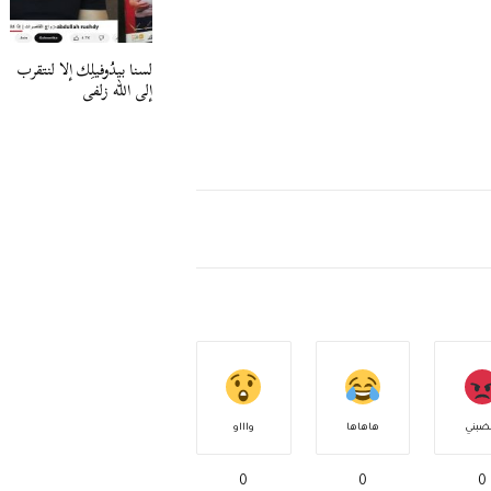
لسنا بيدُوفيلِك إلا لنتقرب
إلى الله زلفى
ضبني
هاهاها
واااو
0
0
0