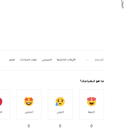
المقال التالي
الوسوم
الأزمات الخارجية
السيسي
عفت السادات
مصر
ما هو انطباعك؟
أحببته
أحزنني
أعجبني
أغ
0
0
0