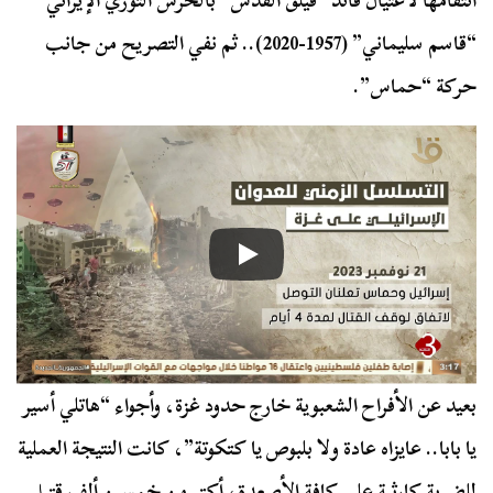
انتقامها لاغتيال قائد “فيلق القدس” بالحرس الثوري الإيراني
“قاسم سليماني” (1957-2020).. ثم نفي التصريح من جانب
حركة “حماس”.
بعيد عن الأفراح الشعبوية خارج حدود غزة، وأجواء “هاتلي أسير
يا بابا.. عايزاه عادة ولا بلبوص يا كتكوتة”، كانت النتيجة العملية
للضربة كارثية على كافة الأصعدة، أكتر من خمسين ألف قتيل