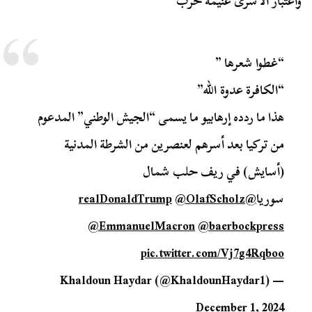
واعتبار الأسرى غنيمة حرب
“غطوا شعرها ”
“الكافرة عدوة الله”
هذا ما ردده إرهابيو ما يسمى “الجيش الوطني” المدعوم
من تركيا بعد أسرهم لعنصرين من الشرطة المدنية
(أسايش) في ريف حلب شمال
سوريا
@realDonaldTrump
@OlafScholz
@EmmanuelMacron
@baerbockpress
pic.twitter.com/Vj7g4Rqboo
— Khaldoun Haydar (@KhaldounHaydar1)
December 1, 2024