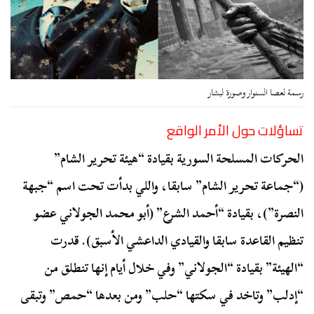
رسمة لعصا السنوار وصورة لبشار
تساؤلات حول الأمر الواقع
الحركات المسلحة السورية بقيادة “هيئة تحرير الشام”
(“جماعة تحرير الشام” سابقا، واللي بدأت تحت اسم “جبهة
النصرة”)، بقيادة “أحمد الشرع” (أبو محمد الجولاني عضو
تنظيم القاعدة سابقا والقيادي الداعشي الأسبق). قدرت
“الهيئة” بقيادة “الجولاني” وفي خلال أيام إنها تنطلق من
“إدلب” وتاخد في سكتها “حلب” ومن بعدها “حمص” وتبقى