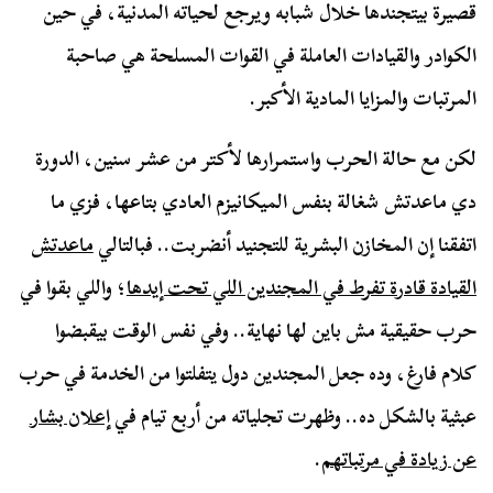
قصيرة بيتجندها خلال شبابه ويرجع لحياته المدنية، في حين
الكوادر والقيادات العاملة في القوات المسلحة هي صاحبة
المرتبات والمزايا المادية الأكبر.
لكن مع حالة الحرب واستمرارها لأكتر من عشر سنين، الدورة
دي ماعدتش شغالة بنفس الميكانيزم العادي بتاعها، فزي ما
اتفقنا إن المخازن البشرية للتجنيد أنضربت.. فبالتالي
ماعدتش
القيادة قادرة تفرط في المجندين اللي تحت إيدها
؛ واللي بقوا في
حرب حقيقية مش باين لها نهاية.. وفي نفس الوقت بيقبضوا
كلام فارغ، وده جعل المجندين دول يتفلتوا من الخدمة في حرب
عبثية بالشكل ده.. وظهرت تجلياته من أربع تيام في
إعلان بشار
عن زيادة في مرتباتهم
.