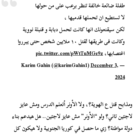
طفلة ضائعة خائفة تنظر برعب على من حولها
لا تستطيع ان تحملها قدميها ،
لكن سيقنعونك انها كانت تحمل دبابة و قنبلة نووية
وكانت فى طريقها لقتل ١٠ ملايين شخص حتى يبرروا
اغتصابها،
pic.twitter.com/pWtTuMGe9z
December 3,
— Karim Gahin (@karimGahin1)
2024
ومذابح قتل ع الهوية؟، ولا الأونر أتعلم الدرس ومش عايز
لاجئين تاني؟ ولو “الأونر” مش عايز لاجئين.. هل هيدعم بناء
دولة مواطنة؟ زي ما حصل في كوريا الجنوبية ولا هيكون كل