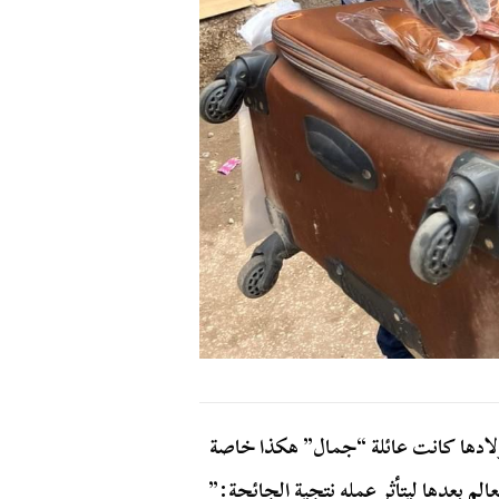
لاولادها كانت عائلة “جمال” هكذا خاصة
لم بعدها ليتأثر عمله نتجية الجائحة:”