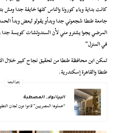
كانت بداية وباء كورونا والناس كلها خايفة جدا ومش ب
جامعة طنطا شجعوني جدا وبدأو يقولو لبعض وبدأ الحمدل
المرضي يجوا يشترو مني لأن السندوتشات كويسة جدا 
في المنزل”
تمكن ابن محافظة طنطا من تحقيق نجاح كبير خلال ال
طنطا والقاهرة إسكندرية.
إقرأ أيضا
البيانولا
,
المصطبة
“عملوها المصريين” قادوا دون لجان التطوي