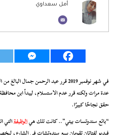
أمل سعداوي
عدة مرات ولكنه قرر عدم الاستسلام، ليبدأ ابن محافظة
حقق نجاحًا كبيرًا.
“بائع سندوتسات بيتي”.. كانت تلك هي
الوظيفة
التي ات
فيديو لفتاتان تقومان ببيع سندوتشات في الشارع، ليخص