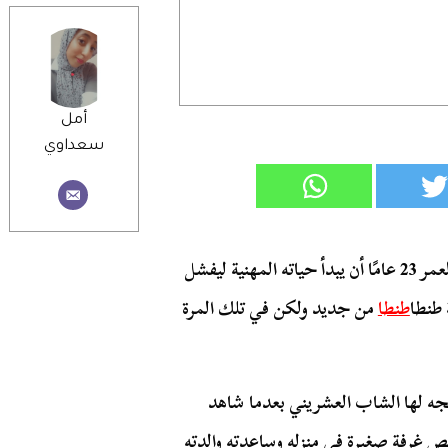
أمل
سعداوي
في شهر نوفمبر 2019 قرر عبد الرحمن جمال البالغ من العمر 23 عامًا أن يبدأ حياته المهنية ليفشل
 طنطا
طنطا
من جديد ولكن في تلك المرة
جه لها الشاب العشريني بعدما شاهد
ص غرفة صغيرة في منزله وساعدته والدته