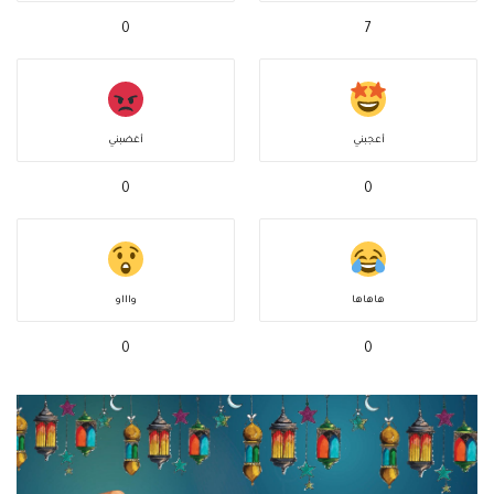
0
7
أعجبني
أغضبني
0
0
هاهاها
واااو
0
0