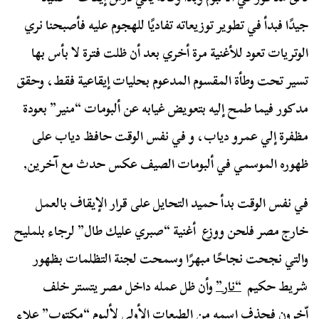
جيدًا فبدأ في تطوير توزيعاته تفاديًا للهجوم عليه فأصبحنا نري
الوتريات تعود للأغنية مرة أخري بعد أن ظلت فترة لا بأس بها
تسير تحت وطأة المقسوم المدعوم بحليات إيقاعية فقط، وحقق
مدكور فيما طمح إليه بتعويض غيابه عن ألبومات “منير” بعودة
مظفرة إلي عمرو دياب، و في نفس الوقت حافظ دياب على
ظهوره الموسمي في ألبومات الصيف عكس حدث مع آخرين,
في نفس الوقت بدأ حميد التحايل على قرار الإيقاف بالعمل
خارج مصر فلحن ووزع أغنية “صبري عليك طال” لرجاء بلمليح
والتي نجحت نجاحًا مبهرًا وسمحت لجنة التظلمات بظهور
شريط حكيم
“نار”
وأن ظل عمله داخل مصر يتستر خلف
اّخرون فحذف اسمه من الطبعات الأولى لألبوم
“مكتوب”
علاء