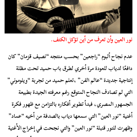
نور العين وأن تعرف من أين تؤكل الكتف.
عدم نجاح ألبوم “راجعين” بحسب منتجه “نصيف قزمان” كان
دافعًا لدياب للعودة مرة أخري لطرق باب حميد تحت مظلة
إنتاجية جديدة “عالم الفن” ،تعلم حميد من تجربة “ويلوموني”
التي لم تصادف النجاح المتوقع رغم معرفته الجيدة بطبيعة
الجمهور المصري، فبدأ تطوير أفكاره بالتزامن مع ظهور فكرة
أغنية “نور العين” التي سمعها دياب بالصدفة من أخيه “عماد”
وظهرت للنور قنبلة “نور العين” والتي نجحت في إخراج الأغنية