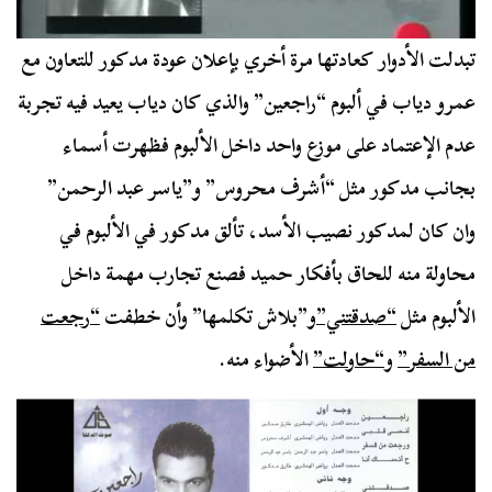
تبدلت الأدوار كعادتها مرة أخري بإعلان عودة مدكور للتعاون مع
عمرو دياب في ألبوم “راجعين” والذي كان دياب يعيد فيه تجربة
عدم الإعتماد على موزع واحد داخل الألبوم فظهرت أسماء
بجانب مدكور مثل “أشرف محروس” و”ياسر عبد الرحمن”
وان كان لمدكور نصيب الأسد، تألق مدكور في الألبوم في
محاولة منه للحاق بأفكار حميد فصنع تجارب مهمة داخل
الألبوم مثل
“صدقتني”
و”بلاش تكلمها” وأن خطفت
“رجعت
من السفر”
و
“حاولت”
الأضواء منه.