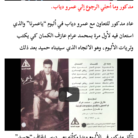
مدكور وما أحلي الرجوع إلي عمرو دياب.
عاد مدكور للتعاون مع عمرو دياب في ألبوم “ياعمرنا” والذي
استعان فيه لأول مرة بمحمد عرام عازف الكمان كي يكتب
وتريات الألبوم، وهو الاتجاه الذي سيتبناه حميد بعد ذلك
تألق مدكور في الألبوم وبدا وكأنه يعي درس إيقاف “حميد”