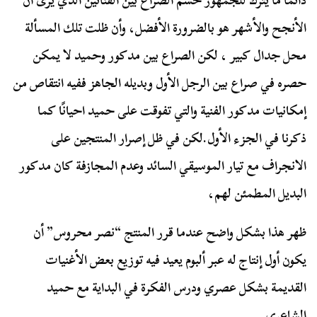
دائما ما يترك للجمهور حسم الصراع بين الفنانين الذي يرى أن
الأنجح والأشهر هو بالضرورة الأفضل، وأن ظلت تلك المسألة
محل جدال كبير ، لكن الصراع بين مدكور وحميد لا يمكن
حصره في صراع بين الرجل الأول وبديله الجاهز ففيه انتقاص من
إمكانيات مدكور الفنية والتي تفوقت على حميد احيانًا كما
ذكرنا في الجزء الأول.لكن في ظل إصرار المنتجين على
الانجراف مع تيار الموسيقي السائد وعدم المجازفة كان مدكور
البديل المطمئن لهم،
ظهر هذا بشكل واضح عندما قرر المنتج “نصر محروس” أن
يكون أول إنتاج له عبر ألبوم يعيد فيه توزيع بعض الأغنيات
القديمة بشكل عصري ودرس الفكرة في البداية مع حميد
الشاعري.