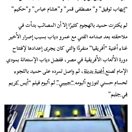
“إيهاب توفيق” و” مصطفى قمر” و”هشام عباس” و”حكيم”
لم يكترت حميد بالهجوم كثيرًا إلا أن المصائب بدأت في
ملاحقته بعد صدامه الفني مع عمرو دياب بسبب إصرار الأخير
غناء أغنية “أفريقيا” منفردًا والتي كان يجرى إعدادها لإفتتاح
دورة الألعاب الأفريقية في مصر، ففضل دياب الإستعانة بمودي
الإمام لصنع
أغنية بديلة
، ثم واصل تمرده على حميد باللجوء
لحسام حسني لتوزيع ألبومه
“حبيبي”
ثم ألبوم فيلم “
أيس كريم
في جليم
”