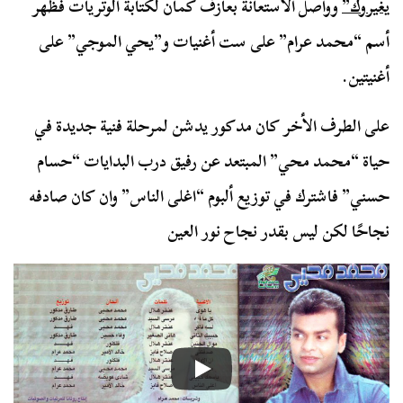
يغيروك”
وواصل الاستعانة بعازف كمان لكتابة الوتريات فظهر
أسم “محمد عرام” على ست أغنيات و”يحي الموجي” على
أغنيتين.
على الطرف الأخر كان مدكور يدشن لمرحلة فنية جديدة في
حياة “محمد محي” المبتعد عن رفيق درب البدايات “حسام
حسني” فاشترك في توزيع ألبوم “اغلى الناس” وان كان صادفه
نجاحًا لكن ليس بقدر نجاح نور العين