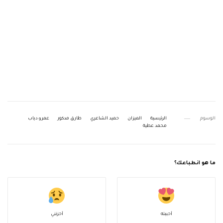
الوسوم
الرئيسية
الميزان
حميد الشاعري
طارق مدكور
عمرو دياب
محمد عطية
ما هو انطباعك؟
أحببته
أحزنني