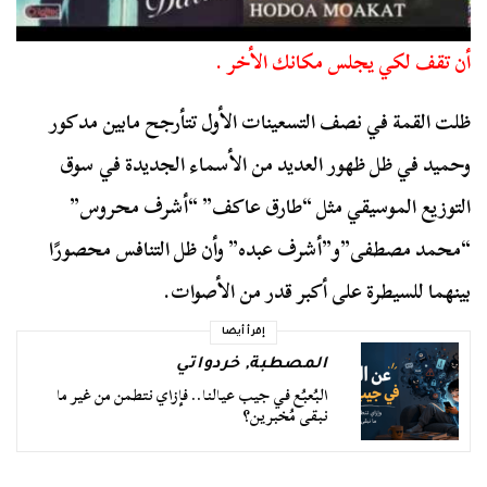
أن تقف لكي يجلس مكانك الأخر .
ظلت القمة في نصف التسعينات الأول تتأرجح مابين مدكور
وحميد في ظل ظهور العديد من الأسماء الجديدة في سوق
التوزيع الموسيقي مثل “طارق عاكف” “أشرف محروس”
“محمد مصطفى”و”أشرف عبده” وأن ظل التنافس محصورًا
بينهما للسيطرة على أكبر قدر من الأصوات.
إقرأ أيضا
المصطبة
,
خردواتي
البُعبُع في جيب عيالنا.. فإزاي نتطمن من غير ما
نبقى مُخبرين؟