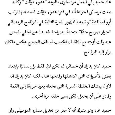
عاد حميد إلي العمل مرة أخرى بألبومه “هدوء موقت” وكأنه
يبعث برسائل فحواها أنه في فترة هدوء مؤقت ليعيد فيها ترتيب
أوراقه الفنية ثم تبعه بالظهور للمرة الثانية في البرنامج الرمضاني
“حوار صريح جدًا” متحدثًا بصراحة شديدة عن تخلي البعض
عنه وقت أزمته مع النقابة، فكسب تعاطف الجميع عكس ماكان
يرنو إليه البرنامج.
حميد كان يدرك أن خسائره لم تكن فنيًا فقط بل إنسانيًا بإبتعاد
بعض الأصوات التي اكتشفها وقدمها عنه، لكنه كان يدرك انه
لازال يمتلك الخلطة السرية التي تجعله يعود سريعًا إلي القمة
وقادر على أن يجعل الكل يسير خلفه مرة أخرى.
حميد عاد وهو مدرك أنه لا مفر من تعديل مساره الموسيقى ولو