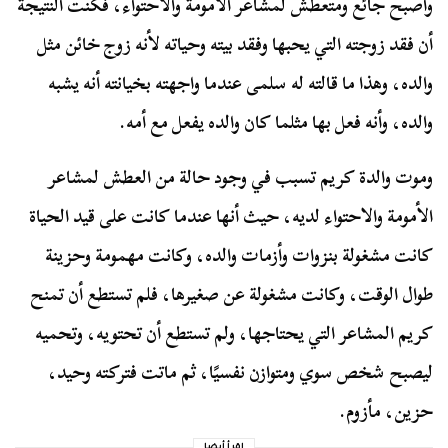
وأصبح جائع ومتعطش لمشاعر الأمومة والاحتواء، فكنت النتيجة
أن فقد زوجته التي يحبها وفقد بيته وحياته لأنه زوج خائن مثل
والده، وهذا ما قالته له سلمى عندما واجهته بخيانته أنه يشبه
والده، وأنه فعل بها مثلما كان والده يفعل مع أمه.
وموت والدة كريم تسبب في وجود حالة من العطش لمشاعر
الأمومة والاحتواء لديه، حيث أنها عندما كانت على قيد الحياة
كانت مشغولة بنزوات وأزمات والده، وكانت مهمومة وحزينة
طوال الوقت، وكانت مشغولة عن صغيرها، فلم تستطع أن تمنح
كريم المشاعر التي يحتاجها، ولم تستطع أن تحتويه، وتحميه
ليصبح شخص سوي ومتوازن نفسيًا، ثم ماتت فتركته وحيد،
حزين، مأزوم.