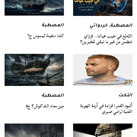
المصطبة
المصطبة
,
خردواتي
كلنا سفينة ثيسوس ج7
البُعبُع في جيب عيالنا.. فإزاي
نتطمن من غير ما نبقى مُخبرين؟
التخت
المصطبة
ألبوم القمر: قراءة في أزمة الهوية
مين معاه الشاكوش؟ ج6
الفنية لرامي صبري