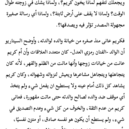
ويجعلك تتفهم لماذا يخون كريم؟، ولماذا يشك في زوجته طوال
الوقت؟ ولماذا لا يقف على أرض ثابتة؟، ولماذا أي رسالة صغيرة
مجهولة المصدر تؤثر فيه ويصدقها؟.
فكريم عانى منذ صغره من خيانة والده لوالدته، وأوضح السيناريو
أن الوالد -الفنان رمزي العدل- كان متعدد العلاقات وأن أم كريم
عانت من خيانات زوجها وأنها ماتت من الظلم والقهر، لأنه كان
يتجاهلها ويتجاهل مشاعرها ويعيش لنزواته وشهواته، وكان كريم
يشاهد كل ذلك أمام عينه ولا يستطيع ان يفعل شيء ولم يتخذ
أي موقف ضد والده لصالح والدته حتى ماتت مقهورة، فعانى
كريم من عدم الثقة، والخوف من كل شيء وعدم التصديق في
شيء، ولم يستطع أن يكون هو نفسه صادق، أو متزن نفسيًا،