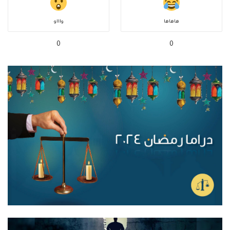
هاهاها
واااو
0
0