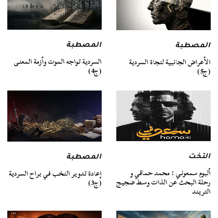
المصطبة
المصطبة
السردية تواجه الموت وأزمة المعنى
الأعراض الجانبية لنجاة السردية
(ج4)
(ج5)
التخت
المصطبة
ألبوم سمعوني : محمد حماقي و
إعادة تدوير النخب في براح السردية
رحلة البحث عن الذات وسط ضجيج
(ج3)
التريند