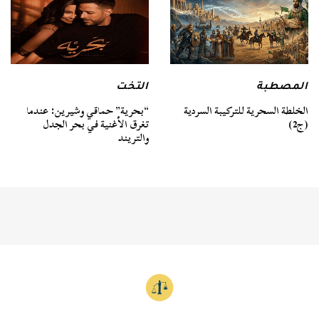
المصطبة
التخت
الخلطة السحرية للتركيبة السردية
“بحرية” حماقي وشيرين: عندما
(ج2)
تغرق الأغنية في بحر الجدل
والتريند