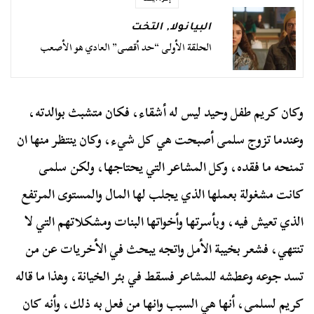
إقرأ أيضا
البيانولا
,
التخت
الحلقة الأولى “حد أقصى” العادي هو الأصعب
وكان كريم طفل وحيد ليس له أشقاء، فكان متشبث بوالدته،
وعندما تزوج سلمى أصبحت هي كل شيء، وكان ينتظر منها ان
تمنحه ما فقده، وكل المشاعر التي يحتاجها، ولكن سلمى
كانت مشغولة بعملها الذي يجلب لها المال والمستوى المرتفع
الذي تعيش فيه، وبأسرتها وأخواتها البنات ومشكلاتهم التي لا
تنتهي، فشعر بخيبة الأمل واتجه يبحث في الأخريات عن من
تسد جوعه وعطشه للمشاعر فسقط في بئر الخيانة، وهذا ما قاله
كريم لسلمى، أنها هي السبب وانها من فعل به ذلك، وأنه كان