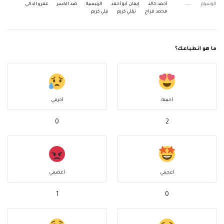
الوسوم
أحمد خالد
إيمان أبو أحمد
الرئيسية
ضد الكسر
عمرو الدالي
محمد فراج
نيللي كريم
نيلي كريم
ما هو انطباعك؟
أحببته
أحزنني
0
2
أعجبني
أغضبني
1
0