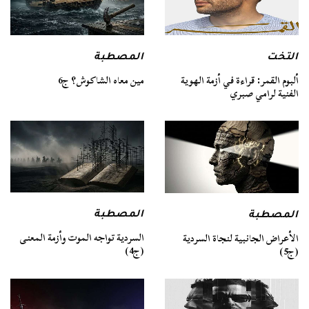
التخت
المصطبة
ألبوم القمر: قراءة في أزمة الهوية
مين معاه الشاكوش؟ ج6
الفنية لرامي صبري
المصطبة
المصطبة
السردية تواجه الموت وأزمة المعنى
الأعراض الجانبية لنجاة السردية
(ج4)
(ج5)