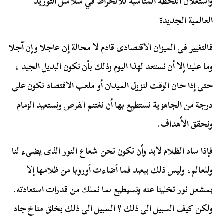
واستغلال اللحظة المناسبة للانخراط في سلاسل التوريد
العالمية الجديدة
فالتغيير فى الميزان الاقتصادى قادم لا محالة إن عاجلا وإن آجلا
وما علينا إلا أن نستعد لهذا اليوم وذلك بأن نكون البديل الجيد ،
حتى إذا حان الوقت لنزول الميدان أو ملعب الاقتصاد نكون على
درجة من الجاهزية نستطيع بها أن نغتنم الفرص ونستعيد الزمام
ونحقق الأهداف.
فإذا ساد الظلام لابد وأن نكون نحن شعاع النور الذى يضىء لنا
وللعالم، وليس ذلك ببعيد فما أضاءت أوروبا من ظلامها إلا
بمشعل نور تخلينا عنه ونسيطيع بما نملك من قدرات استعادته.
ولكن كيف السبيل الى ذلك ؟ السبيل الى ذلك بخلق مناخ جاد