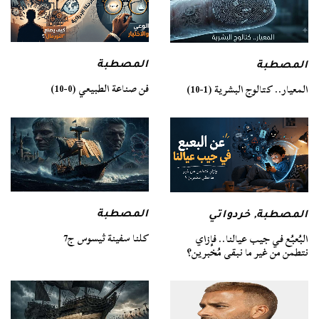
المصطبة
المصطبة
فن صناعة الطبيعي (0-10)
المعيار.. كتالوج البشرية (1-10)
المصطبة
المصطبة
,
خردواتي
كلنا سفينة ثيسوس ج7
البُعبُع في جيب عيالنا.. فإزاي
نتطمن من غير ما نبقى مُخبرين؟