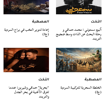
التخت
المصطبة
ألبوم سمعوني : محمد حماقي و
إعادة تدوير النخب في براح السردية
رحلة البحث عن الذات وسط ضجيج
(ج3)
التريند
المصطبة
التخت
الخلطة السحرية للتركيبة السردية
“بحرية” حماقي وشيرين: عندما
(ج2)
تغرق الأغنية في بحر الجدل
والتريند