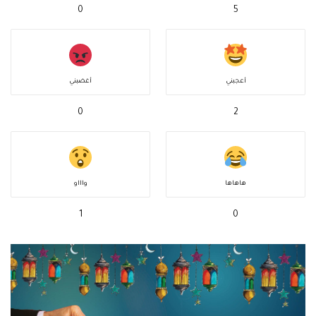
0
5
أعجبني
أغضبني
0
2
هاهاها
واااو
1
0