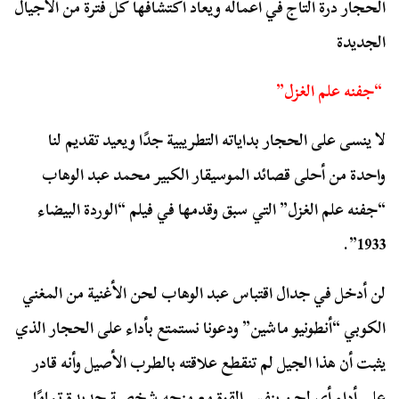
الحجار درة التاج في أعماله ويعاد اكتشافها كل فترة من الأجيال
الجديدة
“جفنه علم الغزل”
لا ينسى على الحجار بداياته التطريبية جدًا ويعيد تقديم لنا
واحدة من أحلى قصائد الموسيقار الكبير محمد عبد الوهاب
“جفنه علم الغزل” التي سبق وقدمها في فيلم “الوردة البيضاء
1933”.
لن أدخل في جدال اقتباس عبد الوهاب لحن الأغنية من المغني
الكوبي “أنطونيو ماشين” ودعونا نستمتع بأداء على الحجار الذي
يثبت أن هذا الجيل لم تنقطع علاقته بالطرب الأصيل وأنه قادر
على أداء أي لحن بنفس القوة مع منحه شخصية جديدة تمامًا.