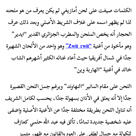
الكلمات صيغت على لحن أمازيغي لم يكن يعرف من هو ملحنه
لذا لم يظهر اسمه على غلاف الشريط الأصلي وبعد ذلك عرف
الحجار أنه يخص الملحن والمطرب الجزائري القدير “ايدير”
وهو مأخوذ من أغنية
“Zwit rwit”
وهو واحد من الألحان الشهيرة
جدًا في شمال أفريقيا حيث أعاد غنائه الكثير أشهرهم الشاب
خالد في أغنية “الهاربة وين”
اللحن على مقام المانير “النهاوند” وبرغم جمل اللحن القصيرة
جدًا إلا أنه يعلق في الأذان بسهولة جدًا، يحسب لكامل الشريف
أنه تناول اللحن بطريقة مختلفة جدًا عن الأغنية الأصلية واضفى
عليه شخصية جديدة تمامًا، تألق فيه عبد الله حلمي كعازف
للكولة مع جمال لطفي على العود والقانون مع ظهور متميز