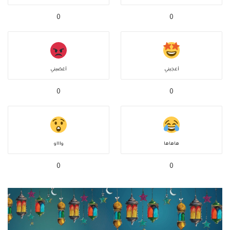
0
0
أعجبني
أغضبني
0
0
هاهاها
واااو
0
0