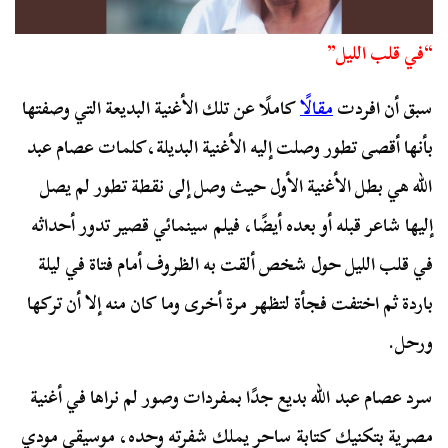
“في قلب الليل”
سبق أن افردت
مقالًا
كاملًا عن تلك الأغنية البديعة التي وصفتها
بأنها أقصى تطور وصلت إليه الأغنية البديلة،كلمات عصام عبد
الله هي بطل الأغنية الأول حيث وصل إلى نقطة تطور لم يصل
إليها شاعر قبله أو بعده أيضًا، فيلم سينمائي قصير تدور أحداثه
في قلب الليل حول شخص ألقت به الظروف أمام فتاة في ليلة
باردة ثم اختفت فجأة لتظهر مرة أخرى وما كان منه إلا أن تركها
ورحل.
سرد عصام عبد الله بديع جدًا بمفردات وصور لم نراها في أغنية
مصرية بتكنيك كتابة ساحر يملك شفرته وحده، موسيقى مودي