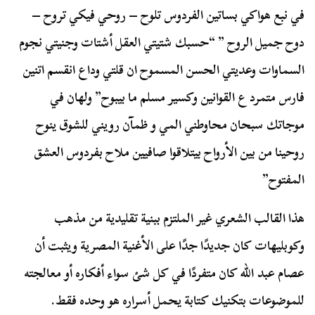
في نبع هواكي بساتين الفردوس تلوح – روحي فيكي تروح –
دوح جميل الروح ” “حسبك شتيتي العقل أشتات وجنيتي نجوم
السماوات وعديتي الحسن المسموح ان قلتي وداع انقسم اتنين
فارس متمرد ع القوانين وكسير مسلم ما بيبوح” ولهان في
موجاتك سبحان محاوطني المي و ظمآن رويني للشوق ينوح
روحينا من بين الأرواح بيتلاقوا صافيين ملاح بفردوس العشق
المفتوح”
هذا القالب الشعري غير الملتزم ببنية تقليدية من مذهب
وكوبليهات كان جديدًا جدًا على الأغنية المصرية ويثبت أن
عصام عبد الله كان متفردًا في كل شئ سواء أفكاره أو معالجته
للموضوعات بتكنيك كتابة يحمل أسراره هو وحده فقط.