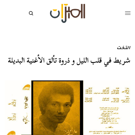
التخت
شريط في قلب الليل و ذروة تألق الأغنية البديلة