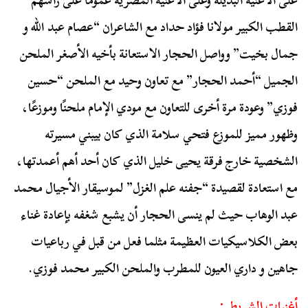
على الأغنية البديلة وعلى الأغنية المصرية عمومًا على رأسهم
القطب الكبير مولانا فؤاد حداد مع الشاعران “عصام عبد الله و
جمال بخيت” وواصل الحجار الاستعانة بأخيه الأصغر الملحن
الجميل “أحمد الحجار” مع تعاون وحيد مع الملحن “حسين
فوزي” وعودة مرة أخرى للتعاون مع مودي الإمام ملحنًا وموزعًا،
وظهور مميز للموزع فتحي سلامة الذي كان بيبني مسيرته
الشخصية خارج فرقة يحيى خليل الذي كان أحد أهم أعمدتها،
مع استعادة لقصيدة “جفنه علم الغزل” لموسيقار الأجيال محمد
عبد الوهاب حيث لم ينسى الحجار أن يشبع شغفه بإعادة غناء
بعض الكلاسيكيات العظيمة مثلما فعل من قبل في رباعيات
جاهين و داري العيون للمطرب والملحن الكبير محمد فوزي.
أغنيات الشريط :