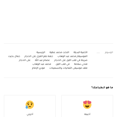
الوسوم
الأغنية البديلة
التخت محمد عطية
الرئيسية
الموسيقار محمد عبد الوهاب
جفنه علم الغزل على الحجار
جمال بخيت
شريط في قلب الليل على الحجار
عصام عبد الله
على الحجار
فتحي سلامة
في قلب الليل
محمد عبد الوهاب
ملف موسيقى الثمانيات والتسعينات
مودي الإمام
ما هو انطباعك؟
أحببته
أحزنني