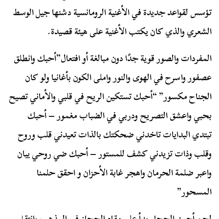
تؤسس لقواعد جديدة في الأغنية الرومانسية دشنها جيل الوسط
الشعري والذي كان يكتب الأغنية على هيئة قصيدة.
المفردات والصور قوية جدًا دون مبالغة أو افتعال”أحبك وانطلق
عصفور واسرح في الهوى والنور واملى الكون بأغانيا ولو كان
الجناح مكسور” “أحبك تستكين الريح في قلبي والأماني تصيح
بحبي واعشق التصريح ودربي في الضباب مغمور – أحبك
تبتدي البدايات تاخدني ضحكتك بالذات تعيدني قلب وروح
وقلب وذات تزيدني كشف للمستور – أحبك ضي روحي يبان
واعبر ضلمة الحرمان واهجر غابة الأحزان و احقق حلمنا
المسحور”
لحن أحمد الحجار بدأ على مقام الحجاز في المذهب وانتقل