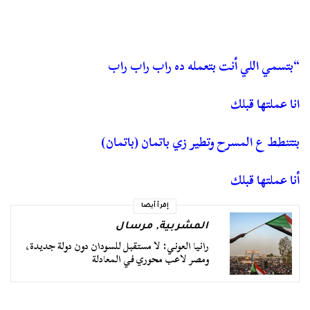
“بتسمي اللي أنت بتعمله ده راب راب راب
انا عملتها قبلك
بتتنطط ع المسرح وتطير زي باتمان (باتمان)
أنا عملتها قبلك
إقرأ أيضا
المشربية
,
مرسال
رانيا العوني: لا مستقبل للسودان دون دولة جديدة،
ومصر لاعب محوري في المعادلة