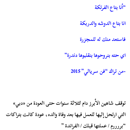
“أنا بتاع الفرتكة
انا بتاع الدوشه والدربكة
فاستعد منك له للمجزرة
اي حته بنروحوها بنقلبوها دندرة”
-من تراك “فن سريالي” 2015
توقف شاهين الأبرز دام لثلاثة سنوات حتی العودة من «دبي»
التي ارتحل إليها للعمل فيها بعد وفاة والده، عودة كانت بتراكات
“بررررم / عملتها قبلك / الفراندة ”