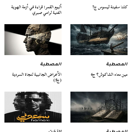
كلنا سفينة ثيسوس ج7
ألبوم القمر: قراءة في أزمة الهوية
الفنية لرامي صبري
المصطبة
المصطبة
مين معاه الشاكوش؟ ج6
الأعراض الجانبية لنجاة السردية
(ج5)