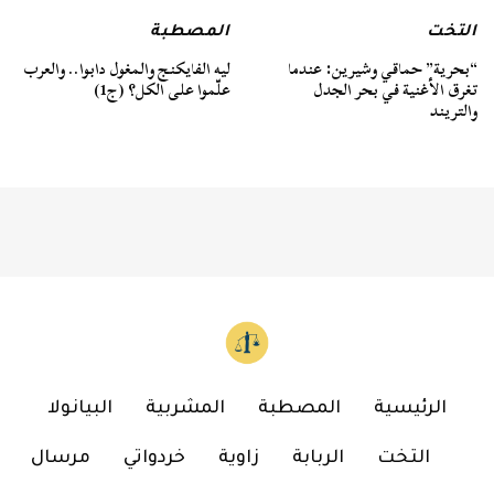
التخت
المصطبة
“بحرية” حماقي وشيرين: عندما
ليه الفايكنج والمغول دابوا.. والعرب
تغرق الأغنية في بحر الجدل
علّموا على الكل؟ (ج1)
والتريند
الرئيسية
المصطبة
المشربية
البيانولا
التخت
الربابة
زاوية
خردواتي
مرسال