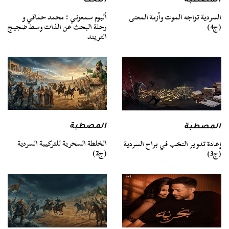
المصطبة
التخت
السردية تواجه الموت وأزمة المعنى
ألبوم سمعوني : محمد حماقي و
(ج4)
رحلة البحث عن الذات وسط ضجيج
التريند
المصطبة
المصطبة
الخلطة السحرية للتركيبة السردية
إعادة تدوير النخب في براح السردية
(ج2)
(ج3)