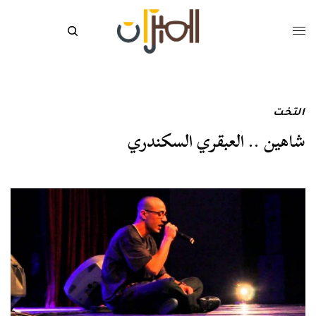
التخت
شاهين .. العبقري السكندري