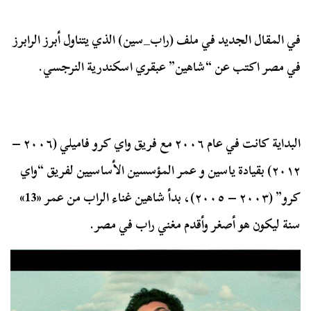
في المقال الجديد في ملف (راب_سين) الذي يتناول أبرز الرابرز
في مصر اكتب عن “شاهين” عبقري اسكندرية النرجسي.
البداية كانت في عام ٢٠٠٦ مع فريق واي كرو فاميلي (٢٠٠٦ –
٢٠١٢) بقيادة ياسين و عمر المؤسسين الأساسيين لفريق “واي
كرو” (٢٠٠٣ – ٢٠٠٥)، بدأ شاهين غناء الراب من عمر «13»
سنة ليكون هو أصغر وأقدم مغني راب في مصر.