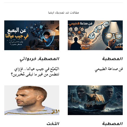
مقالات قد تعجبك ايضا
المصطبة
المصطبة
,
خردواتي
فن صناعة الطبيعي
البُعبُع في جيب عيالنا.. فإزاي
نتطمن من غير ما نبقى مُخبرين؟
المصطبة
التخت