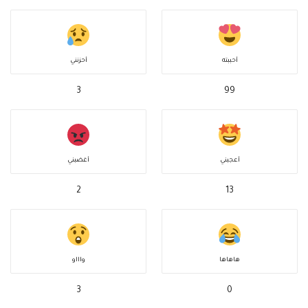
أحببته
أحزنني
3
99
أعجبني
أغضبني
2
13
هاهاها
واااو
3
0