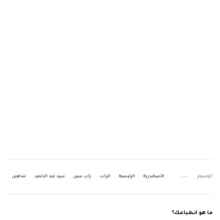
الوسوم
الأسكندرية
الرئيسية
الراب
راب سين
سيد عبد الحميد
شاهين
ما هو انطباعك؟