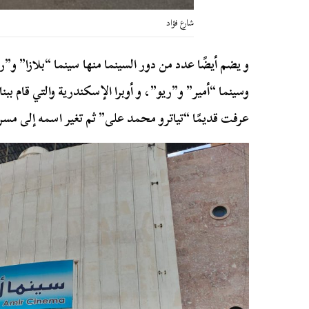
شارع فؤاد
و يضم أيضًا عدد من دور السينما منها سينما “بلازا” و”رو
وسينما “أمير” و”ريو”، و أوبرا الإسكندرية والتي قام بب
عرفت قديمًا “تياترو محمد على” ثم تغير اسمه إلى مسرح س