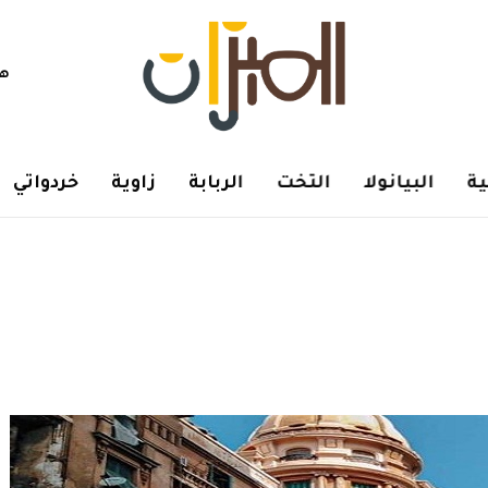
هم
ة
البيانولا
التخت
الربابة
زاوية
خردواتي