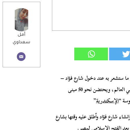
أمل
سعداوي
ا ستشعر به عند دخول شارع فؤاد –
أقدم حي في العالم- الذي أصبح إلهامًا لمعظم المباني في العالم، ويحتضن نحو 50 مبنى
وسة “
الإسكندرية
”
ة، تم إنشاء شارع فؤاد وأطلق عليه وقتها بشارع
 بعد
الفتح الإسلامى
لمصر.