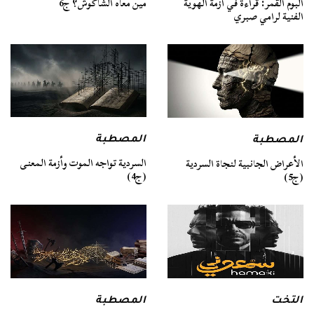
ألبوم القمر: قراءة في أزمة الهوية
مين معاه الشاكوش؟ ج6
الفنية لرامي صبري
المصطبة
المصطبة
السردية تواجه الموت وأزمة المعنى
الأعراض الجانبية لنجاة السردية
(ج4)
(ج5)
التخت
المصطبة