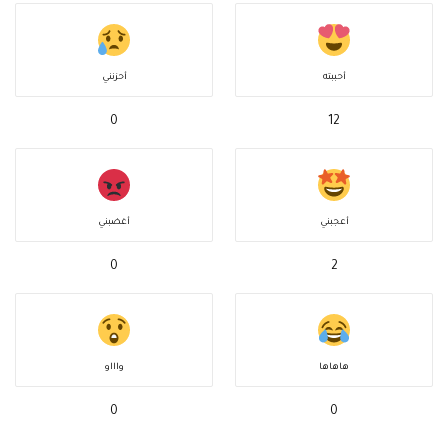
أحببته
أحزنني
0
12
أعجبني
أغضبني
0
2
هاهاها
واااو
0
0