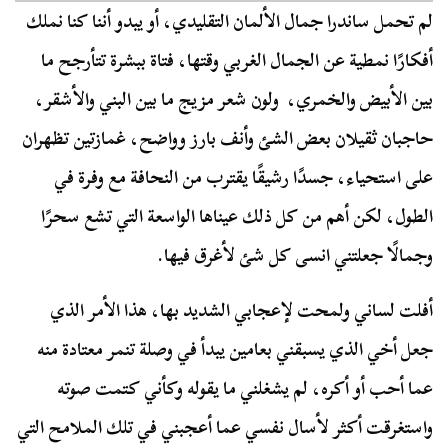
لم تحمل ساندرا جمال الألمان التقليدي، أو يبدو أننا كنا نملك
أفكارًا نمطية عن الجمال الغربي وقتها، فتاة ببشرة تتأرجح ما
بين الأبيض والخمري، ولون شعر مزيج ما بين البني والأشقر،
حاجبان ثقيلان بعض الشئ وأنف بارز وواضح، غمازتين تظهران
على استحياء، جسدًا رشيقًا يقترب من النحافة مع وفرة في
الطول، لكن أهم من كل ذلك عيناها الواسعة التي تشع سحرًا
وجمالًا جعلتني انسى كل شئ لأغرق فيها.
أفلت لساني ولمحت لإعجابي الشديد بها، هذا الأمر الذي
جعل أخي الذي يسبقني بعامين يبدأ في وصلة تنمر معتادة منه
عما أحب أو أكره، لم يشغلني ما يقوله وكأني كتمت صوته
واستغرقت أكثر لأسال نفسي عما أعجبني في تلك الملامح التي