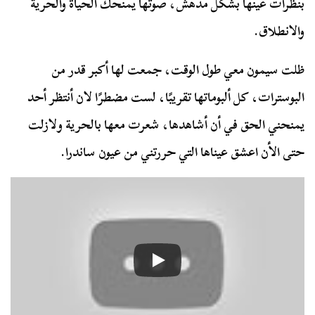
بنظرات عينها بشكل مدهش، صوتها يمنحك الحياة والحرية
والانطلاق.
ظلت سيمون معي طول الوقت، جمعت لها أكبر قدر من
البوسترات، كل ألبوماتها تقريبًا، لست مضطرًا لان أنتظر أحد
يمنحني الحق في أن أشاهدها، شعرت معها بالحرية ولازلت
حتى الأن اعشق عيناها التي حررتني من عيون ساندرا.