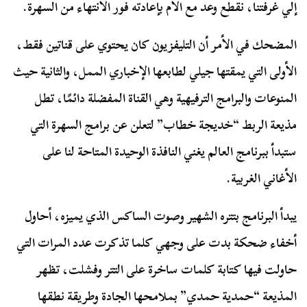
إلي غرفتنا، نقطع وعد مع الأم بإعادته فور الانتهاء من السهرة.
المضحك في الأمر أن التليفزيون كان يحتوي على قناتين فقط،
الأولى التي يمقتها جيلي لطابعها الإخباري الممل، والثانية حيث
المنوعات والبرامج الترفيهية وهي القناة المفضلة دائمًا، تطل
مذيعة الربط “خديجة خطاب” لتعلن عن برامج السهرة التي
ستبدأ ببرنامج العالم يغني النافذة الوحيدة المتاحة لنا على
الأغاني الغربية.
يبدأ البرنامج بتتره الشهير وصوت الساكس الذي يميزه، أحاول
أخفاء ضحكة بدت على وجهي كلما تذكرت عدد المرات التي
حاولت فيها كتابة كلمات ساخرة على التتر وفشلت، تظهر
المذيعة “حمدية حمدي” بملامحها الجادة وطريقة نطقها