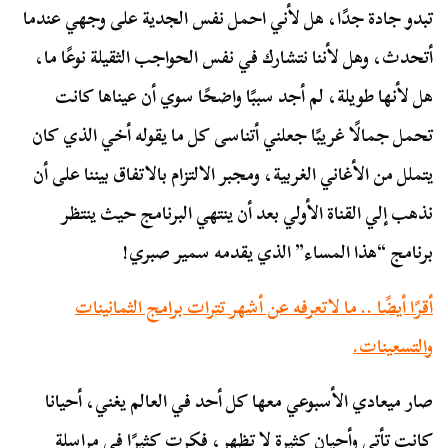
تبدو جادة جدًا، هل لأني احمل نفس الجدية على وجهي عندما
أتحدث، وهل لأننا نتشارك في نفس الحواجب الثقيلة نوعًا ما،
هل لأنها طويلة، لم أجد سببًا واضحًا سوي أن عيناها كانت
تحمل جمالًا غريبًا جعلني أتناسى كل ما يقوله أخي الذي كان
يتملل من الأغاني الغربية، ومجبر الالتزام بالاتفاق بيننا على أن
نذهب إلي القناة الأولي بعد أن ينتهي البرنامج حيث ينتظر
برنامج “هذا المساء” الذي يقدمه سمير صبري!
أقرًا أيضًا .. ما لاتعرفه عن أشهر تترات برامج الثمانينات
والتسعينات.
صار ميعادي الأسبوعي معها كل أحد في العالم يغني، أحيانا
كانت تأتي وأحيان كثيرة لا تظهر، فكرت كثيرًا في مراسلة