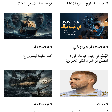
فن صناعة الطبيعي (0-10)
المعيار.. كتالوج البشرية (1-10)
المصطبة
المصطبة
,
خردواتي
كلنا سفينة ثيسوس ج7
البُعبُع في جيب عيالنا.. فإزاي
نتطمن من غير ما نبقى مُخبرين؟
التخت
المصطبة