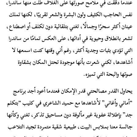
عندما دققت في ملامح صورتها على الغلاف طلت منها ساندرا،
نفس الحاجب الكثيف ولون البشرة والشعر تقريبًا، لكنها تملك
عينان أكثر سحرًا وجمالًا، تغني بتلقائية دون تكلف أو اصطناع،
تشعر بانطلاق وحيوية في أدائها، على العكس تمامًا من ساندرا
التي تؤدي بثبات وجدية أكثر، رغم أني وقتها كنت اسمعها لا
أشاهدها، لكني شعرت بأنها موجودة تحتل المكان بشقاوة
صوتها والبحة التي تميزه.
يحاول القدر مصالحتي قدر الإمكان فعندما أعود أجد برنامج
“أماني وأغاني” لأشاهدها مع حميد الشاعري في كليب “بتكلم
جد” بإطلالة عفوية غير مألوفة دون مساحيق تذكر، تغني وكأنها
جالسة معنا بملابس البيت، طبيعية شقية متمردة تجيد التلاعب