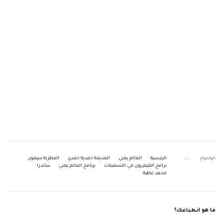
الوسوم
الرئيسية
العالم يغني
المذيعة حمدية حمدي
المطربة سيمون
برامج التليفزيون في التسعينات
برنامج العالم يغني
ساندرا
محمد عطية
ما هو انطباعك؟