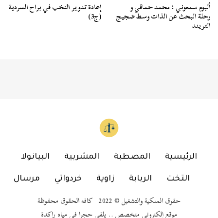
ألبوم سمعوني : محمد حماقي و
إعادة تدوير النخب في براح السردية
رحلة البحث عن الذات وسط ضجيج
(ج3)
التريند
الرئيسية
المصطبة
المشربية
البيانولا
التخت
الربابة
زاوية
خردواتي
مرسال
حقوق الملكية والتشغيل © 2022 كافه الحقوق محفوظة
موقع إلكتروني متخصص .. يلقي حجرا في مياه راكدة