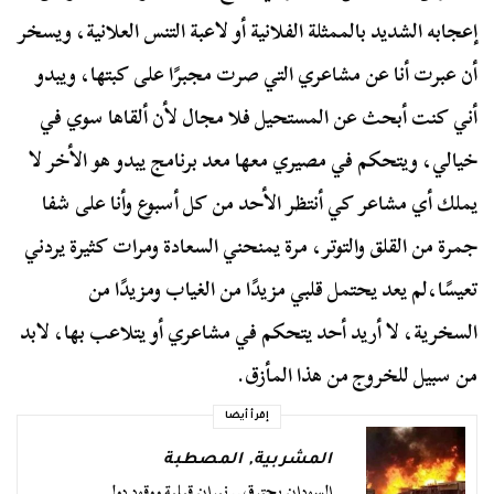
إعجابه الشديد بالممثلة الفلانية أو لاعبة التنس العلانية، ويسخر
أن عبرت أنا عن مشاعري التي صرت مجبرًا على كبتها، ويبدو
أني كنت أبحث عن المستحيل فلا مجال لأن ألقاها سوي في
خيالي، ويتحكم في مصيري معها معد برنامج يبدو هو الأخر لا
يملك أي مشاعر كي أنتظر الأحد من كل أسبوع وأنا على شفا
جمرة من القلق والتوتر، مرة يمنحني السعادة ومرات كثيرة يردني
تعيسًا،لم يعد يحتمل قلبي مزيدًا من الغياب ومزيدًا من
السخرية، لا أريد أحد يتحكم في مشاعري أو يتلاعب بها، لابد
من سبيل للخروج من هذا المأزق.
إقرأ أيضا
المشربية
,
المصطبة
السودان يحترق.. نيران قبلية ووقود دولي