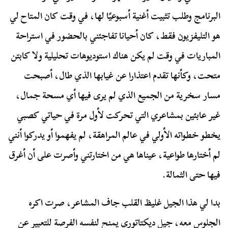
البرنامج وطلب تثبيت أغنية أسبوعيًا لها، في وقت كان المتاح لي
هو التليفزيون فقط، كان أحيانا تفاجئني بالحضور في استراحة
المباريات في وقت لم يكن هناك استوديوهات تحليلية ولا كابتن
متحت، وكأنها تقدم اعتذارا عن غيابها الذي طال، أصبحت
مسار سخرية من الجميع الذي لم يرى فيها أي مسحة جمال،
غير عابئين بمشاعري التي تحركت لأول مرة في حياتي كصبي
يخطو خطواته الأولي في عالم المراهقة، لم يفهموا أو يدركوا أنني
لم أختارها طواعية، عيناها هي من اختارتني وأصرت على أن أغرق
فيها حتى الثمالة.
بدا لي هذا الجيل غليظ القلب جاف المشاعر، صرت اكره
الجلوس معه، جيل ديكتاتوري يمنح لنفسه الفرصة للتعبير عن