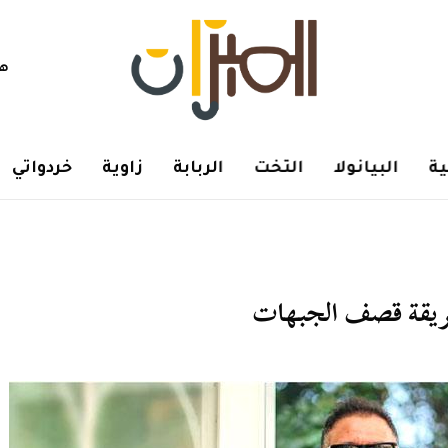
هم
ة
البيانولا
التخت
الربابة
زاوية
خردواتي
طريقة قصف الجبهات