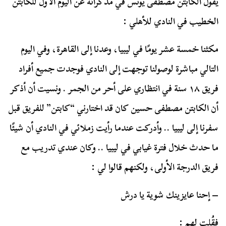
يقول الكابتن مصطفى يونس في مذكراته عن اليوم الأول للكابتن
الخطيب في النادي للأهلي :
مكثنا خمسة عشر يومًا في ليبيا، وعدنا إلى القاهرة، وفي اليوم
التالي مباشرة لوصولنا توجهت إلى النادي فوجدت جميع أفراد
فريق ١٨ سنة في انتظاري على أحر من الجمر . ونسيت أن أذكر
أن الكابتن مصطفى حسين كان قد اختارني “كابتن” للفريق قبل
سفرنا إلى ليبيا .. وأدركت عندما رأيت زملائي في النادي أن شيئًا
ما حدث خلال فترة غيابي في ليبيا .. وكان عندي تدريب مع
فريق الدرجة الأولى، ولكنهم قالوا لي :
– إحنا عايزينك شوية يا درش
فقُلت لهم :