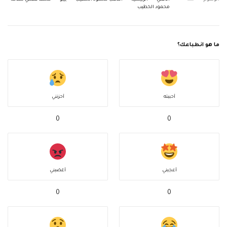
الوسوم
الأهلي
الرئيسية
اللاعب محمود الخطيب
بيبو
محمد فهمي سلامة
محمود الخطيب
ما هو انطباعك؟
أحببته
أحزنني
0
0
أعجبني
أغضبني
0
0