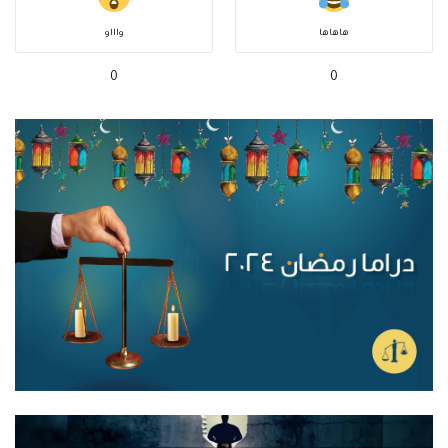
هاهاها
واااو
0
0