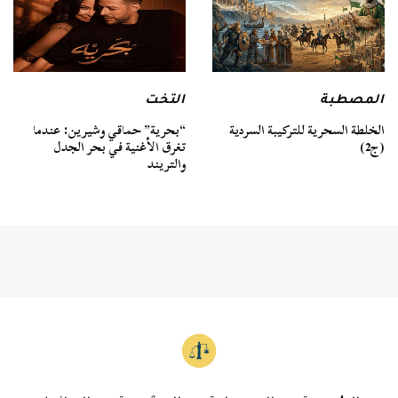
المصطبة
التخت
الخلطة السحرية للتركيبة السردية
“بحرية” حماقي وشيرين: عندما
(ج2)
تغرق الأغنية في بحر الجدل
والتريند