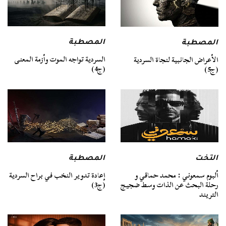
المصطبة
المصطبة
السردية تواجه الموت وأزمة المعنى
الأعراض الجانبية لنجاة السردية
(ج4)
(ج5)
التخت
المصطبة
ألبوم سمعوني : محمد حماقي و
إعادة تدوير النخب في براح السردية
رحلة البحث عن الذات وسط ضجيج
(ج3)
التريند