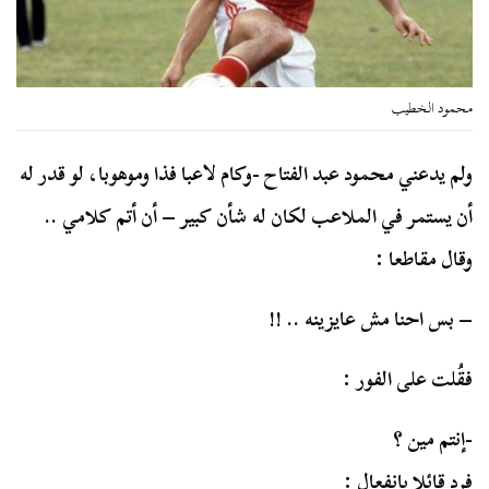
محمود الخطيب
ولم يدعني محمود عبد الفتاح -وكام لاعبا فذا وموهوبا، لو قدر له
أن يستمر في الملاعب لكان له شأن كبير – أن أتم كلامي ..
وقال مقاطعا :
– بس احنا مش عايزينه .. !!
فقُلت على الفور :
-إنتم مين ؟
فرد قائلا بانفعال :