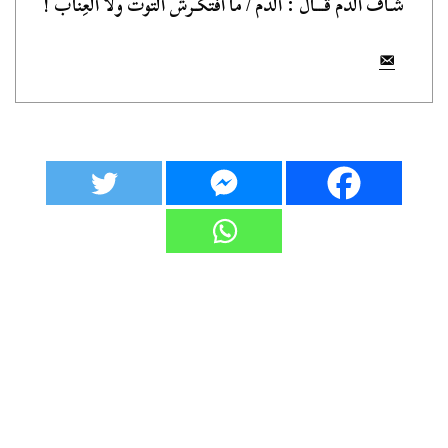
شـاف الدم قـــال : الدم / ما افتكـرش التوت ولا العِنّاب !