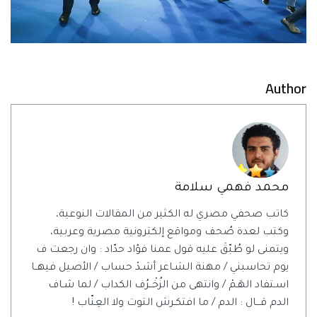
Author
محمد فهمي سلامة
كاتب صحفي مصري له الكثير من المقالات النوعية،
وكتب لعدة صُحف ومواقع إلكترونية مصرية وعربية،
ويتمنى لو طُبّقَ عليه قول عمنا فؤاد حدّاد : وان رجعت ف
يوم تحاسبني / مهنة الشـاعر أشـدْ حساب / الأصيل فيهــا
اسـتفاد الهَـمْ / وانتهى من الزُخْــرُف الكداب / لما شـاف
الدم قـــال : الدم / ما افتكـرش التوت ولا العِنّاب !