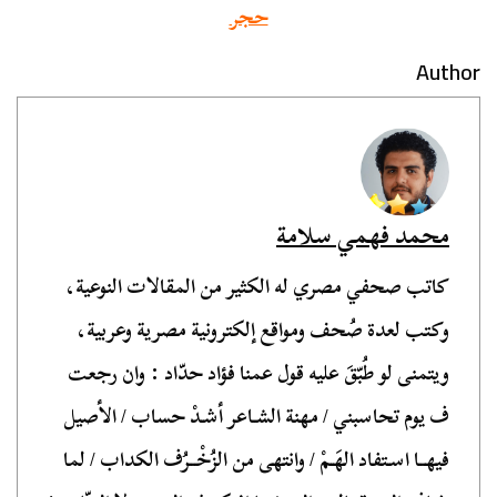
حجر
Author
محمد فهمي سلامة
كاتب صحفي مصري له الكثير من المقالات النوعية،
وكتب لعدة صُحف ومواقع إلكترونية مصرية وعربية،
ويتمنى لو طُبّقَ عليه قول عمنا فؤاد حدّاد : وان رجعت
ف يوم تحاسبني / مهنة الشـاعر أشـدْ حساب / الأصيل
فيهــا اسـتفاد الهَـمْ / وانتهى من الزُخْــرُف الكداب / لما