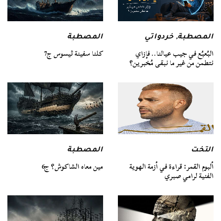
المصطبة
المصطبة
,
خردواتي
كلنا سفينة ثيسوس ج7
البُعبُع في جيب عيالنا.. فإزاي
نتطمن من غير ما نبقى مُخبرين؟
التخت
المصطبة
ألبوم القمر: قراءة في أزمة الهوية
مين معاه الشاكوش؟ ج6
الفنية لرامي صبري