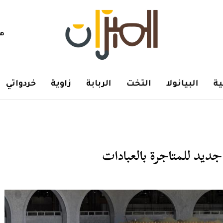
هم
ة
البيانولا
التخت
الربابة
زاوية
خردواتي
جديد للمتاجرة بالعبادات