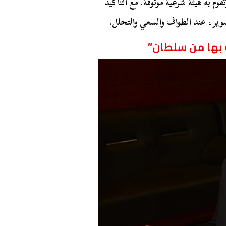
قوم به هيئة شرعية موثوقة. مع التأكيد
صوير، عند الطواف والسعي والتحلل.
له بها من سلطان”