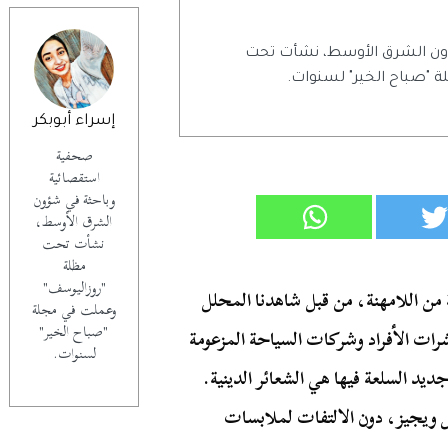
ون الشرق الأوسط، نشأت تحت
 "صباح الخير" لسنوات.
إسراء أبوبكر
صحفية
استقصائية
وباحثة في شؤون
الشرق الأوسط،
نشأت تحت
مظلة
"روزاليوسف"
من اللامهنة، من قبل شاهدنا المحلل
وعملت في مجلة
"صباح الخير"
شرات الأفراد وشركات السياحة المزعومة
لسنوات.
يد السلعة فيها هي الشعائر الدينية.
 ويجيز، دون الالتفات لملابسات