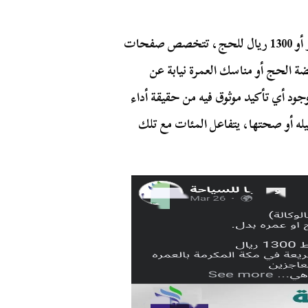
بأسعار تصل إلى 50 دولار أو 250 ريال للعمرة و400 دولار أو 1300 ريال للحج، تتخصص صفحات
 الحج أو مناسك العمرة نيابة عن
جود أي تأكيد موثوق فيه من حقيقة أداء
ه أو صحتها، يتفاعل المئات مع تلك