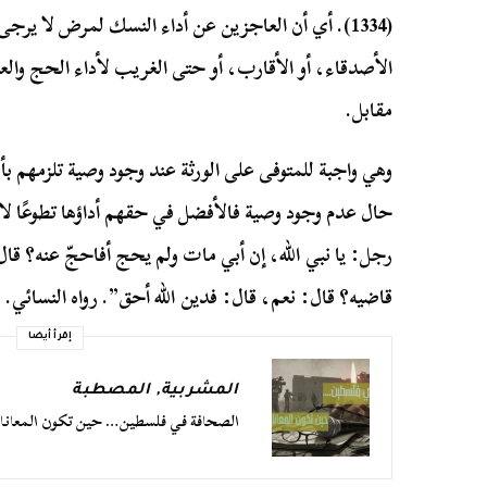
(1334). أي أن العاجزين عن أداء النسك لمرض لا ير
الأصدقاء، أو الأقارب، أو حتى الغريب لأداء الحج والعم
مقابل.
وهي واجبة للمتوفى على الورثة عند وجود وصية تلزمهم بأداء
حال عدم وجود وصية فالأفضل في حقهم أداؤها تطوعًا لا
رجل: يا نبي الله، إن أبي مات ولم يحج أفاحجّ عنه؟ قا
قاضيه؟ قال: نعم، قال: فدين الله أحق”. رواه النسائي.
إقرأ أيضا
المشربية
,
المصطبة
الصحافة في فلسطين… حين تكون المعاناة D