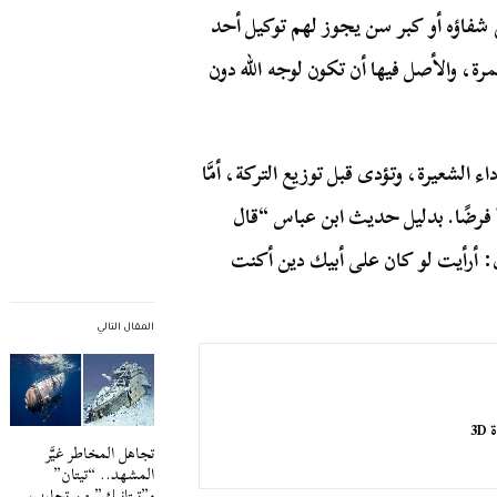
جى شفاؤه أو كبر سن يجوز لهم توكيل أحد
رة، والأصل فيها أن تكون لوجه الله دون
 الشعيرة، وتؤدى قبل توزيع التركة، أمَّا
 فرضًا. بدليل حديث ابن عباس “قال
ل: أرأيت لو كان على أبيك دين أكنت
المقال التالي
3
تجاهل المخاطر غيَّر
المشهد.. “تيتان”
و”تيتانيك” من تجارب