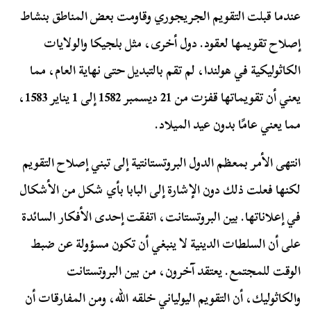
عندما قبلت التقويم الجريجوري وقاومت بعض المناطق بنشاط
إصلاح تقويمها لعقود. دول أخرى، مثل بلجيكا والولايات
الكاثوليكية في هولندا، لم تقم بالتبديل حتى نهاية العام، مما
يعني أن تقويماتها قفزت من 21 ديسمبر 1582 إلى 1 يناير 1583،
مما يعني عامًا بدون عيد الميلاد.
انتهى الأمر بمعظم الدول البروتستانتية إلى تبني إصلاح التقويم
لكنها فعلت ذلك دون الإشارة إلى البابا بأي شكل من الأشكال
في إعلاناتها. بين البروتستانت، اتفقت إحدى الأفكار السائدة
على أن السلطات الدينية لا ينبغي أن تكون مسؤولة عن ضبط
الوقت للمجتمع. يعتقد آخرون، من بين البروتستانت
والكاثوليك، أن التقويم اليولياني خلقه الله، ومن المفارقات أن