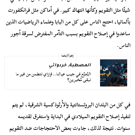
شيئًا مثل التقويم وكأنها انتهاك كبير. في أماكن مثل فرانكفورت
بألمانيا، احتج الناس على كل من البابا وعلماء الرياضيات الذين
ساعدوا في إصلاح التقويم بسبب التآمر المفترض لسرقة أجور
الناس.
إقرأ أيضا
المصطبة
,
خردواتي
البُعبُع في جيب عيالنا.. فإزاي نتطمن من غير ما
نبقى مُخبرين؟
في كل من البلدان البروتستانتية والأرثوذكسية الشرقية، لم يتم
تنفيذ إصلاح التقويم الميلادي في البداية واستغرق تقديمه
سنوات. نتيجة لذلك، جاءت بعض الاحتجاجات ضد التقويم