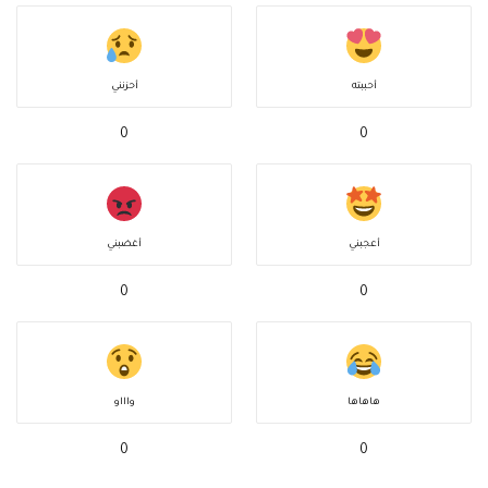
أحببته
أحزنني
0
0
أعجبني
أغضبني
0
0
هاهاها
واااو
0
0