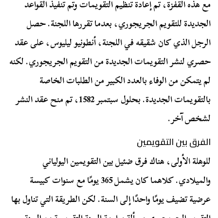
مع هذه القفزة، تم إعادة تنظيم التقويمات وتم تنفيذ القواعد
الجديدة للتقويم الجريجوري، بعدما تقررها اللجنة. حصل
الرجل الذي كان شقيقه في اللجنة، أنطونيو ليليوس، على عقد
حصري لنشر التقويمات الجديدة من التقويم الجريجوري. لكنه
لم يتمكن من الوفاء بالعدد الكبير من الطلبات الخاصة
بالتقويمات الجديدة. بحلول سبتمبر 1582، تم منح عقد النشر
لشخص آخر.
الفرق بين التقويمين
للوهلة الأولى، هناك فرق ضئيل بين التقويمين اليولياني
والميلادي. كلاهما كان يشمل 365 يومًا مع سنوات كبيسة
عرضية تضيف يومًا واحدًا إلى السنة. لكن الطريقة التي تناول بها