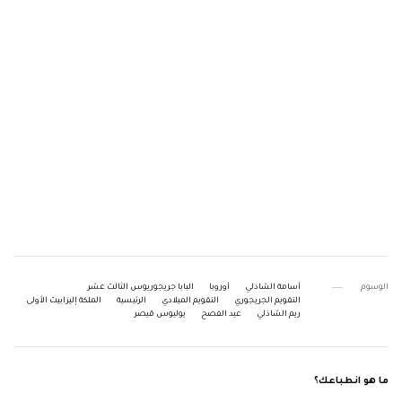
الوسوم
أسامة الشاذلي
أوروبا
البابا جريجوريوس الثالث عشر
التقويم الجريجوري
التقويم الميلادي
الرئيسية
الملكة إليزابيث الأولى
ريم الشاذلي
عيد الفصح
يوليوس قيصر
ما هو انطباعك؟