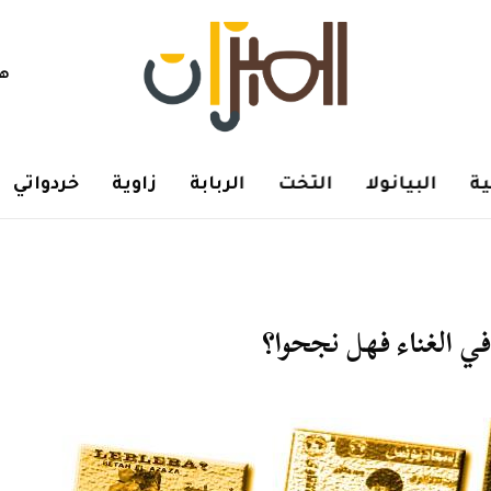
هم
ة
البيانولا
التخت
الربابة
زاوية
خردواتي
ي الغناء فهل نجحوا؟