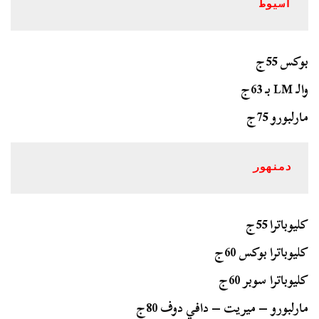
أسيوط
بوكس 55ج
والـ LM بـ 63ج
مارلبورو 75ج
دمنهور
كليوباترا 55ج
كليوباترا بوكس 60ج
كليوباترا سوبر 60ج
مارلبورو – ميريت – دافي دوف 80ج