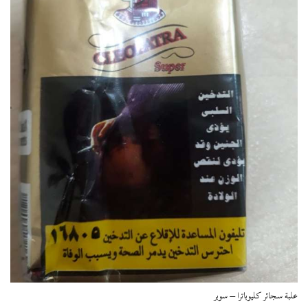
علبة سجائر كليوباترا – سوبر