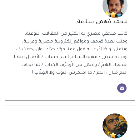
محمد فهمي سلامة
كاتب صحفي مصري له الكثير من المقالات النوعية،
وكتب لعدة صُحف ومواقع إلكترونية مصرية وعربية،
ويتمنى لو طُبّقَ عليه قول عمنا فؤاد حدّاد : وان رجعت ف
يوم تحاسبني / مهنة الشـاعر أشـدْ حساب / الأصيل فيهــا
اسـتفاد الهَـمْ / وانتهى من الزُخْــرُف الكداب / لما شـاف
الدم قـــال : الدم / ما افتكـرش التوت ولا العِنّاب !