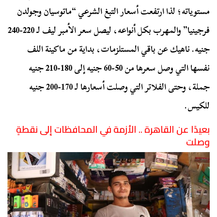
مستوياته؛ لذا ارتفعت أسعار التبغ الشرعي “ماتوسيان وجولدن
فرجينيا” والمهرب بكل أنواعه، ليصل سعر الأمبر ليف لـ 220-240
جنيه. ناهيك عن باقي المستلزمات، بداية من ماكينة اللف
نفسها التي وصل سعرها من 50-60 جنيه إلى 180-210 جنيه
جملة، وحتى الفلاتر التي وصلت أسعارها لـ 170-200 جنيه
للكيس.
بعيدًا عن القاهرة .. الأزمة في المحافظات إلى نقطةٍ
وصلت