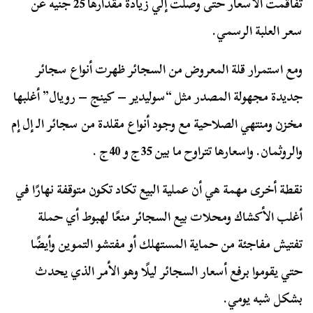
تفاقمت الأسعار حتى وصلت إلي زيادة مقدارها 25 جنيه عن
سعر العلبة الرسمي.
ومع استمرار قلة المعروض من السجائر ظهرت أنواع سجائر
جديدة مجهولة المصدر مثل “سوليدير – كينج – رويال” أغلبها
مخزن ومنتهي الصلاحية مع وجود أنواع مقلدة من سجائر الـ إل إم
والروثمان. واسعارها تتراوح ما بين 35ج و 40ج .
نقطة أخرى مهمة هي أن عملية البيع تكاد تكون متوقفة نهارًا في
أغلب الأكشاك ومحلات بيع السجائر منعًا لهبوط أي حملة
تفتيش مفاجئة من حماية المستهلك أو مفتشو التموين وأيضًا
حتي يقوموا برفع أسعار السجائر ليلًا وهو الأمر الذي يحدث
بشكل شبه يومي.