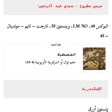
مرسي مطروح - سيدي عبد الرحمن:
البوكس 60، الـLM 70، وينستون 55، تارجت – تايم – مونديال
– 45
إقرأ أيضا
المصطبة
حلم نوال أو المركزية الأوروبية (4-10)
الإسكندرية
ونستون أزرق