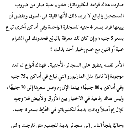
صارت هناك قواعد للكليوباترا، فشراء علبة صار من ضروب
المستحيل والبائع لا يريد ذلك لأنها قليلة في السوق ويفضل أن
يبيعها فرط بسعر 4 جنيه للسجارة الواحدة وفي أماكن أخرى تباع
بسعر 5 جنيه؛ وإن كان لك معرفة بالبائع فحدودك في الشراء
علبة أو اثنين مع عدم إخبار أحد بذلك !!
الأمر نفسه ينطبق على السجائر الأجنبية، فهناك أنواع لم تعد
موجودة إلا نادرًا مثل المارلبورو التي تباع في أماكن بـ 75 جنيه
وفي أماكن بـ 80 جنيهًا؛ بينما الإل إم وصل سعرها إلى 70 جنيهًا،
وليس هناك رفاهية في الاختيار بين الأزرق والأبيض فلا وجود
للإل إم أصلاً وباتت بديلةً للكليوباترا في الفَرْط بسعر 4 جنيه.
وحاليًا يلجأ الناس إلى سجائر بديلة للجميع مثل تارجت والتي