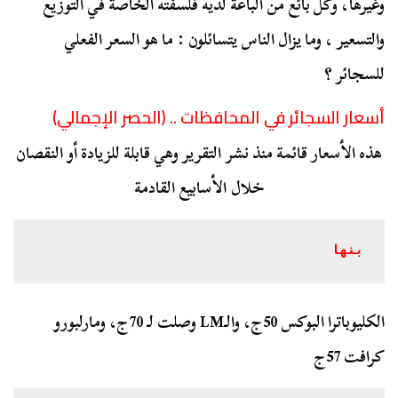
وغيرها، وكل بائع من الباعة لديه فلسفته الخاصة في التوزيع
والتسعير ، وما يزال الناس يتسائلون : ما هو السعر الفعلي
للسجائر ؟
أسعار السجائر في المحافظات .. (الحصر الإجمالي)
هذه الأسعار قائمة منذ نشر التقرير وهي قابلة للزيادة أو النقصان
خلال الأسابيع القادمة
بنها
الكليوباترا البوكس 50ج، والـLM وصلت لـ 70ج، ومارلبورو
كرافت 57ج