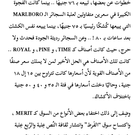
خطوات عن بعضها، تبيعه بـ ٧٦ جنيهًا .. بينما كانت الفجوة
الكبيرة في سعرين متفاوتين لعلبة السجائر الـ MARLBORO
التي يبيعها كُشكًا رئيسيًا بـ ٧٥ جنيهًا، بينما يبيعه نفس الكشك
بعد ساعات بـ ٨٠ ! .. وعن السجائر رديئة الجودة فحدث ولا
حرج، حيث كانت أصناف كـ TIME، و PINE، و ROYAL ..
كانت تلك الأصناف هي الحل الأخير لمن لا يملك سعر صنفًا
من الأصناف القوية لأن أسعارها كانت تتراوح بين ١٥ إل ١٨
جنية، وحاليًا دخلت أسعارها في فئة الـ ٣٥ و ٤٠ و ٥٠ جنية
باختلاف الأكشاك.
وضِف إلى ذلك اختفاء بعض الأنواع من السوق كـ MERIT ،
واكتساح سوق “الفَرط” وانتشار ثقافة النُص عِلبة والرُبع عِلبة