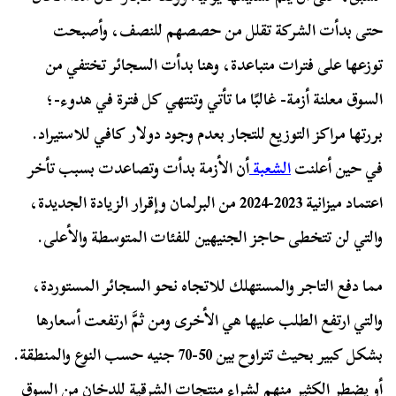
حتى بدأت الشركة تقلل من حصصهم للنصف، وأصبحت
توزعها على فترات متباعدة، وهنا بدأت السجائر تختفي من
السوق معلنة أزمة- غالبًا ما تأتي وتنتهي كل فترة في هدوء-؛
بررتها مراكز التوزيع للتجار بعدم وجود دولار كافي للاستيراد.
في حين أعلنت
الشعبة
أن الأزمة بدأت وتصاعدت بسبب تأخر
اعتماد ميزانية 2023-2024 من البرلمان وإقرار الزيادة الجديدة،
والتي لن تتخطى حاجز الجنيهين للفئات المتوسطة والأعلى.
مما دفع التاجر والمستهلك للاتجاه نحو السجائر المستوردة،
والتي ارتفع الطلب عليها هي الأخرى ومن ثمَّ ارتفعت أسعارها
بشكل كبير بحيث تتراوح بين 50-70 جنيه حسب النوع والمنطقة.
أو يضطر الكثير منهم لشراء منتجات الشرقية للدخان من السوق