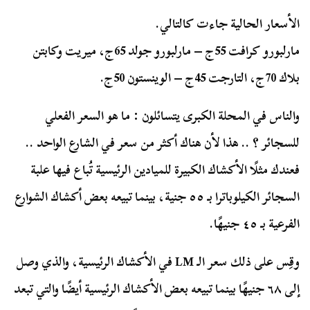
الأسعار الحالية جاءت كالتالي.
مارلبورو كرافت 55ج – مارلبورو جولد 65ج، ميريت وكابتن
بلاك 70ج، التارجت 45ج – الوينستون 50ج.
والناس في المحلة الكبرى يتسائلون : ما هو السعر الفعلي
للسجائر ؟ .. هذا لأن هناك أكثر من سعر في الشارع الواحد ..
فعندك مثلًا الأكشاك الكبيرة للميادين الرئيسية تُباع فيها علبة
السجائر الكيلوباترا بـ ٥٥ جنية، بينما تبيعه بعض أكشاك الشوارع
الفرعية بـ ٤٥ جنيهًا.
وقِس على ذلك سعر الـ LM في الأكشاك الرئيسية، والذي وصل
إلى ٦٨ جنيهًا بينما تبيعه بعض الأكشاك الرئيسية أيضًا والتي تبعد