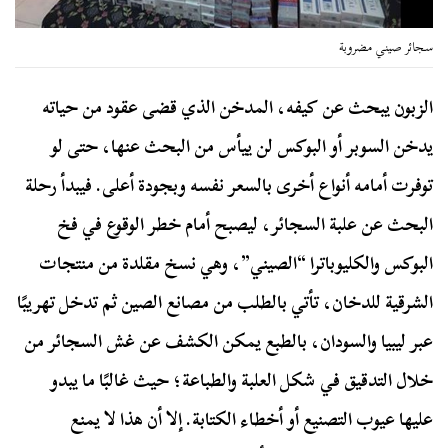
سجائر صيني مضروبة
الزبون يبحث عن كيفه، المدخن الذي قضى عقود من حياته
يدخن السوبر أو البوكس لن ييأس من البحث عنها، حتى لو
توفرت أمامه أنواع أخرى بالسعر نفسه وبجودة أعلى. فيبدأ رحلة
البحث عن علبة السجائر، ليصبح أمام خطر الوقوع في فخ
البوكس والكليوباترا “الصيني”، وهي نسخ مقلدة من منتجات
الشرقية للدخان، تأتي بالطلب من مصانع الصين ثم تدخل تهريبًا
عبر ليبيا والسودان، بالطبع يمكن الكشف عن غش السجائر من
خلال التدقيق في شكل العلبة والطباعة؛ حيث غالبًا ما يبدو
عليها عيوب التصنيع أو أخطاء الكتابة. إلا أن هذا لا يمنع