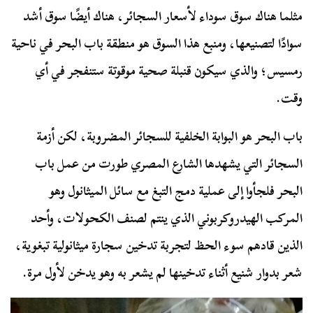
مثلما هناك سوق سوداء لأسعار السجائر، هناك أيضًا سوق أشد
سوادًا لتصنيعها، ومنبع هذا السوق هو منطقة باب البحر في ناحية
رمسيس؛ والذي سيكون قنبلة صحية موقوتة ستنفجر في أي
وقت.
باب البحر هو البوابة الخلفية للسجائر المضروبة، لكن أزمة
السجائر التي يشهدها الشارع المصري طورت من عمل باب
البحر فلجأوا إلى عملية دمج التبغ مع سائل الميثانول وهو
المركب الهيدروكربوني الذي ينتم لصنف الكحولات، وأحد
الذين قادهم سوء الحظ لتجربة تدخين سجارة ميثانولية تبغوية،
شعر بدوار شنيع أثناء تدخينها لم يشعر به وهو يدخن لأول مرة.