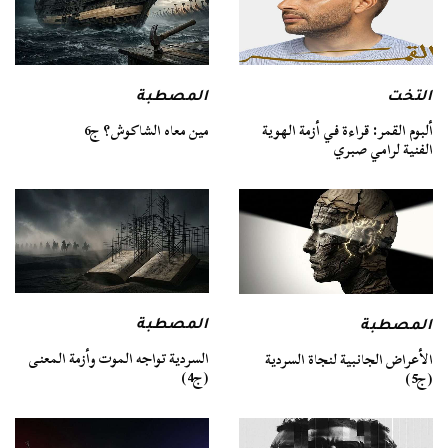
التخت
المصطبة
ألبوم القمر: قراءة في أزمة الهوية
مين معاه الشاكوش؟ ج6
الفنية لرامي صبري
المصطبة
المصطبة
السردية تواجه الموت وأزمة المعنى
الأعراض الجانبية لنجاة السردية
(ج4)
(ج5)