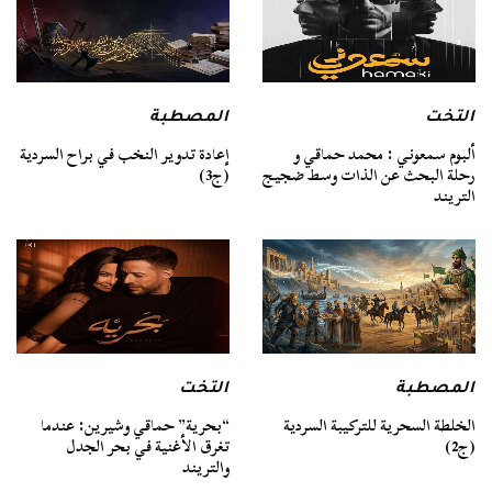
التخت
المصطبة
ألبوم سمعوني : محمد حماقي و
إعادة تدوير النخب في براح السردية
رحلة البحث عن الذات وسط ضجيج
(ج3)
التريند
المصطبة
التخت
الخلطة السحرية للتركيبة السردية
“بحرية” حماقي وشيرين: عندما
(ج2)
تغرق الأغنية في بحر الجدل
والتريند