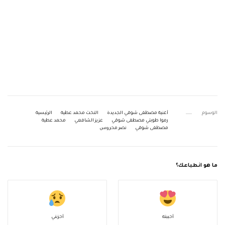
الوسوم
أغنية مصطفى شوقي الجديدة
التخت محمد عطية
الرئيسية
رموا طوبتي مصطفى شوقي
عزيز الشافعي
محمد عطية
مصطفى شوقي
نصر محروس
ما هو انطباعك؟
أحببته
أحزنني