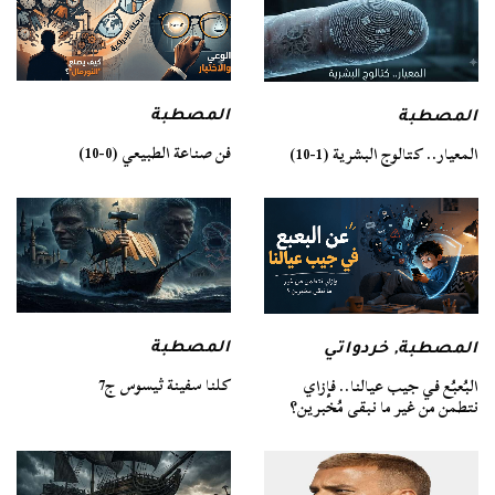
المصطبة
المصطبة
فن صناعة الطبيعي (0-10)
المعيار.. كتالوج البشرية (1-10)
المصطبة
المصطبة
,
خردواتي
كلنا سفينة ثيسوس ج7
البُعبُع في جيب عيالنا.. فإزاي
نتطمن من غير ما نبقى مُخبرين؟