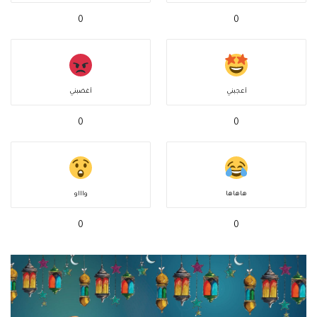
0
0
أعجبني
أغضبني
0
0
هاهاها
واااو
0
0