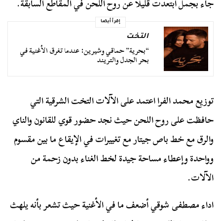
جاء بجمل ابتعدت قليلًا عن روح اللحن في المقاطع السابقة.
إقرأ أيضا
التخت
“بحرية” حماقي وشيرين: عندما تغرق الأغنية في
بحر الجدل والتريند
توزيع محمد الفرا اعتمد على الآلات التخت الشرقية التي
حافظت على روح اللحن حيث نجد حضور قوي للقانون والناي
والرق مع خط باص جيتار مع تغييرات في الإيقاع ما بين مقسوم
وواحدة وإعطاء مساحة جيدة لخط الغناء بدون زحمة من
الآلات.
اداء مصطفى شوقي أضعف ما في الأغنية حيث تشعر بأنه يلهث