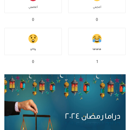
أعجبني
أغضبني
0
0
هاهاها
واااو
0
1