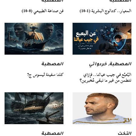
المصطبة
المصطبة
فن صناعة الطبيعي (0-10)
المعيار.. كتالوج البشرية (1-10)
المصطبة
المصطبة
,
خردواتي
كلنا سفينة ثيسوس ج7
البُعبُع في جيب عيالنا.. فإزاي
نتطمن من غير ما نبقى مُخبرين؟
التخت
المصطبة