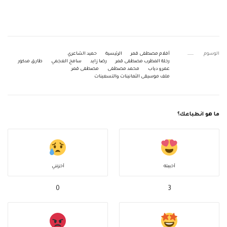
الوسوم
أفلام مصطفى قمر
الرئيسية
حميد الشاعري
رحلة المطرب مصطفى قمر
رضا زايد
سامح العجمي
طارق مدكور
عمرو دياب
محمد مصطفى
مصطفى قمر
ملف موسيقى الثمانينات والتسعينات
ما هو انطباعك؟
أحببته
أحزنني
0
3