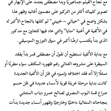
مع نجاح الفيلم جماهيريًا وبدأ مصطفى يعتمد على الإبهار في
تصوير كليباته أكثر من التركيز على مضمون أغانيه وظهر هذا
بشكل واضح في “حياتي – خبيني” ثم كللها بالنجاح الأكبر له
في الألفية في أغنية “منايا” والتي عاد فيها للتعاون مع مدكور
الذي بدأ يكتسب ارضًا أكبر في سوق التوزيع الموسيقي.
مع بداية الألفية نستطيع أن نقول أن مصطفى قمر بدأ يفقد
السيطرة على مشروعه الغنائي رغم ظهوره المكثف سواء مطربًا أو
ممثلًا إلا أنه فقد اختلافه وتميزه في ظل أن الألفية الجديدة
كانت بداية مرحلة غربلة قوية لأسماء عديدة في ظل حسم
صراع قمة البوب المصري لصالح عمرو دياب المنتشي
بنجاحاته المتتالية داخليًا وخارجيًا وظهور أسماء جديدة بدأت