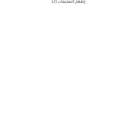
‫إظهار التعليقات (2)