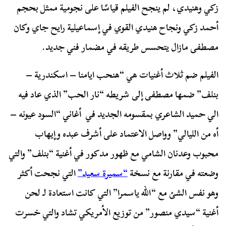
زكي وهنيدي، لم ينجح الفيلم قياسًا على نجومية ممثل بحجم
أحمد زكي ونجاح هنيدي القوي في إسماعيلية رايح جاي وكان
مصطفى مازال يتحسس طريقه في مضمار فني جديد.
الفيلم ضم ثلاث أغنيات هي “هنحب ايامنا – اسكندرية –
بنلف” ضمها مصطفى إلى شريطه “نار الحب” الذي عاد فيه
الي حميد الشاعري بمقسومه الجديد في أغاني “السود عيونه –
أه من الليالي” وواصل الاعتماد على أشرف عبده وإيهاب
محبوب وعدنان الشامي مع ظهور مدكور في أغنية “بنلف” والتي
وضعته في مقارنة مع نسخة
“سميرة سعيد”
التي نجحت أكثر
وهو نفس الشئ مع “الله ياسمرا” التي كانت استعادة لـ لحن
أغنية “سيدي منصور” من توزيع الأمريكي تشاد والتي خسرت