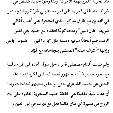
منذ تجربة “لمن يهمه الأمر 1” وبدأ وجود حميد يتقلص في
شرائط مصطفى قمر، انتقل قمر بعدها إلي شركة روتانا واستمر
في التعاون مع طارق مدكور الذي استحوذ على أغلب أغاني
شريط “طال الليل” ومنحه تنوعًا افتقده مع حميد وفي نفس
الوقت ضم ألحانًا شرقية دسمة مثل “يا مراكبي – علموك” والتي
وزعها “أشرف عبده” المنتشي بنجاحاته مع فؤاد.
رغم تثبيت أقدام مصطفى قمر داخل سوق الغناء في ظل منافسة
مع نجوم جيله إلا أن الجمهور نفسه لم يقبل فكرة ابتعاد هذا
الجيل عن حميد الشاعري حتى لو حقق بعضهم نجاحات وبدا
أن هناك شيئًا مفقودًا هي خلطة حميد السحرية القادرة على بث
الروح في مسيرة أي فنان مثلما فعل مع دياب في نور العين و