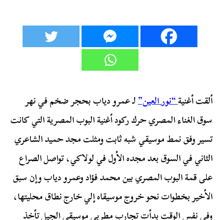
ألقت أغنية
“نور العين”
لـ عمرو دياب بحجر ضخم في نهر
سوق الغناء المصري حرك ركود أغنية البوب المصرية التي كانت
تسير وفق نمط موسيقي شبه ثابت ومثلت مجد حميد الشاعري
الثاني في السوق بعد مجده الأول في لولاكي،
تواصل الصراع
على قمة البوب المصري بين محمد فؤاد وعمرو دياب وإن سبق
الأخير بخطوات نحو خروج موسيقاه إلي خارج نطاق محليتها،
وفي نفس الوقت بدأت تجارب مطربي موسيقى الجيل تأخذ