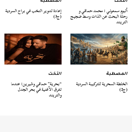
التخت
المصطبة
ألبوم سمعوني : محمد حماقي و
إعادة تدوير النخب في براح السردية
رحلة البحث عن الذات وسط ضجيج
(ج3)
التريند
المصطبة
التخت
الخلطة السحرية للتركيبة السردية
“بحرية” حماقي وشيرين: عندما
(ج2)
تغرق الأغنية في بحر الجدل
والتريند