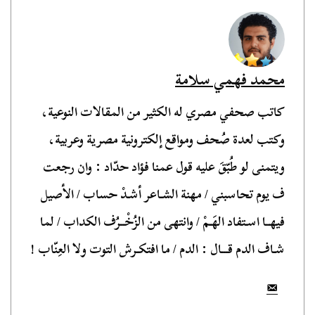
محمد فهمي سلامة
كاتب صحفي مصري له الكثير من المقالات النوعية،
وكتب لعدة صُحف ومواقع إلكترونية مصرية وعربية،
ويتمنى لو طُبّقَ عليه قول عمنا فؤاد حدّاد : وان رجعت
ف يوم تحاسبني / مهنة الشـاعر أشـدْ حساب / الأصيل
فيهــا اسـتفاد الهَـمْ / وانتهى من الزُخْــرُف الكداب / لما
شـاف الدم قـــال : الدم / ما افتكـرش التوت ولا العِنّاب !