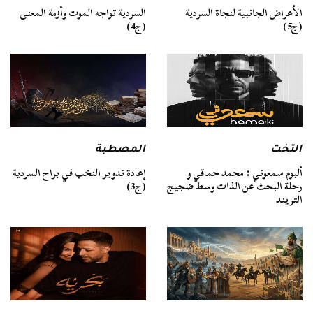
السردية تواجه الموت وأزمة المعنى
الأعراض الجانبية لنجاة السردية
(ج4)
(ج5)
التخت
المصطبة
ألبوم سمعوني : محمد حماقي و
إعادة تدوير النخب في براح السردية
رحلة البحث عن الذات وسط ضجيج
(ج3)
التريند