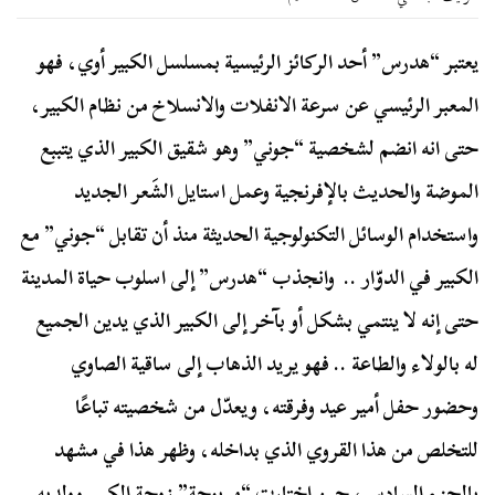
يعتبر “هدرس” أحد الركائز الرئيسية بمسلسل الكبير أوي، فهو
المعبر الرئيسي عن سرعة الانفلات والانسلاخ من نظام الكبير،
حتى انه انضم لشخصية “جوني” وهو شقيق الكبير الذي يتببع
الموضة والحديث بالإفرنجية وعمل استايل الشَعر الجديد
واستخدام الوسائل التكنولوجية الحديثة منذ أن تقابل “جوني” مع
الكبير في الدوّار .. وانجذب “هدرس” إلى اسلوب حياة المدينة
حتى إنه لا ينتمي بشكل أو بآخر إلى الكبير الذي يدين الجميع
له بالولاء والطاعة .. فهو يريد الذهاب إلى ساقية الصاوي
وحضور حفل أمير عيد وفرقته، ويعدّل من شخصيته تباعًا
للتخلص من هذا القروي الذي بداخله، وظهر هذا في مشهد
بالجزء السادس، حين اختارت “مربوحة” زوجة الكبير وولديه