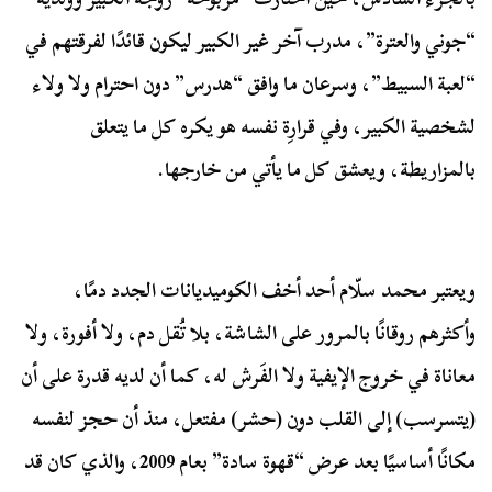
“جوني والعترة”، مدرب آخر غير الكبير ليكون قائدًا لفرقتهم في
“لعبة السبيط”، وسرعان ما وافق “هدرس” دون احترام ولا ولاء
لشخصية الكبير، وفي قرارِة نفسه هو يكره كل ما يتعلق
بالمزاريطة، ويعشق كل ما يأتي من خارجها.
ويعتبر محمد سلّام أحد أخف الكوميديانات الجدد دمًا،
وأكثرهم روقانًا بالمرور على الشاشة، بلا تُقل دم، ولا أفورة، ولا
معاناة في خروج الإيفية ولا الفَرش له، كما أن لديه قدرة على أن
(يتسرسب) إلى القلب دون (حشر) مفتعل، منذ أن حجز لنفسه
مكانًا أساسيًا بعد عرض “قهوة سادة” بعام 2009، والذي كان قد