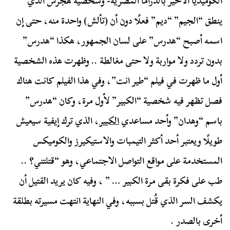
الكوميديا الأخير بالدراما المصرية- وشخصية هجرس الذي
ينطق “الجيم” “ديم” فعلًا دون أن (تألش) واحدة منه، حتى إن
اسمه أصبح “هدرس” على لسان الجمهور، هكذا “هدرس”
بدون تردد ولا مواربة ولا حتى مغالطة .. وظهرت هذه الشخصية
أول ما ظهرت في فيلم “طير انت”، وفي هذا الفيلم كانت هناك
فصل تظهر فيه شخصية “الكبير” لأول مرة، وكان “هدرس”
باسم “وهدان” وأحد مساعدي
الكبير
، الذي ترك إيفية سيعيش
طويلًا ويعتبر أحد أكثر التيمبات والاستيكيرز والكوميكس
المستخدمة على مواقع التواصل الاجتماعي، وهو “قتلتني؟ ..
طب على فكرة بقى مرة الكبير … ” ، وفيه كان يريد القتيل أن
يكشف السر الذي قُتل بسببه، وفي النهاية انتهت مسيرته بطلقة
أخرى بالصدر .