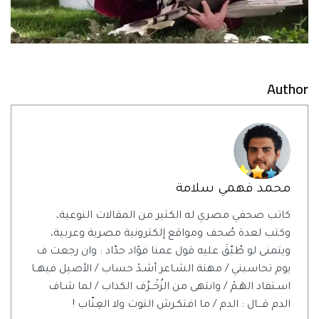
Author
محمد فهمي سلامة
كاتب صحفي مصري له الكثير من المقالات النوعية،
وكتب لعدة صُحف ومواقع إلكترونية مصرية وعربية،
ويتمنى لو طُبّقَ عليه قول عمنا فؤاد حدّاد : وان رجعت ف
يوم تحاسبني / مهنة الشـاعر أشـدْ حساب / الأصيل فيهــا
اسـتفاد الهَـمْ / وانتهى من الزُخْــرُف الكداب / لما شـاف
الدم قـــال : الدم / ما افتكـرش التوت ولا العِنّاب !