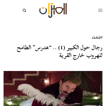
التخت
رجال حول الكبير (1) .. “هدرس” الطامح
للهروب خارج القرية