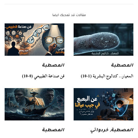
مقالات قد تعجبك ايضا
المصطبة
المصطبة
فن صناعة الطبيعي (0-10)
المعيار.. كتالوج البشرية (1-10)
المصطبة
المصطبة
,
خردواتي