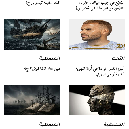
كلنا سفينة ثيسوس ج7
البُعبُع في جيب عيالنا.. فإزاي
نتطمن من غير ما نبقى مُخبرين؟
التخت
المصطبة
ألبوم القمر: قراءة في أزمة الهوية
مين معاه الشاكوش؟ ج6
الفنية لرامي صبري
المصطبة
المصطبة