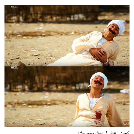
كوميك “بتقتلني؟” للفنان محمد سلام