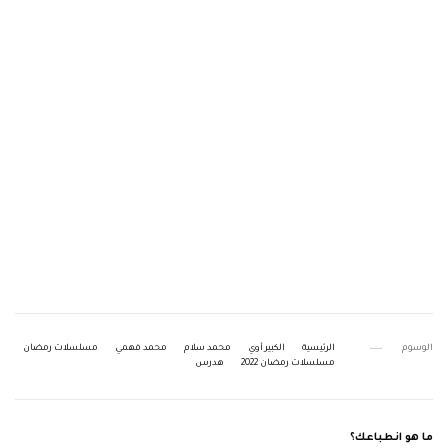
الوسوم
الرئيسية
الكبير أوي
محمد سلام
محمد فهمي
مسلسلات رمضان
مسلسلات رمضان 2022
هدرس
ما هو انطباعك؟