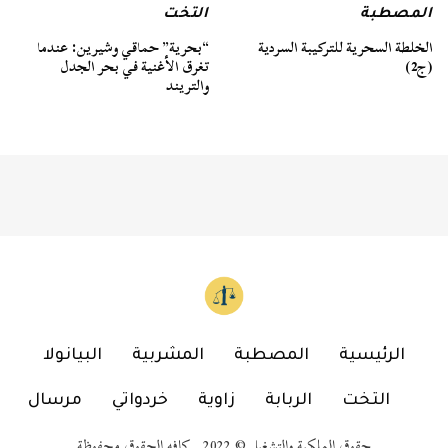
المصطبة
التخت
الخلطة السحرية للتركيبة السردية
“بحرية” حماقي وشيرين: عندما
(ج2)
تغرق الأغنية في بحر الجدل
والتريند
الرئيسية
المصطبة
المشربية
البيانولا
التخت
الربابة
زاوية
خردواتي
مرسال
حقوق الملكية والتشغيل © 2022 كافه الحقوق محفوظة