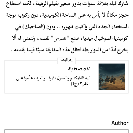
شارك قبله بثلاثة سنوات بدور صغير بفيلم الرهينة، لكنه استطاع
حجز مكانًا لا بأس به على الساحة الكوميدية، دون ركوب موجة
السخفاء الجدد التي واكبت ظهوره .. ودون (التماحيك) في
كوميديا السوشيال ميديا، صنع “هدرس” نفسه، ونتمنى له ألا
يخرج أبدًا من المزاريطة لتظل هذه المفارقة سببًا فيما يقدمه .
إقرأ أيضا
المصطبة
ليه الفايكنج والمغول دابوا.. والعرب علّموا على
الكل؟ (ج1)
Author