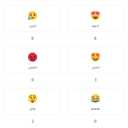
أحببته
أحزنني
0
6
أعجبني
أغضبني
0
3
هاهاها
واااو
2
0