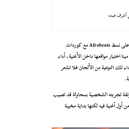
قي أشرف عبده
 على نمط
Afrobeats
مع كوردات
ا اختيار مواقعها داخل الأغنية، أداء
اء تلك النوعية من الألحان فلا تشعر
ة.
رنقة تجربته الشخصية بمحاولة قد تصيب
أول أغنية فيه لكنها بداية مخيبة