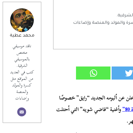
شرقية.
رة والمولد والمنصة وإضاءات
محمد عطية
ناقد موسيقي
مختص
بالموسيقي
الشرقية.
كتب في العديد
من المواقع مثل
كسرة والمولد
والمنصة
ن عن ألبومه الجديد “رايق” خصوصًا
وإضاءات
8”
وأغنية “فاضي شويه” التي أحتلت
ر.