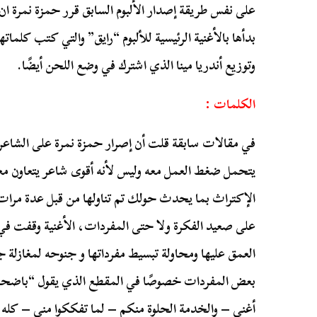
على نفس طريقة إصدار الألبوم السابق قرر حمزة نمرة ان 
بدأها بالأغنية الرئيسية للألبوم “رايق” والتي كتب كلما
وتوزيع أندريا مينا الذي اشترك في وضع اللحن أيضًا.
الكلمات :
في مقالات سابقة قلت أن إصرار حمزة نمرة على الشاعر 
يتحمل ضغط العمل معه وليس لأنه أقوى شاعر يتعاون معه،
الإكتراث بما يحدث حولك تم تناولها من قبل عدة مرات 
على صعيد الفكرة ولا حتى المفردات، الأغنية وقفت في
العمق عليها ومحاولة تبسيط مفرداتها و جنوحه لمغازلة 
بعض المفردات خصوصًا في المقطع الذي يقول “باض
أغني – والخدمة الحلوة منكم – لما تفككوا مني – كله 