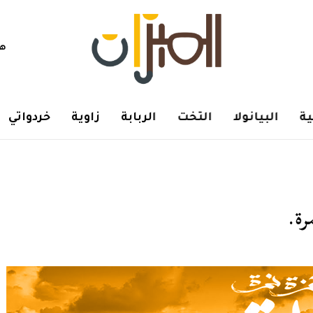
هم
ة
البيانولا
التخت
الربابة
زاوية
خردواتي
رة.