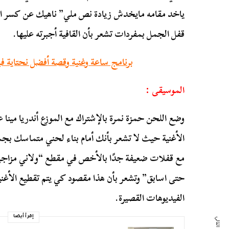
ياخد مقامه مايخدش زيادة نص ملي” ناهيك عن كسر ا
قفل الجمل بمفردات تشعر بأن القافية أجبرته عليها.
برنامج ساعة وغنية وقصة أفضل نحتاية في
الموسيقى :
وضع اللحن حمزة نمرة بالإشتراك مع الموزع أندريا مينا 
الأغنية حيث لا تشعر بأنك أمام بناء لحني متماسك بج
مع قفلات ضعيفة جدًا بالأخص في مقطع “ولاني مزاجي ر
حتى اسابق” وتشعر بأن هذا مقصود كي يتم تقطيع الأغ
الفيديوهات القصيرة.
إقرأ أيضا