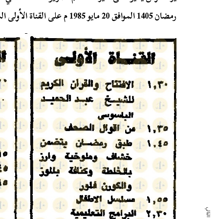
رمضان 1405 الموافق 20 مايو 1985 م على القناة الأولى الساعة 8:33 مساءًا.