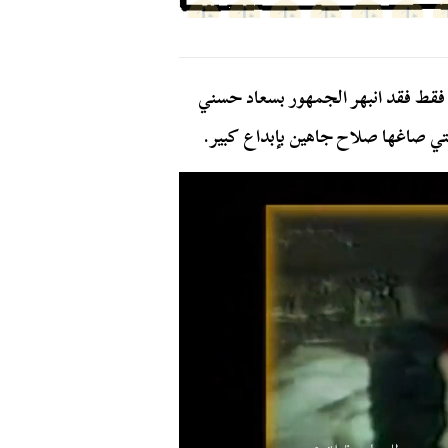
ن الجمهور أن المسلسل من 10 حلقات فقط فقد انبهر الجمهور بسعاد حسني
لتي صاغها صلاح جاهين بإبداع كبير.