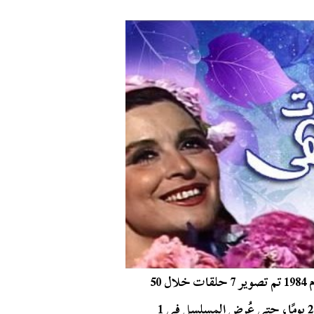
تم تصوير حلقات مسلسل هو وهي سنة ونصف، ففي عام 1984 تم تصوير 7 حلقات خلال 50
يومًا، ومن يناير حتى مايو 1985 تم تصوير 3 حلقات في 23 يومًا، حتى عُرِض المسلسل في 1