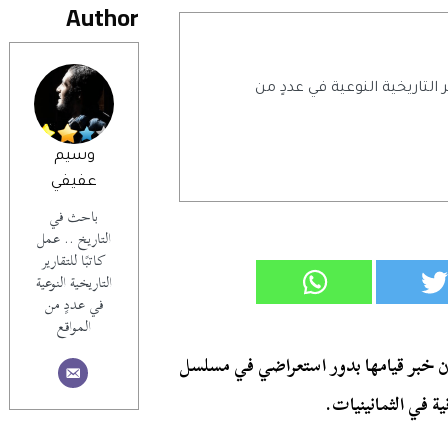
Author
ر التاريخية النوعية في عددٍ من
وسيم
عفيفي
باحث في
التاريخ .. عمل
كاتبًا للتقارير
التاريخية النوعية
في عددٍ من
المواقع
ان خبر قيامها بدور استعراضي في مسلسل
ة في الثمانينيات.