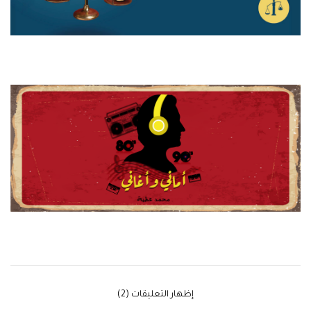
‫إظهار التعليقات (2)