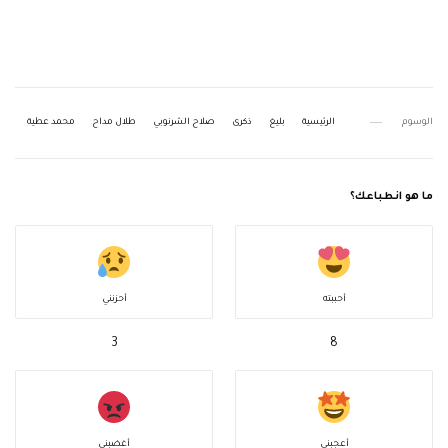
الوسوم
الرئيسية
بليغ
ذكرى
صلاح الشرنوبي
طلال مداح
محمد عطية
ما هو انطباعك؟
أحببته
أحزنني
3
8
أعجبني
أغضبني