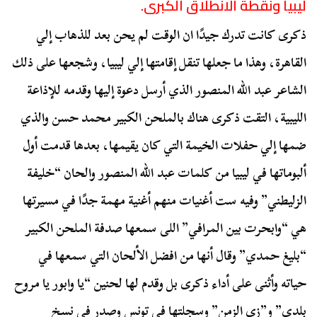
ليبيا ونقطة الانطلاق الكبرى.
ذكرى كانت تدرك جيدًا ان الوقت لم يحن بعد للذهاب إلي
القاهرة، وهذا ما جعلها تنقل إقامتها إلي ليبيا، وشجعها على ذلك
الشاعر عبد الله المنصور الذي أرسل دعوة إليها وقدمه للإذاعة
الليبية، التقت ذكرى هناك بالملحن الكبير محمد حسن والذي
ضمها إلي حفلات الخيمة التي كان يقيمها، بعدها قدمت أول
ألبوماتها في ليبيا من كلمات عبد الله المنصور والحان “خليفة
الزليطني” وفيه ست أغنيات منهم أغنية مهمة جدًا في مسيرتها
هي “وابحرت بين المرافي” اللى سمعها صدفة الملحن الكبير
“بليغ حمدي” وقال أنها من افضل الألحان التي سمعها في
حياته وأثنى على أداء ذكرى بل وقدم لها لحنين “يا وابور يا مروح
بلدي” و”زي الزمن” وسجلتها في تونس وصدر في نسخ