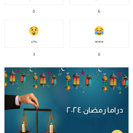
0
6
هاهاها
واااو
3
0