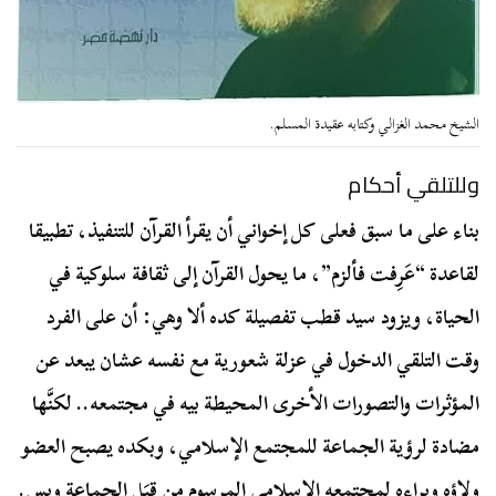
الشيخ محمد الغزالي وكتابه عقيدة المسلم.
وللتلقي أحكام
بناء على ما سبق فعلى كل إخواني أن يقرأ القرآن للتنفيذ، تطبيقا
لقاعدة “عَرِفت فألزم”، ما يحول القرآن إلى ثقافة سلوكية في
الحياة، ويزود سيد قطب تفصيلة كده ألا وهي: أن على الفرد
وقت التلقي الدخول في عزلة شعورية مع نفسه عشان يبعد عن
المؤثرات والتصورات الأخرى المحيطة بيه في مجتمعه.. لكنَّها
مضادة لرؤية الجماعة للمجتمع الإسلامي، وبكده يصبح العضو
ولاؤه وبراءه
لمجتمعه الإسلامي المرسوم من قِبَل الجماعة وبس.