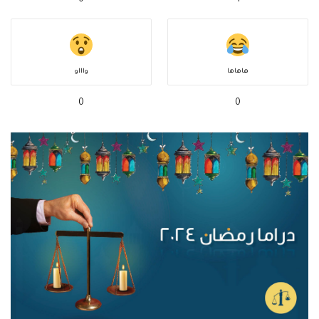
0
1
هاهاها
واااو
0
0