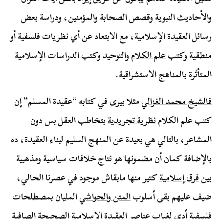
والأحاديث النبوية وقصص الصحابة والمؤمنين، ودراسة بعض
رسائل العقيدة الإسلامية، مع الابتعاد عن أي نظريات فلسفية أو
منطقية وكتب
علم الكلام
والتوحيد وكتب الدراسات الإسلامية
المتأثرة
بالمناهج الاستشراقية
.
فالشيخ محمد الغزالي
مثلا بيرى في كتابه “عقيدة المسلم” إن
كتب علم الكلام
نظرية تجريدية
بتخاطب العقل بس دون
المشاعر، بالتالي هي بعيدة عن المنهج السليم لبناء العقيدة، ده
بالإضافة كمان أن مضمونها هو نتاج خلافات سياسية ومذهبية
بين
فرق إسلامية
كتير منها مابقاش موجود في عصرنا الحالي،
ضيف عليهم بقى أسلوب
المتن والحواشي
المليان بمصطلحات
فلسفية أدى لغياب عناصر العقيدة الإسلامية الصحيحة الصافية