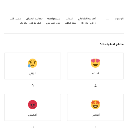
الوسوم
أسامة الشاذلي
إخوان
الديمقراطية
جماعة الإخوان
حسن البنا
رامي أبو راية
سيد قطب
كادر سياسي
معالم على الطريق
ما هو انطباعك؟
أحببته
أحزنني
0
4
أعجبني
أغضبني