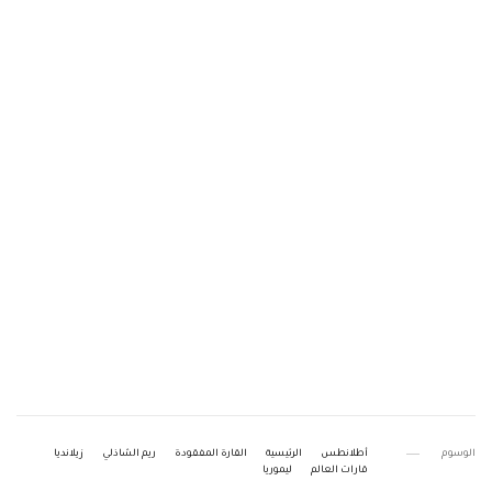
الوسوم
أطلانطس
الرئيسية
القارة المفقودة
ريم الشاذلي
زيلانديا
قارات العالم
ليموريا