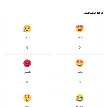
ما هو انطباعك؟
أحببته
أحزنني
0
0
أعجبني
أغضبني
0
0
هاهاها
واااو