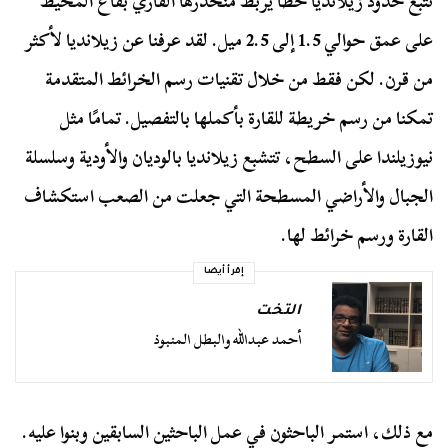
تتبع حدود زيلانديا خطًا يربط منحدرها القاري بقاع المحيط
على عمق حوالي 1.5 إلى 2.5 ميل. لقد عرفنا عن زيلانديا لأكثر
من قرن. لكن فقط من خلال تقنيات رسم الخرائط المتقدمة
تمكنا من رسم خريطة للقارة بأكملها بالتفصيل. تمامًا مثل
نيوزيلندا على السطح، تتشبع زيلانديا بالوديان والأودية وسلسلة
الجبال والأراضي المسطحة التي جعلت من الصعب استكشاف
القارة ورسم خرائط لها.
إقرأ أيضا
التخت
أحمد عبدالله والبطل المنبوذ
مع ذلك، استمر الباحثون في عمل الباحثين السابقين وبنوا عليه.