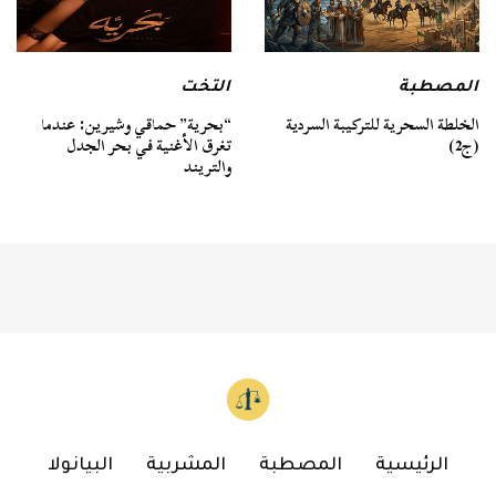
المصطبة
التخت
الخلطة السحرية للتركيبة السردية
“بحرية” حماقي وشيرين: عندما
(ج2)
تغرق الأغنية في بحر الجدل
والتريند
الرئيسية
المصطبة
المشربية
البيانولا