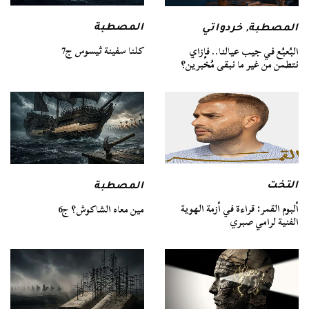
المصطبة
المصطبة
,
خردواتي
كلنا سفينة ثيسوس ج7
البُعبُع في جيب عيالنا.. فإزاي
نتطمن من غير ما نبقى مُخبرين؟
التخت
المصطبة
ألبوم القمر: قراءة في أزمة الهوية
مين معاه الشاكوش؟ ج6
الفنية لرامي صبري