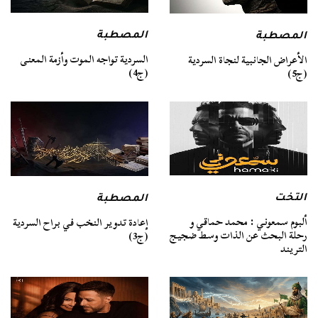
المصطبة
المصطبة
السردية تواجه الموت وأزمة المعنى
الأعراض الجانبية لنجاة السردية
(ج4)
(ج5)
التخت
المصطبة
ألبوم سمعوني : محمد حماقي و
إعادة تدوير النخب في براح السردية
رحلة البحث عن الذات وسط ضجيج
(ج3)
التريند