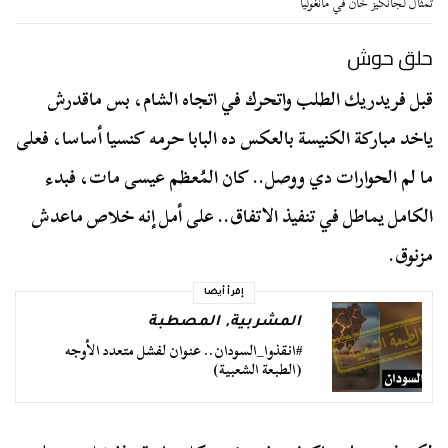
تمثال لجانكيز خان في مانغوليا
حلق حوش
قبل فريدريك الطلب واتحرك في اتجاه الشام، بس ماقدرش
ياخد مباركة الكنيسة بالعكس ده البابا حرمه كنسيا أساسا، فعلى
ما لم الحوارات دي ووصل.. كان المُعظم عيسى مات، فبدء
الكامل يماطل في تنفيذ الاتفاق.. على أمل إنه خلاص ماعدش
مزنوق.
إقرأ أيضا
المشربية
,
المصطبة
#انقذوا_السودان.. عنوان لفشل متعدد الأوجه
(الطبعة الشعبية)