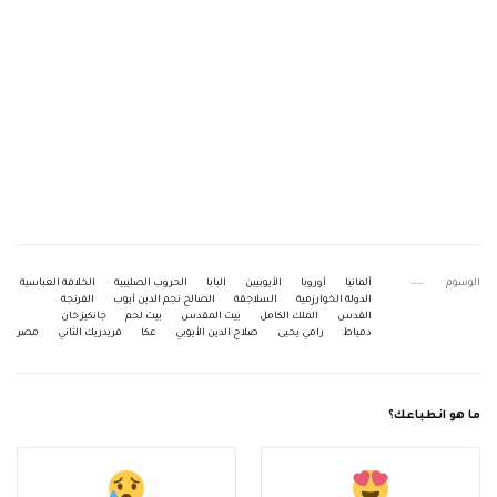
الوسوم
ألمانيا
أوروبا
الأيوبيين
البابا
الحروب الصليبية
الخلافة العباسية
الدولة الخوارزمية
السلاجقة
الصالح نجم الدين أيوب
الفرنجة
القدس
الملك الكامل
بيت المقدس
بيت لحم
جانكيز خان
دمياط
رامي يحيى
صلاح الدين الأيوبي
عكا
فريدريك الثاني
مصر
ما هو انطباعك؟