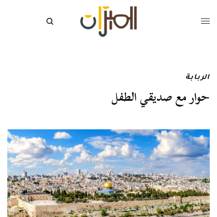
الربابة
حوار مع صديقي الطفل