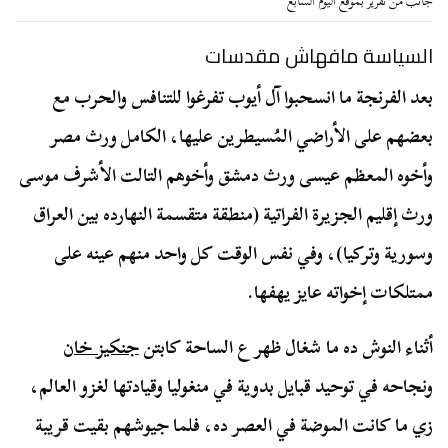
جانب من تقرير بموقع اليوم السابع
السياسة مافهاش مقدسات
بعد الفرنجة ما انسحبوا آل أيوب تفرغوا للتنافس والحرب مع
بعضهم على الأراضي المُسيطرين عليها، الكامل ورث مصر
وأخوه المعظم عيسى ورث دمشق وأخوهم التالت الأشرف موسى
ورث إقليم الجزيرة الفراتية (منطقة متقسمة النهارده بين العراق
وسورية وتركيا)، وفي نفس الوقت كل واحد منهم عينه على
ممتلكات إخواته عايز يهفها.
أثناء النوش ده ما شغال ظهر ع الساحة كابتن
جنكيز خان
ونجاحه في توحيد قبايل بدوية في منغوليا وقيادتها لغزو العالم،
زي ما كانت الموضة في العصر ده، فلما جيوشهم بقيت قريبة