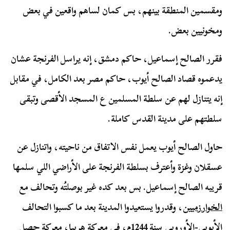
ومقسمين المنطقة بينهم، بس كمان لساهم واقعين في بعض
ومخونيين بعض.
فقرر الصالح إسماعيل، حاكم دمشق، إنه يراسل الفرنجة عشان
يدعموه قصاد الصالح أيوب، حاكم مصر بعد الكامل، في مقابل
إنه يتنازل لهم عن سلطة المسلمين ع المسجد الأقصى وتبقى
سلطتهم على مدينة القدس كاملة.
حاول الصالح أيوب يعمل نفس الاتفاق من ناحيته، واتنازل عن
عسقلان وغزة وأعترف بسلطة الفرنجة على الأراضي اللي سلمها
قريبه الصالح إسماعيل. بس بعد كده غير بوصلتُه وتحالف مع
الخوارزميين
، وقدروا يستعيدوا المدينة بعد ما كسبوا التحالف
الأيوبي-الأوروبي سنة 1244م، في
معركة هربيا
، معركة حصل