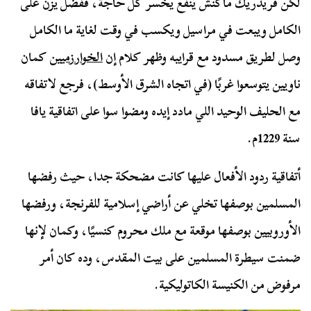
لكن فريدريك ماكنش ينفع يخسر كل حاجة، ففضل يزن على
الكامل ويبعت في مراسيل ويكسب في وقت لغاية ما الكامل
وصل لطريق مسدود مع قرايبه وظهر كلام إن
الخوارزميين
كمان
ناويين يتوسعوا غربًا (في اتجاه الشرق الأوسط)، فرجع لاتفاقه
مع الحليف الوحيد اللي مادد إيده ومضوا سوا على اتفاقية يافا
سنة 1229م.
أتفاقية ردود الأفعال عليها كانت مضحكة جدا، حيث رفضها
المسلمين بوصفها تخلي عن أراضي إسلامية للفرنجة، ورفضها
الأوروبيين بوصفها موقعة مع ملك محروم كنسيًا، وكمان لإنها
ضمنت سيطرة المسلمين على بيت المقدس، وده كان أمر
مرفوض من الكنيسة الكاتوليكية.