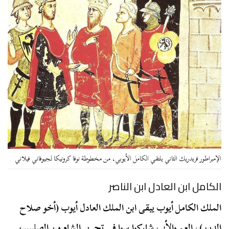
الإمبراطور فريدريك الثاني يلتقي الكامل الأيوبي، من مخطوطة نوفا كرونيكا لجيوفاني فيلاني
الكامل ابن العادل ابن الناصر
الملك الكامل أيوب يبقى ابن الملك العادل أيوب (أخو صلاح
الدين)، العم والأب شاركوا سوا في تحرير الشام من الصليبيين