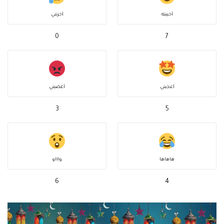
أحببته
أحزنني
0
7
أعجبني
أغضبني
3
5
هاهاها
واااو
6
4