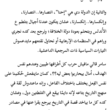
والتانية إن الدولة دي هي “إحنا”، انتصارها.. انتصارنا،
وإنكسارها.. إنكسارنا، عشان يتكون عندنا أجيال بتلطم ع
الأندلس وبتحلم بعودة دولة الخلافة؛ ونرجع بعد كده نجري
وراهم في المنظمات الإرهابية أو نحاول نقنعهم مايدعموش
التيارات السياسية ذات المرجعية الداعشية.
سامر قالي مافيش حرب كل أطرافها طيبين وعندهم نفس
الهدف، أمال بيحاربوا بعض ليه؟؟، كمان ماينفعش حُكمِنا على
نفس الفِعل يختلف باختلاف الفاعل، وإنه ماعندوش ثقة في
منهج التاريخ بتاعه لإنه دايمًا بيقع في الغلطتين دول، وعشان
كده كل ما بياخد قصة في التاريخ بيرجع يقرا عنها في مصادر