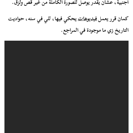
أجنبية، عشان يقدر يوصل للصورة الكاملة من غير قص ولزق.
كمان قرر يعمل
فيديوهات
يحكي فيها، للي في سنه، حواديت
التاريخ زي ما موجودة في المراجع.