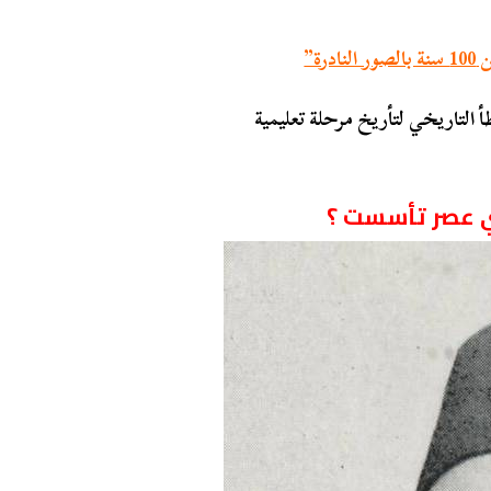
ة”
 التاريخي لتأريخ مرحلة تعليمية
أي عصر تأسست ؟