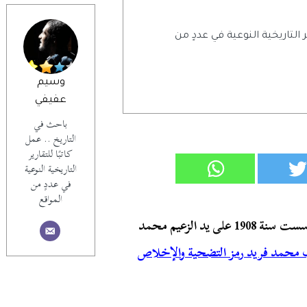
ر التاريخية النوعية في عددٍ من
وسيم
عفيفي
باحث في
التاريخ .. عمل
كاتبًا للتقارير
التاريخية النوعية
في عددٍ من
المواقع
تتفق أغلب المراجع على أن أول مدرسة ليلية في مصر تأسست سنة 1908 على يد الزعيم محمد
محمد فريد رمز التضحية والإخلاص