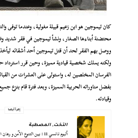
كان تيموجين هو ابن زعيم قبيلة مغولية، وعندما توفى وال
محتضنة أبناءها الصغار، ونشأ تيموجين في فقر شديد وظر
ووصل بهم الفقر لحد أن قتل تيموجين أحد أشقائه ليأخذ 
ولكنه يملك شخصية قيادية مميزة، وحين قرر استرداد حق
الفرسان المخلصين له، واستولى على العشرات من القبائل
بفضل مناوراته الحربية المميزة، وبعد فترة قام بنزع جم
وقيادته.
إقرأ أيضا
التخت
,
المصطبة
ألبوم نانسي 11 : بين التنوع الآمن و رهان الاستمرارية