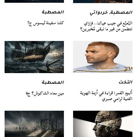
المصطبة
المصطبة
,
خردواتي
كلنا سفينة ثيسوس ج7
البُعبُع في جيب عيالنا.. فإزاي
نتطمن من غير ما نبقى مُخبرين؟
التخت
المصطبة
ألبوم القمر: قراءة في أزمة الهوية
مين معاه الشاكوش؟ ج6
الفنية لرامي صبري