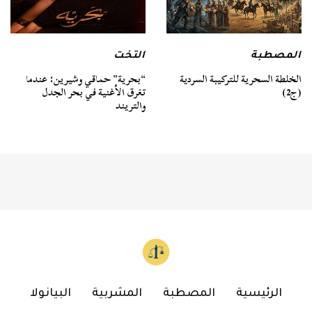
المصطبة
التخت
الخلطة السحرية للتركيبة السردية
“بحرية” حماقي وشيرين: عندما
(ج2)
تغرق الأغنية في بحر الجدل
والتريند
الرئيسية
المصطبة
المشربية
البيانولا