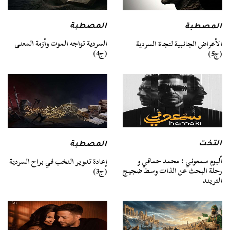
المصطبة
المصطبة
السردية تواجه الموت وأزمة المعنى
الأعراض الجانبية لنجاة السردية
(ج4)
(ج5)
التخت
المصطبة
ألبوم سمعوني : محمد حماقي و
إعادة تدوير النخب في براح السردية
رحلة البحث عن الذات وسط ضجيج
(ج3)
التريند