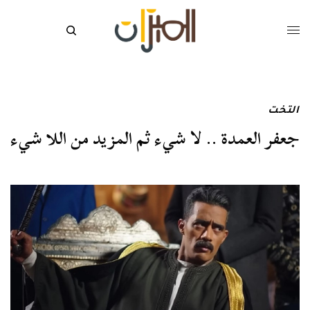
التخت
جعفر العمدة .. لا شيء ثم المزيد من اللا شيء