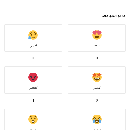
ما هو انطباعك؟
أحببته
أحزنني
0
0
أعجبني
أغضبني
1
0