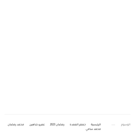
الوسوم
الرئيسية
جعفر العمدة
رمضان 2023
عمرو شاهين
محمد رمضان
محمد سامي