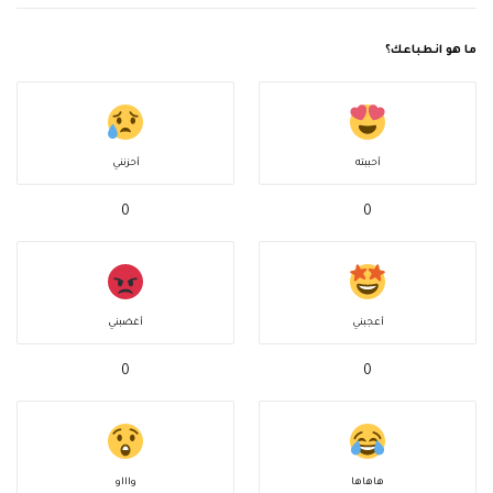
ما هو انطباعك؟
أحببته
أحزنني
0
0
أعجبني
أغضبني
0
0
هاهاها
واااو