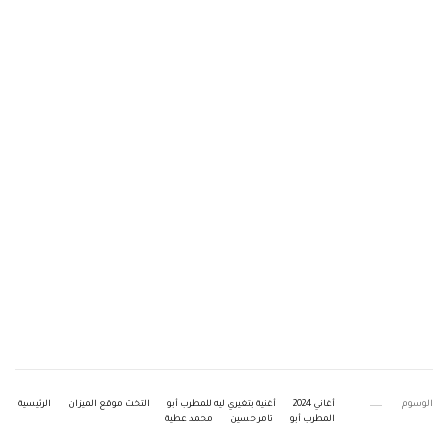
الوسوم
أغاني 2024
أغنية بتغيري ليه للمطرب أبو
التخت موقع الميزان
الرئيسية
المطرب أبو
تامر حسين
محمد عطية