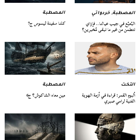
المصطبة
المصطبة
,
خردواتي
كلنا سفينة ثيسوس ج7
البُعبُع في جيب عيالنا.. فإزاي
نتطمن من غير ما نبقى مُخبرين؟
التخت
المصطبة
ألبوم القمر: قراءة في أزمة الهوية
مين معاه الشاكوش؟ ج6
الفنية لرامي صبري