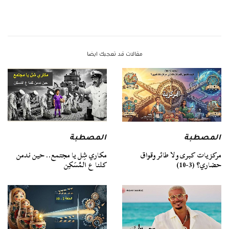
مقالات قد تعجبك ايضا
المصطبة
المصطبة
مركزيات كبرى ولا طائر وقواق
مكاري شِل يا مجتمع.. حين ندمن
حضاري؟ (3-10)
كلنا ع المُسَكِن