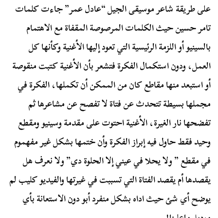
على طريقة شاعر موسيقى الجيل “عادل عمر” جاءت كلمات
تامر حسين حيث الكلمات المرصوصة المقفاة مع الاهتمام
بالسينيو أو اللزمة الرئيسية التي تعود إليها الأغنية وكأنها كل
العمل، ودون استكمال الفكرة فتشعر بأن الأغنية كتبت منقوصة
أو استبعد منها مقاطع كان من الممكن أن تكملها، الفكرة في
مجملها بسيطة تتحدث عن فتاة لا تفصح عن مشاعرها ثم
تفضحها نار الغيرة، الأغنية احتوت على مقدمة وسينيو ومقطع
وحيد فقط حاول فيه إبراز الفكرة وأن ختمها بشكل غير مفهموم
في مقطع ” ولا يحلا في عيني إلا الحلوة دي” ولا نعرف هل
يقصدها أم يقصد الفتاة التي تسببت في غيرتها والفيديو كليب لم
يوضح أي شئ حيث اداه بشكل منفرد أبو دون الاستعانة بأي
موديل ماعلينا!