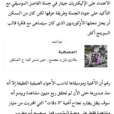
الاعتماد على الإليكتريك جيتار في جملة الفاصل الموسيقي مع
التأكيد على جودة الجملة وطريقة عزفها لكن كان من الممكن
أن يحل محلها الأوكورديون الذي كان سيتماهى مع فكرة قالب
السوينج أكثر.
إقرأ أيضا
المصطبة
مكاري شِل يا مجتمع.. حين ندمن كلنا ع المُسَكِن
رغم أن الأغنية وموسيقاها تناسب الأجواء الصيفية اللطيفة إلا أنه
منذ صدورها حتى الأن لم تحقق ربع مليون مشاهدة ويبدو أنه
سوف يظل يطارد نجاح أغنية “3 دقات” التي اقتربت من مليار
مشاهدة فقط على منصة اليوتيوب فهل سيصبح أبو مطرب