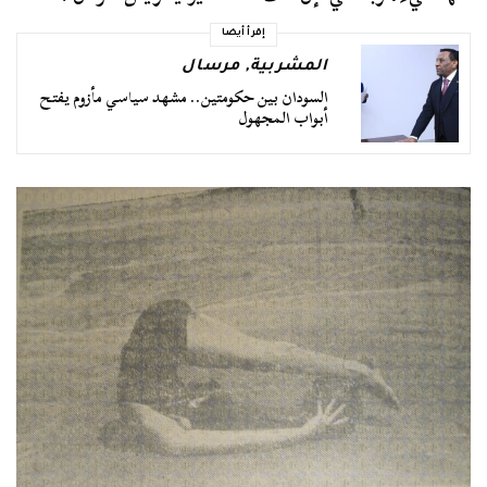
إقرأ أيضا
المشربية
,
مرسال
السودان بين حكومتين.. مشهد سياسي مأزوم يفتح
أبواب المجهول