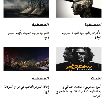
المصطبة
المصطبة
السردية تواجه الموت وأزمة المعنى
الأعراض الجانبية لنجاة السردية
(ج4)
(ج5)
التخت
المصطبة
ألبوم سمعوني : محمد حماقي و
إعادة تدوير النخب في براح السردية
رحلة البحث عن الذات وسط ضجيج
(ج3)
التريند