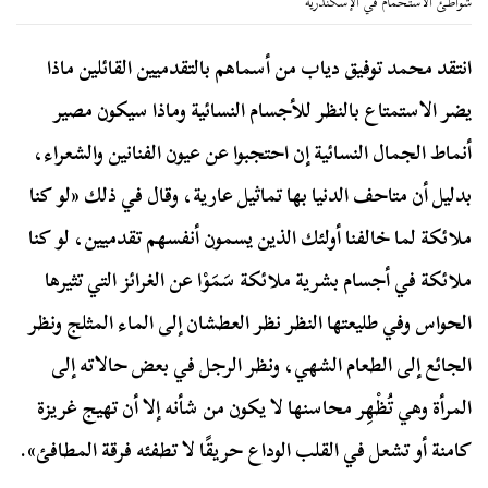
شواطئ الاستحمام في الإسكندرية
انتقد محمد توفيق دياب من أسماهم بالتقدميين القائلين ماذا
يضر الاستمتاع بالنظر للأجسام النسائية وماذا سيكون مصير
أنماط الجمال النسائية إن احتجبوا عن عيون الفنانين والشعراء،
بدليل أن متاحف الدنيا بها تماثيل عارية،
وقال في ذلك «لو كنا
ملائكة لما خالفنا أولئك الذين يسمون أنفسهم تقدميين، لو كنا
ملائكة في أجسام بشرية ملائكة سَمَوْا عن الغرائز التي تثيرها
الحواس وفي طليعتها النظر نظر العطشان إلى الماء المثلج ونظر
الجائع إلى الطعام الشهي، ونظر الرجل في بعض حالاته إلى
المرأة وهي تُظْهِر محاسنها لا يكون من شأنه إلا أن تهيج غريزة
كامنة أو تشعل في القلب الوداع حريقًا لا تطفئه فرقة المطافئ».