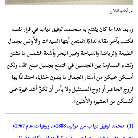
من ألعاب البلاج
وربما هذا ما كان يقتنع به مــحــمـد توفيق دياب في قرار نفسه
فكتب بآخر مقاله نداءًا «تمتعن أيتها السيدات والأوانس بجمال
الطبيعة والرياضة والسباحة وعبير البحر وأشعة الشمس ما تشئن
وتشاء المساومة بين الجنسين في التمتع بجميل صنع الله، ولكن
أمسكن عليكن من أستار الجمال ما يصون خفاياه احتفاظًا بها
لزوج الحاضر أو زوج المستقبل ولا بأس أن تكنَّ أشد غيرة على
أنفسكن من العشيرة والأهلين».
(1)
محمد توفيق دياب من مواليد 1888م، ووفيات عام 1967م
وهو صحفي مشهور وصاحب جريدة الجهاد، وكان عضوًا