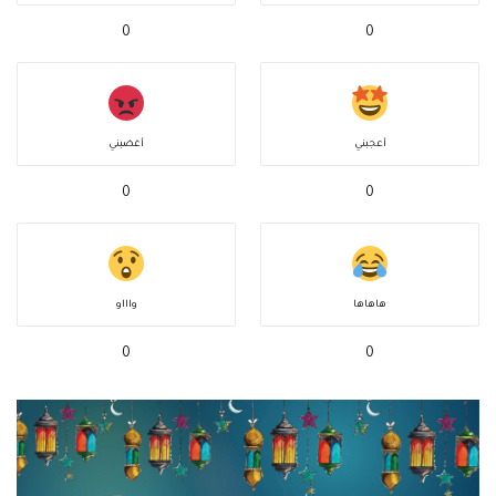
0
0
أعجبني
أغضبني
0
0
هاهاها
واااو
0
0