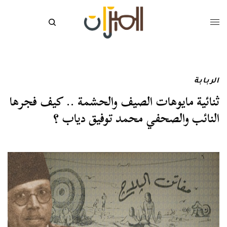
الربابة
ثنائية مايوهات الصيف والحشمة .. كيف فجرها
النائب والصحفي محمد توفيق دياب ؟