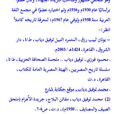
برلمانيًا عام 1930م و1936م وتم اختياره عضوًا في مجمع اللغة
العربية سنة 1958م وتوفي عام 1967م؛ لمعرفة تاريخه كاملاً
انظر:-
– يونان لبيب رزق، المتمرد النبيل توفيق دياب، ط/1، دار
الشروق، القاهرة، 1424هـ / 2003م.
ـ محمود فوزي، توفيق دياب .. ملحمة الصحافة الحزبية، ط/1،
سلسلة تاريخ المصريين، الهيئة المصرية العامة للكتاب،
القاهرة، د.ت
ـ
محمد توفيق دياب، موقع حكاية شارع
(2)
محمد توفيق دياب، مفاتن البلاج، جريدة الأهرام (ملحق
الصيف والمصايف .. 1950م)، د.ت، ص6-7.