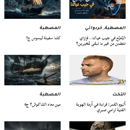
المصطبة
المصطبة
,
خردواتي
كلنا سفينة ثيسوس ج7
البُعبُع في جيب عيالنا.. فإزاي
نتطمن من غير ما نبقى مُخبرين؟
التخت
المصطبة
ألبوم القمر: قراءة في أزمة الهوية
مين معاه الشاكوش؟ ج6
الفنية لرامي صبري