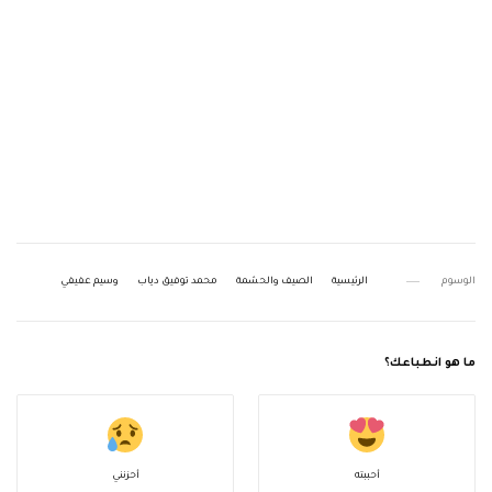
الوسوم
الرئيسية
الصيف والحشمة
محمد توفيق دياب
وسيم عفيفي
ما هو انطباعك؟
أحببته
أحزنني