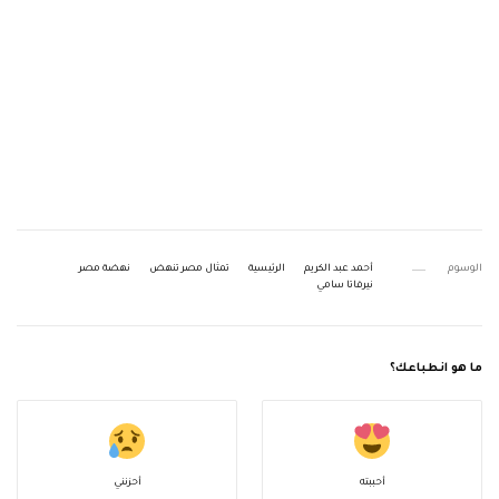
الوسوم
أحمد عبد الكريم
الرئيسية
تمثال مصر تنهض
نهضة مصر
نيرفاتا سامي
ما هو انطباعك؟
أحببته
أحزنني