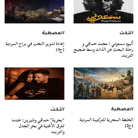
التخت
المصطبة
ألبوم سمعوني : محمد حماقي و
إعادة تدوير النخب في براح السردية
رحلة البحث عن الذات وسط ضجيج
(ج3)
التريند
المصطبة
التخت
الخلطة السحرية للتركيبة السردية
“بحرية” حماقي وشيرين: عندما
(ج2)
تغرق الأغنية في بحر الجدل
والتريند