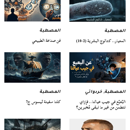
المصطبة
المصطبة
فن صناعة الطبيعي
المعيار.. كتالوج البشرية (2-10)
المصطبة
المصطبة
,
خردواتي
كلنا سفينة ثيسوس ج7
البُعبُع في جيب عيالنا.. فإزاي
نتطمن من غير ما نبقى مُخبرين؟