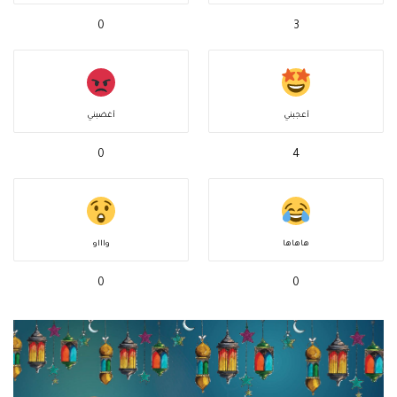
0
3
أعجبني
أغضبني
0
4
هاهاها
واااو
0
0