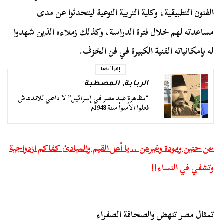
الفنون التطبيقية، وكلية التربية النوعية ليتحدثوا عن مدى
مساعدته لهم خلال فترة الدراسة، وكذلك زملاءه الذين شهدوا
له بإمكانياته الفنية الكبيرة في فن الخزف.
إقرأ أيضا
الربابة
,
المصطبة
“مظاهرة ضد مصر في إسرائيل” لا داعي للاندهاش
فعلوا الأسوأ سنة 1948م
عن حنين ومودة وغيرهن .. يا أهل القيم والمبادئ كفاكم ازدواجية
وتشفي في النساء!!
تمثال مصر تنهض والصحافة الصفراء