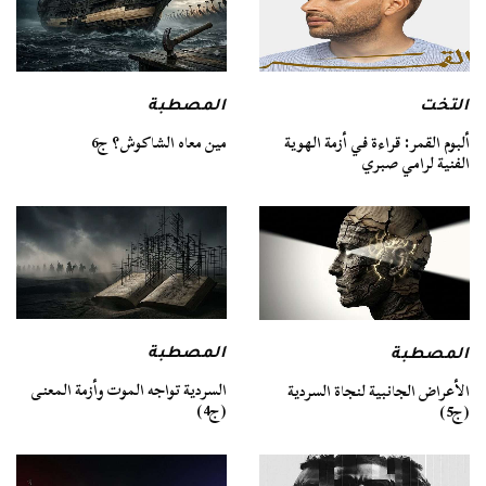
التخت
المصطبة
ألبوم القمر: قراءة في أزمة الهوية
مين معاه الشاكوش؟ ج6
الفنية لرامي صبري
المصطبة
المصطبة
السردية تواجه الموت وأزمة المعنى
الأعراض الجانبية لنجاة السردية
(ج4)
(ج5)