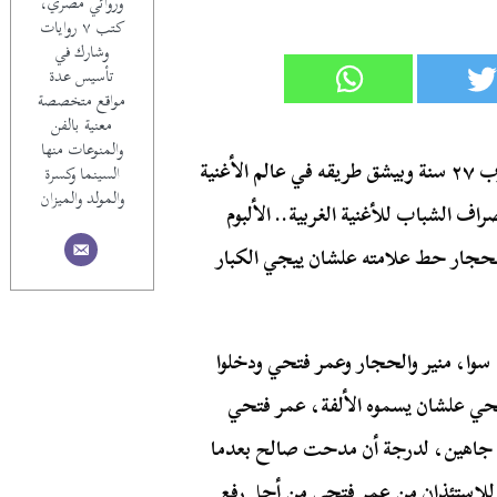
وروائي مصري،
كتب ٧ روايات
وشارك في
تأسيس عدة
مواقع متخصصة
معنية بالفن
والمنوعات منها
سنة ٨١ على الحجار أطلق البوم أعذريني كان عنده يادوب ٢٧ سنة وبيشق طريقه في عالم الأغنية
السينما وكسرة
والمولد والميزان
راف الشباب للأغنية الغربية.. الألبوم
لي الحجار حط علامته علشان ييجي الكبار
وا، منير والحجار وعمر فتحي ودخلوا
ر فتحي علشان يسموه الألفة، عمر فتحي
اح جاهين، لدرجة أن مدحت صالح بعدما
 للاستئذان من عمر فتحي من أجل رفع