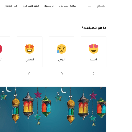
الوسوم
أسامة الشاذلي
الرئيسية
حميد الشاعري
علي الحجار
ما هو انطباعك؟
أحببته
أحزنني
أعجبني
أغ
0
0
2