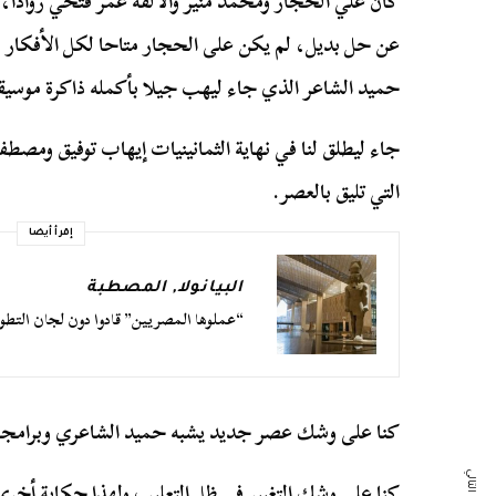
عن حل بديل، لم يكن على الحجار متاحا لكل الأفكار و
حميد الشاعر الذي جاء ليهب جيلا بأكمله ذاكرة موسيق
جاء ليطلق لنا في نهاية الثمانينيات إيهاب توفيق ومص
التي تليق بالعصر.
إقرأ أيضا
البيانولا
,
المصطبة
“عملوها المصريين” قادوا دون لجان التطوي
كنا على وشك عصر جديد يشبه حميد الشاعري وبرامجه ا
كنا على وشك التغيير في ظل التعليب ولهذا حكاية أخرى