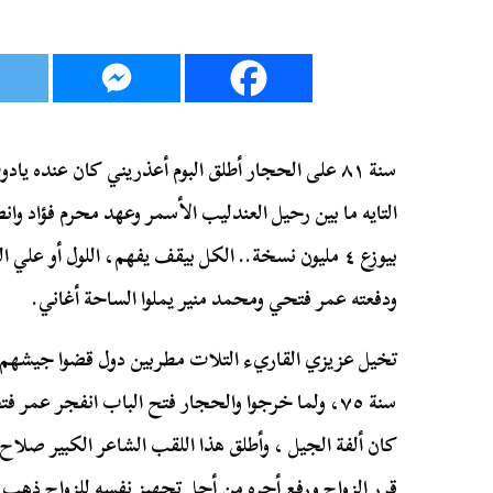
التايه ما بين رحيل العندليب الأسمر وعهد محرم فؤاد وانص
بيوزع ٤ مليون نسخة.. الكل بيقف يفهم، اللول أو ع
ودفعته عمر فتحي ومحمد منير يملوا الساحة أغاني.
تخيل عزيزي القاريء التلات مطربين دول قضوا جيشهم س
سنة ٧٥، ولما خرجوا والحجار فتح الباب انفجر عم
كان ألفة الجيل ، وأطلق هذا اللقب الشاعر الكبير صل
قرر الزواج ورفع أجره من أجل تجهيز نفسه للزواج ذهب