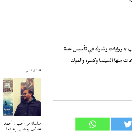
كاتب صحفي وروائي مصري، كتب ٧ روايات وشارك في تأسيس عدة
ات منها السينما وكسرة والمولد
المقال التالي
سلسلة من أحب : أحمد
عاطف رمضان.. عندما