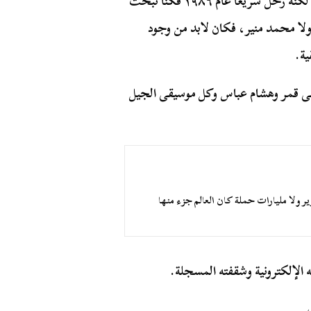
كان علي الحجار ومحمد منير والألفة عمر فتحي روادا، لكنه رحل سريعا عام ١٩٨٦ فكنا نبحث
لا محمد منير، فكان لابد من وجود
ية.
طفى قمر وهشام عباس وكل موسيقى الجيل
ر ولا مليارات حملة كان العالم جزء منها
لإلكترونية وشقفته المسجلة.
.