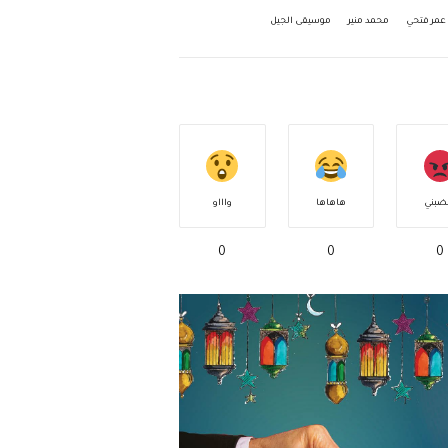
عمر فتحي
محمد منير
موسيقى الجيل
ضبني
هاهاها
واااو
0
0
0