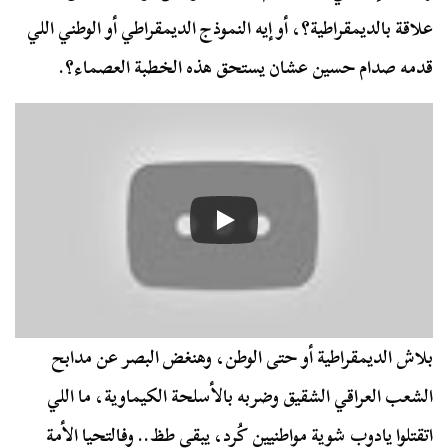
علاقة بالديمقراطية؟، أو إيه النموذج الديمقراطي أو الوطني اللي
قدمه صدام حسين عشان يستحق هذه الخطبة العصماء؟.
بلاش الديمقراطية أو حتى الوطن، وهنغض البصر عن مدابح
الشعب العراقي الشقيق وضربه بالأسلحة الكيماوية، ما اللي
اتقتلوا يادوب شوية مواطنيين كُرد، يبقى طظ.. وفالتحيا الأمة