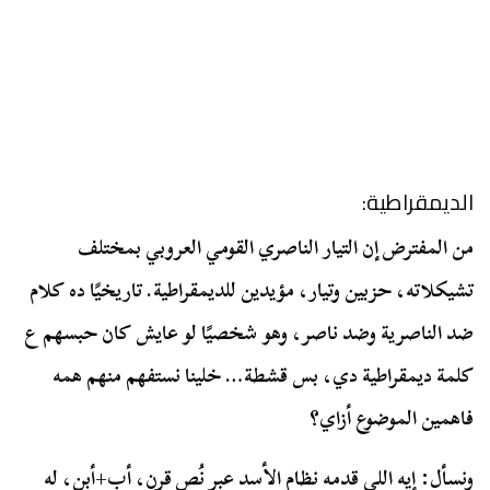
الديمقراطية:
من المفترض إن التيار الناصري القومي العروبي بمختلف
تشيكلاته، حزبين وتيار، مؤيدين للديمقراطية. تاريخيًا ده كلام
ضد الناصرية وضد ناصر، وهو شخصيًا لو عايش كان حبسهم ع
كلمة ديمقراطية دي، بس قشطة… خلينا نستفهم منهم همه
فاهمين الموضوع أزاي؟
ونسأل: إيه اللي قدمه نظام الأسد عبر نُص قرن، أب+أبن، له