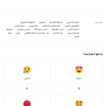
الوسوم
التيار الناصري
الحركة المدنية
العراق
القومية العربية
القوميين العرب
المجاهدين الأفغان
الناصريين
بشار الأسد
حافظ الأسد
حزب الكرامة
حسن نصر الله
حمدين صباحي
سورية
صدام حسين
عبد الناصر
على هامش الحوار الوطني
لبنان
ليبيا
مصر
ما هو انطباعك؟
أحببته
أحزنني
6
8