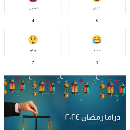
أعجبني
أغضبني
4
8
هاهاها
واااو
7
3