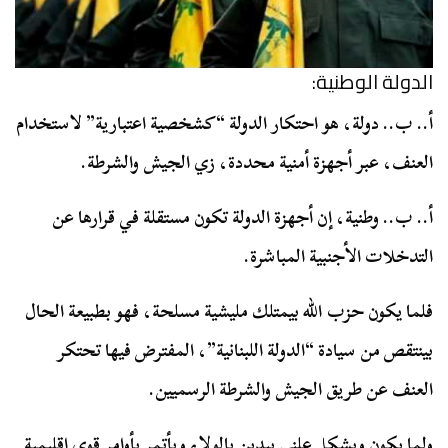
الدولة الوطنية:
أ.. ب.. دولة، هو احتكار الدولة “كشخصية اعتبارية” لاستخدام
العنف، عبر أجهزة أمنية محددة، زي الجيش والشرطة.
أ.. ب.. وطنية، إن أجهزة الدولة تكون مستقلة في قرارها عن
التدخلات الأجنبية المباشرة.
فلما يكون حزب الله بيمتلك مليشية مسلحة، فهو بطبيعة الحال
بينتقص من سيادة “الدولة اللبنانية”، المفترض فيها تحتكر
العنف عن طريق الجيش والشرطة الرسميين.
ولما يكون وبشكل علني بيدين بالولاء ويأتمر بأوامر قوى إقليمية