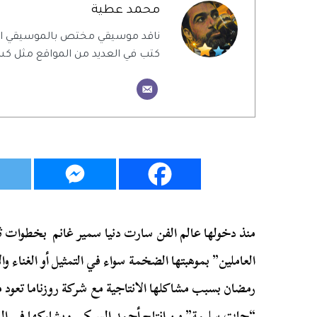
محمد عطية
ناقد موسيقي مختص بالموسيقي ال
كتب في العديد من المواقع مثل كس
منذ دخولها عالم الفن سارت دنيا سمير غانم بخطوات ث
العاملين” بموهبتها الضخمة سواء في التمثيل أو الغناء 
رمضان بسبب مشاكلها الانتاجية مع شركة روزناما تعود 
“جات سليمة” من إنتاج أحمد السبكي ويشاركها في الب