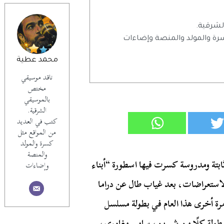
شرقية.
رة والمولد والمنصة وإضاءات
محمد عطية
ناقد موسيقي
مختص
بالموسيقي
الشرقية.
كتب في العديد
من المواقع مثل
كسرة والمولد
والمنصة
ابتة ومدروسة كسرت فيها اسطورة “أبناء
وإضاءات
والاستعراضات، بعد غياب طال عن دراما
مرة أخرى هذا العام في بطولة مسلسل
طولة كلًا من شيرين، سامي مغاوري،