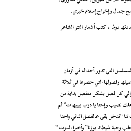
ح جمال وإخراج إسلام خيري.
دتها دومًا ، كتب أشعار التتر الشاعر
لمسلسل التي تدور أحداثه في أزمان
يلها وفصولها التي حصرها في ثلاثة
إلي كل فصل بشكل منفصل بداية من
هلك نصيب وإحنا يا دوب بيبيهات” ثم
قداتنا “ندخل بقى عالفصل التاني واحنا
يطب وحبة شيطانا يوزنا” وأخيرا الموت ”