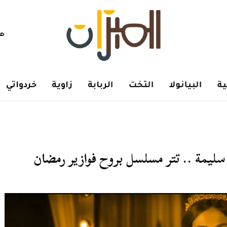
هم
ة
البيانولا
التخت
الربابة
زاوية
خردواتي