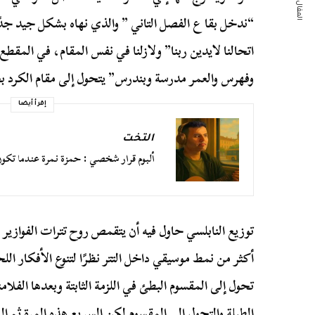
المقال التالي
“ندخل بقا ع الفصل التاني ” والذي نهاه بشكل جيد جد
اتحالنا لايدين ربنا” ولازلنا في نفس المقام، في المقط
وفهرس
والعمر مدرسة وبندرس” يتحول إلى مقام الكرد ب
إقرأ أيضا
التخت
ألبوم قرار شخصي : حمزة نمرة عندما تكو
توزيع النابلسي حاول فيه أن يتقمص روح تترات الفوازير ال
أكثر من نمط موسيقي داخل التتر نظرًا لتنوع الأفكار اللح
تحول إلى المقسوم البطئ في اللزمة الثابتة وبعدها الفل
الطبلة والتحول إلي المقسوم لكن السريع هذه المرة ثم إ