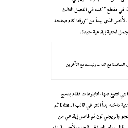
ًا في مقطع” كده في الفصل الثالث
ع الأخير الذي يبدأ من “ورقنا كام صفحة
جمل لحنية إيقاعية جيدة.
ن المنافسة مع الذات وليست مع الآخرين
تي تتنوع فيها التابلوهات فقام بدمج
نية داخله.
بدأ التتر في قالب الـ Edm ثم
امنجو والريجي تون ثم فاصل إيقاعي من
لي قالب الصالصا في الجزء الأخير،
البناء