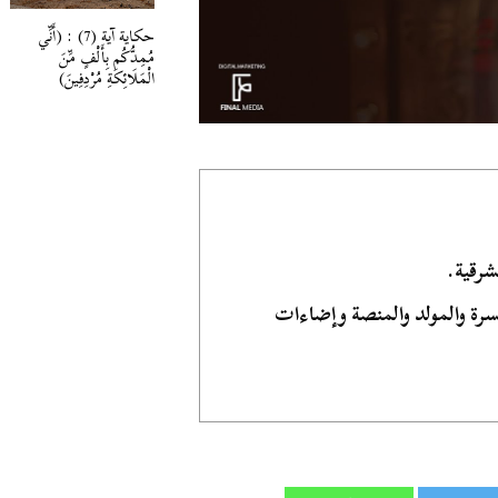
حكاية آية (7) : (أَنِّي
مُمِدُّكُم بِأَلْفٍ مِّنَ
الْمَلَائِكَةِ مُرْدِفِينَ)
رقية.
سرة والمولد والمنصة وإضاءات