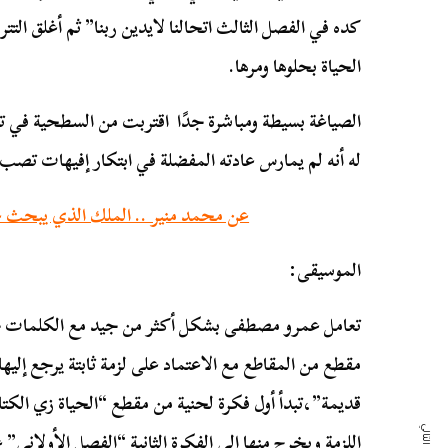
كده في الفصل الثالث اتحالنا لايدين ربنا” ثم أغلق التت
الحياة بحلوها ومرها.
الصياغة بسيطة ومباشرة جدًا اقتربت من السطحية في ت
له أنه لم يمارس عادته المفضلة في ابتكار إفيهات تصب
عن محمد منير .. الملك الذي يبحث عن
الموسيقى:
تعامل عمرو مصطفى بشكل أكثر من جيد مع الكلمات حيث
مقطع من المقاطع مع الاعتماد على لزمة ثابتة يرجع إلي
قديمة”،
تبدأ أول فكرة لحنية من مقطع “الحياة زي الكت
اللزمة ويخرج منها إلي الفكرة الثانية “الفصل الأولاني” 