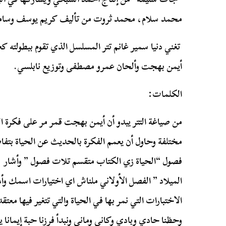
محمد سلام، محمد ثروت من تأليف كريم يوسف وسام
تغني دنيا سمير غانم تتر المسلسل الذي تقوم ببطولته كعا
أيمن بهجت وألحان عمرو مصطفى وتوزيع نابلسي.
الكلمات:
من صياغة التتر يبدو أن أيمن بهجت قمر مر على فكرة ا
مختلفة وحاول أن يعمم الفكرة بالحديث عن الحياة بتفاص
فصول “الحياة زي الكتاب متقسم تلات فصول ” وأشار 
الميلاد ” الفصل الأولاني ملناش اي اختيارات اسمك وأ
الاختبارات التي نمر بها في الحياة والتي تتغير فيها معت
وحظنا حادي وبادي وكاني وماني ونبدأ فرزنا حبة إيمانا 