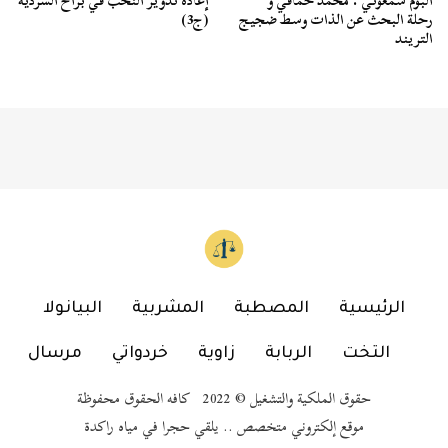
ألبوم سمعوني : محمد حماقي و
إعادة تدوير النخب في براح السردية
رحلة البحث عن الذات وسط ضجيج
(ج3)
التريند
الرئيسية
المصطبة
المشربية
البيانولا
التخت
الربابة
زاوية
خردواتي
مرسال
حقوق الملكية والتشغيل © 2022 كافه الحقوق محفوظة
موقع إلكتروني متخصص .. يلقي حجرا في مياه راكدة