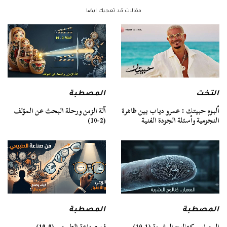
مقالات قد تعجبك ايضا
التخت
المصطبة
ألبوم حبيتك : عمرو دياب بين ظاهرة
آلة الزمن ورحلة البحث عن المؤلف
النجومية وأسئلة الجودة الفنية
(2-10)
المصطبة
المصطبة
فن صناعة الطبيعي (0-10)
المعيار.. كتالوج البشرية (1-10)