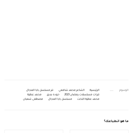
الوسوم
الرئيسية
الشاعر محمد شافعي
تتر مسلسل بابا المجال
تترات مسلسلات رمضان 2023
حودة بندق
محمد عطية
محمد عطية التخت
مسلسل بابا المجال
مصطفى شعبان
ما هو انطباعك؟