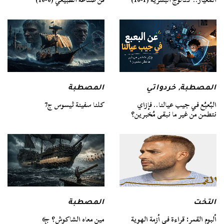
المصطبة
المصطبة
,
خردواتي
كلنا سفينة ثيسوس ج7
البُعبُع في جيب عيالنا.. فإزاي
نتطمن من غير ما نبقى مُخبرين؟
التخت
المصطبة
ألبوم القمر: قراءة في أزمة الهوية
مين معاه الشاكوش؟ ج6