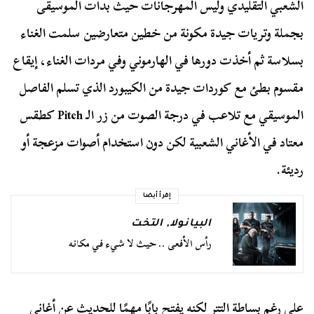
الشعبي التقليدي وليس المهرجانات حيث بدأت الموسيقى
بجملة وتريات جيدة مكونة من خطين متعارضين سلمت الغناء
بسلاسة ثم أخذت دورها في الهارموني وفي مردات الغناء، إيقاع
مقسوم بطئ مع كوردات جيدة من الكيبورد الذي تسلم الفاصل
الموسيقي مع تلاعب في درجة الصوت من زر الـ Pitch كطقس
معتاد في الأغاني الشعبية لكن دون استخدام أصوات مزعجة أو
رديئة.
إقرأ أيضا
البيانولا
,
التخت
رأس الأفعى .. حيث لا شيء في مكانه
على رغم بساطة التتر لكنه يفتح بابًا مهمًا للحديث عن أغاني