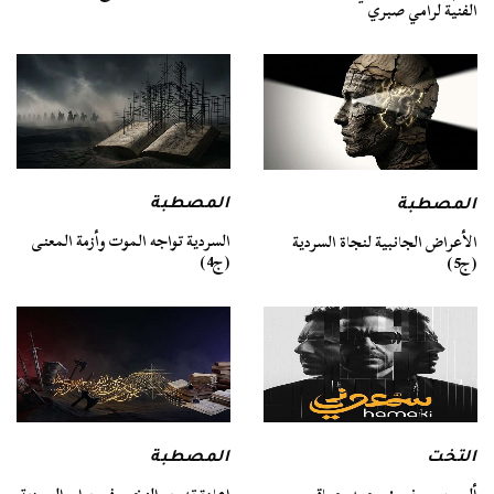
الفنية لرامي صبري
المصطبة
المصطبة
السردية تواجه الموت وأزمة المعنى
الأعراض الجانبية لنجاة السردية
(ج4)
(ج5)
التخت
المصطبة