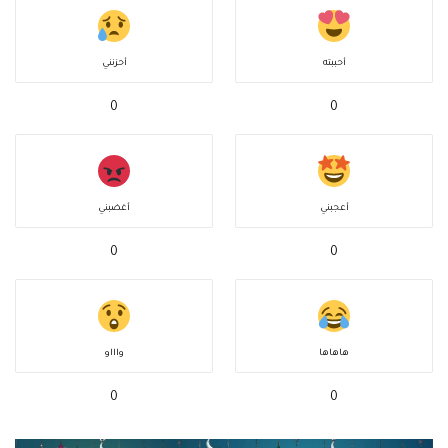
أحببته
أحزنني
0
0
أعجبني
أغضبني
0
0
هاهاها
واااو
0
0