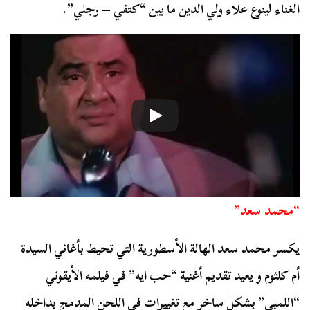
الغناء لينوع علاء ولي الدين ما بين “كتفي – رجلي”.
“محمد سعد”
يكسر محمد سعد الهالة الأسطورية التي تحيط بأغاني السيدة
أم كلثوم و يعيد تقديم أغنية “حب ايه” في فيلمه الأيقوني
“اللمبي” بشكل ساخر مع تغييرات في اللحن المدمج بداخله