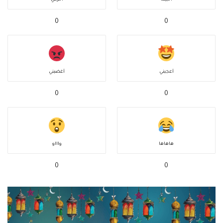
0
0
أعجبني
أغضبني
0
0
هاهاها
واااو
0
0