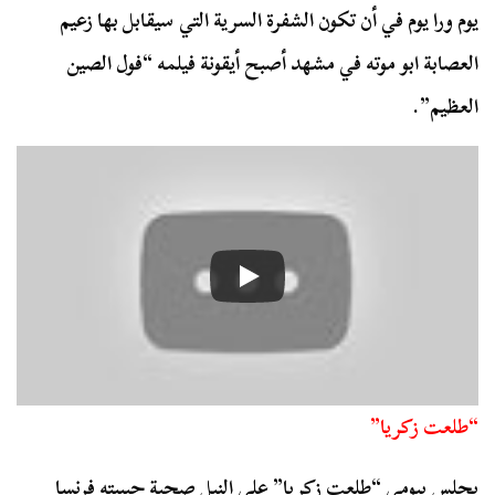
يوم ورا يوم في أن تكون الشفرة السرية التي سيقابل بها زعيم
العصابة ابو موته في مشهد أصبح أيقونة فيلمه “فول الصين
العظيم”.
“طلعت زكريا”
يجلس بيومي “طلعت زكريا” على النيل صحبة حبيبته فرنسا