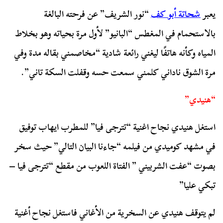
يعبر
شحاتة أبو كف
“نور الشريف” عن فرحته البالغة
بالاستحمام في المغطس “البانيو” لأول مرة بحياته وهو بخلاط
المياه وكأنه هاتفًا ليغني رائعة شادية “مخاصمني بقاله مدة وفي
مرة الشوق ناداني كلمني سمعت حسه وقفلت السكة تاني”.
“هنيدي”
استغل هنيدي نجاح اغنية “تترجى فيا” للمطرب ايهاب توفيق
في مشهد كوميدي من فيلمه “جاءنا البيان التالي” حيث سخر
بصوت “عفت الشربيني ” الفتاة اللعوب من مقطع “تترجى فيا –
تبكي عليا”
لم يتوقف هنيدي عن السخرية من الأغاني فاستغل نجاح أغنية