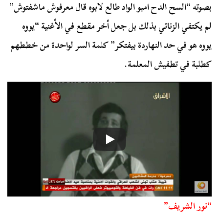
بصوته “السح الدح امبو الواد طالع لابوه قال معرفوش ماشفتوش”
لم يكتفي الزناتي بذلك بل جعل أخر مقطع في الأغنية “يووه
يووه هو في حد النهاردة بيفتكر” كلمة السر لواحدة من خططهم
كطلبة في تطفيش المعلمة.
“نور الشريف”