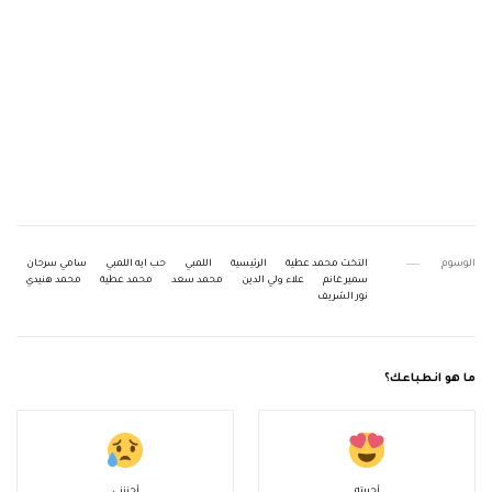
الوسوم
التخت محمد عطية
الرئيسية
اللمبي
حب ايه اللمبي
سامي سرحان
سمير غانم
علاء ولي الدين
محمد سعد
محمد عطية
محمد هنيدي
نور الشريف
ما هو انطباعك؟
أحببته
أحزنني