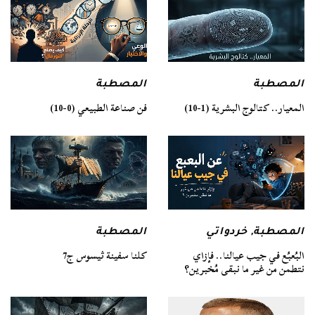
المصطبة
المصطبة
فن صناعة الطبيعي (0-10)
المعيار.. كتالوج البشرية (1-10)
المصطبة
المصطبة
,
خردواتي
كلنا سفينة ثيسوس ج7
البُعبُع في جيب عيالنا.. فإزاي
نتطمن من غير ما نبقى مُخبرين؟