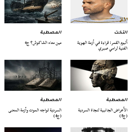
التخت
المصطبة
ألبوم القمر: قراءة في أزمة الهوية
مين معاه الشاكوش؟ ج6
الفنية لرامي صبري
المصطبة
المصطبة
السردية تواجه الموت وأزمة المعنى
الأعراض الجانبية لنجاة السردية
(ج4)
(ج5)