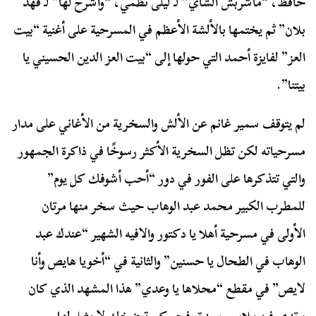
حافظ، “ماشربش الشاي” لـ ليلى نظمي، “وأشرح لها” لـ فهد
بلان” ثم يختمها بالألشة الأعظم في المسرحية على أغنية “بيت
العز” لفايزة أحمد التي حولها إلى “بيت العز الدين الحسيني يا
بيتنا”.
لم يتوقف سمير غانم عن الألش والسخرية من الأغاني على مدار
مسرحياته لكن تظل السخرية الأكثر رسوخًا في ذاكرة الجمهور
والتي تتذكرها على الفور في دور “أحب أشوفك كل يوم”
للمطرب الكبير محمد عبد الوهاب حيث سخر منها مرتان
الأولى في مسرحية أهلا يا دكتور والافيه الشهير “عندك عبد
الوهاب في الطحال يا حسنين” والثانية في “أخويا هايص وأنا
لايص” في مقطع “محلاها يا وعدي” هذا المشهد الذي كان