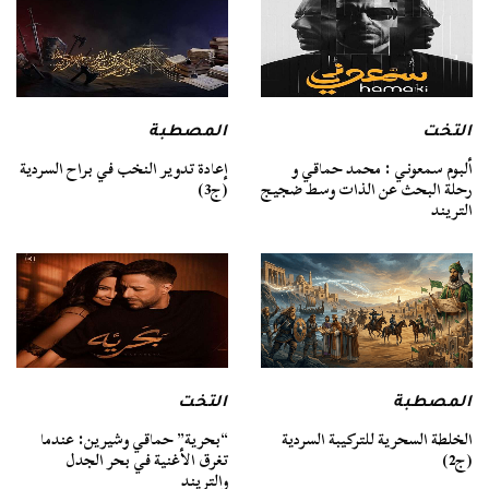
التخت
المصطبة
ألبوم سمعوني : محمد حماقي و
إعادة تدوير النخب في براح السردية
رحلة البحث عن الذات وسط ضجيج
(ج3)
التريند
المصطبة
التخت
الخلطة السحرية للتركيبة السردية
“بحرية” حماقي وشيرين: عندما
(ج2)
تغرق الأغنية في بحر الجدل
والتريند