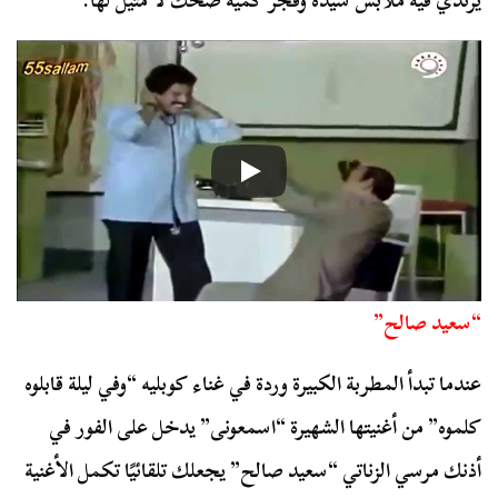
يرتدي فيه ملابس سيدة وفجر كمية ضخك لا مثيل لها.
“سعيد صالح”
عندما تبدأ المطربة الكبيرة وردة في غناء كوبليه “وفي ليلة قابلوه
كلموه” من أغنيتها الشهيرة “اسمعونى” يدخل على الفور في
أذنك مرسي الزناتي “سعيد صالح” يجعلك تلقائيًا تكمل الأغنية