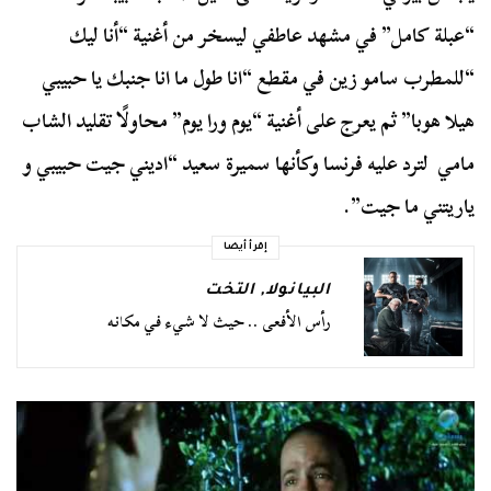
“عبلة كامل” في مشهد عاطفي ليسخر من أغنية “أنا ليك
“للمطرب سامو زين في مقطع “انا طول ما انا جنبك يا حبيبي
هيلا هوبا” ثم يعرج على أغنية “يوم ورا يوم” محاولًا تقليد الشاب
مامي لترد عليه فرنسا وكأنها سميرة سعيد “اديني جيت حبيبي و
ياريتني ما جيت”.
إقرأ أيضا
البيانولا
,
التخت
رأس الأفعى .. حيث لا شيء في مكانه