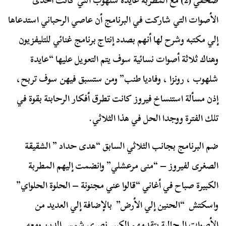
صحفي (2) مع المطربة عايدة شلهوب التي كانت أحدى
الأصوات التي شاركت في البرنامج أن عاصي الرحباني استدعاها
إلي مكتبه وشرح لها أنهم بصدد إنتاج برنامج غنائي للتليفزيون
وهناك ثلاثة أصوات نسائية سوف يتم التعويل عليها “عايدة
شلهوب ، رونزا ، وفاديا طنب” ومن ستسبق فيهن سوف تربح،
إذن مسألة استنساخ فيروز كانت تطرق أفكار الرحابنة بقوة في
تلك الفترة ووجدا الحل في هذا الثلاثي.
ضم البرنامج بجانب الثلاثي السابق “هدى حداد ” الشقيقة
الصغرى لفيروز – “منى مرعشلي” وانضمت إليهم المطربة
الكبيرة صباح في أغاني “قالوا عني مجنونة – الحلوة الحلواي”
واسكتش “الحنين إلي الأرض” بالإضافة إلي العديد من
الأصوات الرجالية يتقدمهم الكبير نصري شمس الدين ومعه