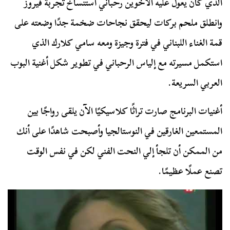
الذي كان يعول عليه الأخوين رحباني استنساخ تجربة فيروز
وانطلق ملحم بركات ليحقق نجاحات ضخمة جدًا وضعته على
قمة الغناء اللبناني في فترة وجيزة ومعه سامي كلارك الذي
استكمل مسيرته مع إلياس الرحباني في تطوير شكل أغنية البوب
العربي السريعة.
أغنيات البرنامج صارت تراثًا كلاسيكيًا الآن يلقى رواجًا بين
المستمعين الغارقين في النوستالجيا وأصبحت شاهدًا على أنك
من الممكن أن تلجأ إلي النحت الفني لكن في نفس الوقت
تصنع عملًا عظيمًا.