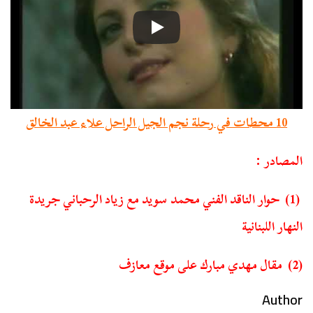
10 محطات في رحلة نجم الجيل الراحل علاء عبد الخالق
المصادر :
(1) حوار الناقد الفني محمد سويد مع زياد الرحباني جريدة
النهار اللبنانية
(2) مقال مهدي مبارك على موقع معازف
Author