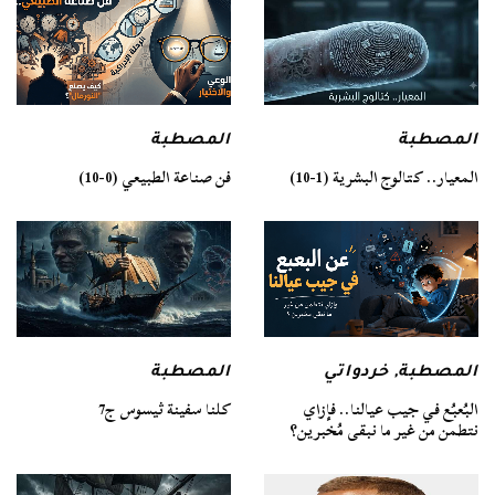
المصطبة
المصطبة
فن صناعة الطبيعي (0-10)
المعيار.. كتالوج البشرية (1-10)
المصطبة
المصطبة
,
خردواتي
كلنا سفينة ثيسوس ج7
البُعبُع في جيب عيالنا.. فإزاي
نتطمن من غير ما نبقى مُخبرين؟