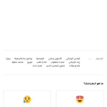
الوسوم
إلياس الرحباني
الأخوين رحباني
الرئيسية
برنامج ساعة وغنية
رونزا
زياد الرحباني
عايدة شلهوب
فاديا طنب
فيروز
محمد عطية
ملحم بركات
نصري شمس الدين
هدى حداد
ما هو انطباعك؟