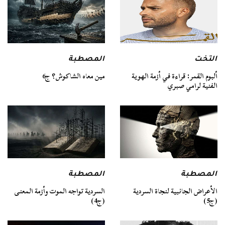
التخت
المصطبة
ألبوم القمر: قراءة في أزمة الهوية
مين معاه الشاكوش؟ ج6
الفنية لرامي صبري
المصطبة
المصطبة
السردية تواجه الموت وأزمة المعنى
الأعراض الجانبية لنجاة السردية
(ج4)
(ج5)