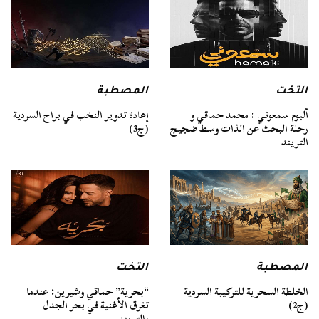
التخت
المصطبة
ألبوم سمعوني : محمد حماقي و
إعادة تدوير النخب في براح السردية
رحلة البحث عن الذات وسط ضجيج
(ج3)
التريند
المصطبة
التخت
الخلطة السحرية للتركيبة السردية
“بحرية” حماقي وشيرين: عندما
(ج2)
تغرق الأغنية في بحر الجدل
والتريند