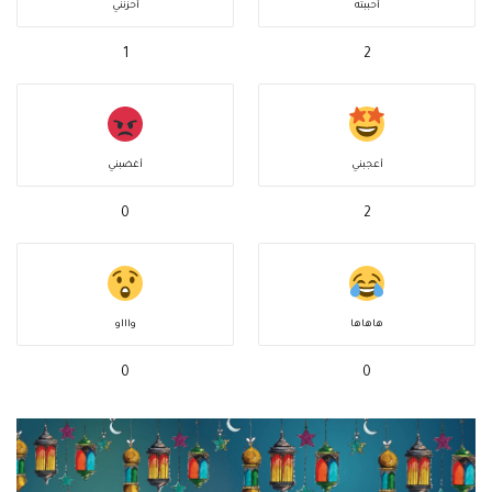
أحببته
أحزنني
1
2
أعجبني
أغضبني
0
2
هاهاها
واااو
0
0