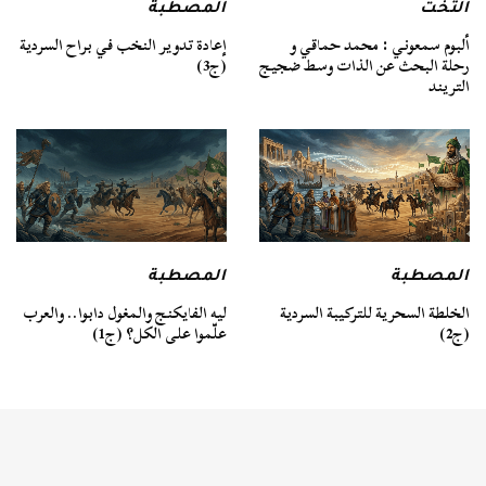
التخت
المصطبة
ألبوم سمعوني : محمد حماقي و
إعادة تدوير النخب في براح السردية
رحلة البحث عن الذات وسط ضجيج
(ج3)
التريند
المصطبة
المصطبة
الخلطة السحرية للتركيبة السردية
ليه الفايكنج والمغول دابوا.. والعرب
(ج2)
علّموا على الكل؟ (ج1)