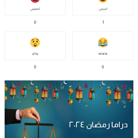
أعجبني
أغضبني
0
1
هاهاها
واااو
0
0