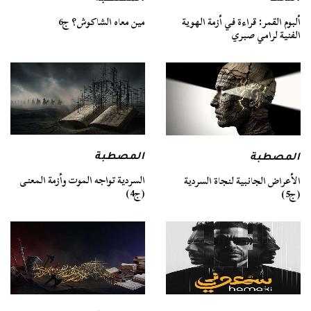
ألبوم القمر: قراءة في أزمة الهوية
مين معاه الشاكوش؟ ج6
الفنية لرامي صبري
المصطبة
المصطبة
السردية تواجه الموت وأزمة المعنى
الأعراض الجانبية لنجاة السردية
(ج4)
(ج5)