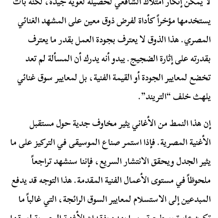
لا يمكن إنكار امتلاك الشافعي لحصيلة لغوية جيدة، لكنه بات
يستخدمها مؤخراً كأداة لفرض ذوق معين على المشهد الغنائي
المصري. هذا الذوق لا يعترف بجودة العمل بقدر ما يعترف
بقدرته على إثارة الضجيج. يبدو أنه يدرك أن المسألة لم تعد
تخضع لمعايير الجودة أو القيمة الفنية، بل لمعايير سوق غنائي
يلهث خلف “التريند”.
إن هذا النمط من الأغاني يثير مخاوف جدية حول مستقبل
الأغنية المصرية. فإذا استمر صناع الموسيقى في التركيز على ما
يثير الجدل ويحقق الانتشار السريع، فإننا سنشهد تراجعاً
ملحوظاً في مستوى الأعمال الفنية المقدمة. هذا التوجه قد يدفع
المبدعين إلى الاستسلام لمعايير السوق الرائجة، التي غالباً ما