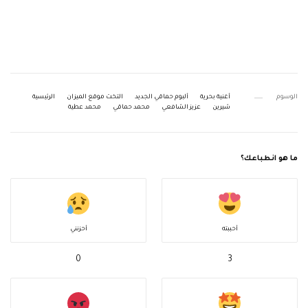
الوسوم
أغنية بحرية
ألبوم حماقي الجديد
التخت موقع الميزان
الرئيسية
شيرين
عزيز الشافعي
محمد حماقي
محمد عطية
ما هو انطباعك؟
أحببته
أحزنني
0
3