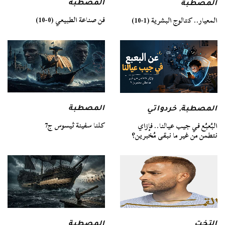
المصطبة
المصطبة
فن صناعة الطبيعي (0-10)
المعيار.. كتالوج البشرية (1-10)
المصطبة
المصطبة
,
خردواتي
كلنا سفينة ثيسوس ج7
البُعبُع في جيب عيالنا.. فإزاي
نتطمن من غير ما نبقى مُخبرين؟
التخت
المصطبة