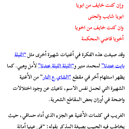
وإن كنت خايف من ابويا
ابويا شايب واتحنى
وان كنت خايف من اخويا
أخويا قاضي المحكمة
وقد صيغت هذه الفكرة في أغنيات شهيرة أخرى مثل
“الليلة
بايت عندنا”
لمحمد منير و
“الليلة الليلة عندنا”
لأمل وهبي. كما
يظهر استلهام آخر في مقطع
“الشاي ع النار
” من الأغنية
الشهيرة التي تحمل نفس الاسم، ناهيك عن وجود اختلالات
واضحة في أوزان بعض المقاطع الشعرية.
الغريب في كلمات الأغنية هو الجزء الذي أداه حماقي، حيث
يخاطب فيه الحبيب بصيغة المذكر بقوله: “في عينيا أمانة