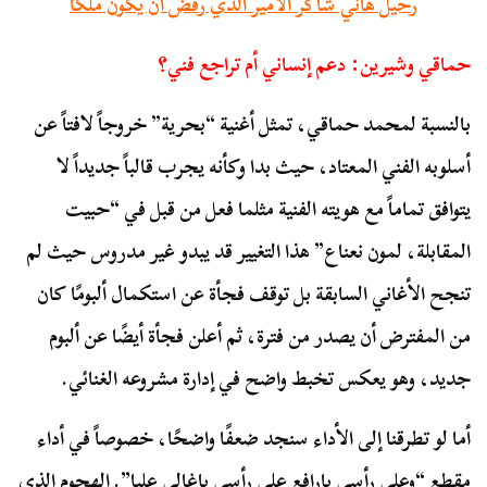
رحيل هاني شاكر الأمير الذي رفض أن يكون ملكًا
حماقي وشيرين: دعم إنساني أم تراجع فني؟
بالنسبة لمحمد حماقي، تمثل أغنية “بحرية” خروجاً لافتاً عن
أسلوبه الفني المعتاد، حيث بدا وكأنه يجرب قالباً جديداً لا
يتوافق تماماً مع هويته الفنية مثلما فعل من قبل في “حبيت
المقابلة، لمون نعناع” هذا التغيير قد يبدو غير مدروس حيث لم
تنجح الأغاني السابقة بل توقف فجأة عن استكمال ألبومًا كان
من المفترض أن يصدر من فترة، ثم أعلن فجأة أيضًا عن ألبوم
جديد، وهو يعكس تخبط واضح في إدارة مشروعه الغنائي.
أما لو تطرقنا إلى الأداء سنجد ضعفًا واضحًا، خصوصاً في أداء
مقطع “وعلى رأسي يارافع على رأسي ياغالي عليا”. الهجوم الذي