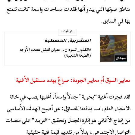
مناطق صوتها التي يبدو أنها فقدت مساحات واسعة كانت تتمتع
بها في السابق.
إقرأ أيضا
المشربية
,
المصطبة
#انقذوا_السودان.. عنوان لفشل متعدد الأوجه
(الطبعة الشعبية)
معايير السوق أم معايير الجودة: صراعٌ يهدد مستقبل الأغنية
لقد فجرت أغنية “بحرية” جدلاً واسعاً، أغلبها يصب في خانة
الاستياء العام، مما يدفعنا للتساؤل: هل أصبح الهدف الأساسي
من إنتاج الأغاني هو إثارة الجدل وتحقيق “التريند” على منصات
التواصل الاجتماعي، بدلاً من تقديم قيمة فنية حقيقية