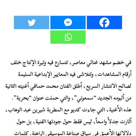
في خضم مشهد غنائي معاصر، تتسارع فيه وتيرة الإنتاج خلف
أرقام المشاهدات، وتتلاشى فيه المعايير الإبداعية السليمة
لصالح الانتشار السريع، أطلق الفنان محمد حماقي أغنيته الثانية
من ألبومه الجديد “سمعوني”، والتي حملت عنوان “بحرية”.
هذه الأغنية، التي جاءت كديو مع المطربة شيرين عبد الوهاب،
أثارت جدلاً واسعاً، ليس فقط حول جودتها الفنية، بل حول
دلالاتها الأعمق في سياق صناعة الموسيقى الراهنة. كلمات