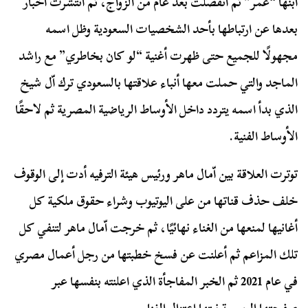
ابنها “عمر” ثم انفصلت بعد عام من الزواج، ثم انتشرت أخبار
بعدها عن ارتباطها بأحد الشخصيات السعودية وظل اسمه
مجهولًا للجميع حتى ظهرت أغنية “لو كان بخاطري” مع راشد
الماجد والتي حملت معها أنباء علاقتها بالسعودي ترك اّل شيخ
الذي بدأ اسمه يتردد داخل الأوساط الرياضية المصرية ثم لاحقًا
الأوساط الفنية.
توترت العلاقة بين اّمال ماهر ورئيس هيئة الترفيه أدت إلى الوقوف
خلف حذف قناتها من على اليوتيوب وشراء حقوق ملكية كل
أغانيها لمنعها من الغناء نهائيًا، ثم خرجت اّمال ماهر لتنفي كل
تلك المزاعم ثم أعلنت عن فسخ خطبتها من رجل أعمال مصري
في عام 2021 ثم الخبر المفاجأة الذي اعلنته بنفسها عبر