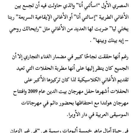
المصري الأول “اسألني أنا” والذي حاولت فيه أن تجمع بين
الأغاني الطربية “إسالني أنا” أو الأغاني الإيقاعية السريعة” ربنا
يخلي ليا” ضربت لها العديد من الأغاني مثل “رايحالك روحي
– إيه بينك وبينها” .
رغم أنها حققت نجاحًا كبير في مضمار الغناء التجاري إلا أن
الجميع كان ينظر إليها على أنها مطربة الحفلات التي تعيد
تقديم الأغاني الكلاسيكية لذا كان تركيزها الأكبر على
الحفلات أشهرها حفل مهرجان بيت الدين عام 2009 وافتتاح
مهرجان هولندا مع احتفاظها بحضور دائم في مهرجانات
الموسيقى العربية في دار الأوبرا.
في حياة اّمال ماهر خمسة ألبومات رسمية هي “في غير الزمان