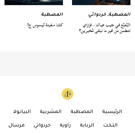
المصطبة
المصطبة
,
خردواتي
كلنا سفينة ثيسوس ج7
البُعبُع في جيب عيالنا.. فإزاي
نتطمن من غير ما نبقى مُخبرين؟
الرئيسية
المصطبة
المشربية
البيانولا
التخت
الربابة
زاوية
خردواتي
مرسال