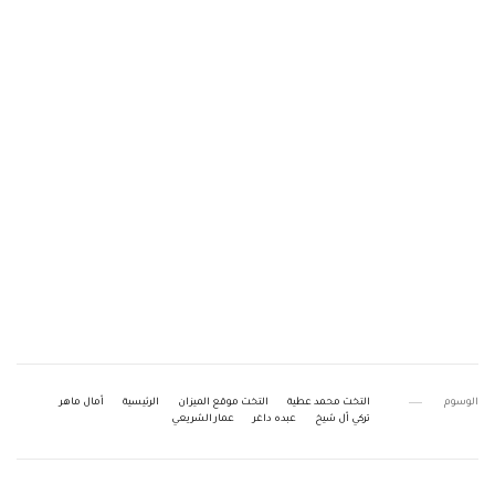
الوسوم
التخت محمد عطية
التخت موقع الميزان
الرئيسية
اّمال ماهر
تركي اّل شيخ
عبده داغر
عمار الشريعي