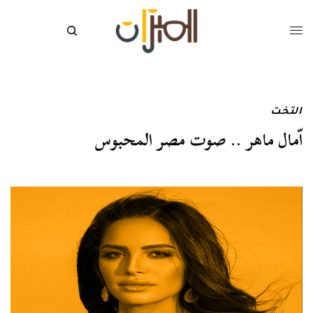
التخت
اّمال ماهر .. صوت مصر المحبوس