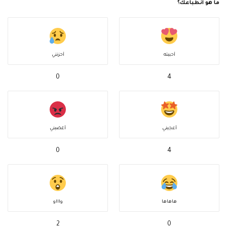
ما هو انطباعك؟
أحببته
أحزنني
0
4
أعجبني
أغضبني
0
4
هاهاها
واااو
2
0