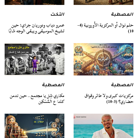
المصطبة
التخت
حلم نوال أو المركزية الأوروبية (4-
عمرو دياب ودوريان جراي: حين
10)
تشيخ الموسيقى ويبقى الوجه شابًا
المصطبة
المصطبة
مركزيات كبرى ولا طائر وقواق
مكاري شِل يا مجتمع.. حين ندمن
حضاري؟ (3-10)
كلنا ع المُسَكِن