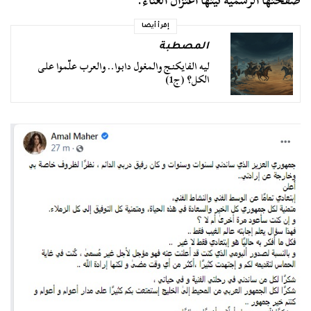
صفحتها الرسمية نيتها اعتزال الغناء.
إقرأ أيضا
المصطبة
ليه الفايكنج والمغول دابوا.. والعرب علّموا على
الكل؟ (ج1)