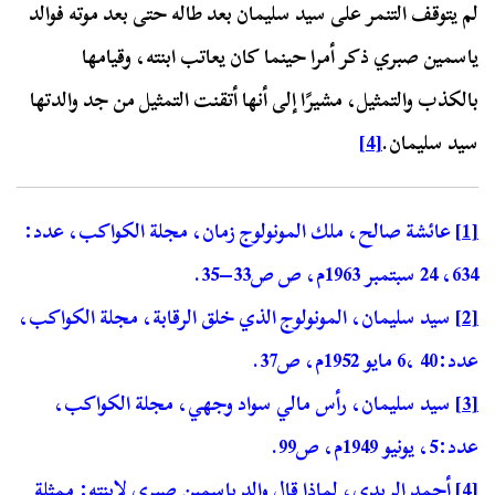
لم يتوقف التنمر على سيد سليمان بعد طاله حتى بعد موته فوالد
ياسمين صبري ذكر أمرا حينما كان يعاتب ابنته، وقيامها
بالكذب والتمثيل، مشيرًا إلى أنها أتقنت التمثيل من جد والدتها
سيد سليمان.
[4]
[1]
عائشة صالح، ملك المونولوج زمان، مجلة الكواكب، عدد:
634، 24 سبتمبر 1963م، ص ص33–35.
[2]
سيد سليمان، المونولوج الذي خلق الرقابة، مجلة الكواكب،
عدد:40 ،6 مايو 1952م، ص37.
[3]
سيد سليمان، رأس مالي سواد وجهي، مجلة الكواكب،
عدد:5، يونيو 1949م، ص99.
[4]
أحمد الريدي، لماذا قال والد ياسمين صبري لابنته: ممثلة