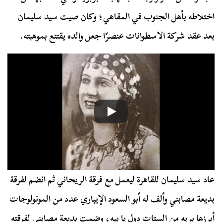
اختلاطه بأهل الجنوب في المقاهي؛ وكان صيت سيد سليمان
بعد عقد شركة الاسطوانات عنصرًا جعل والده يقتنع بموهبته.
عاد سيد سليمان للقاهرة ليعمل مع فرقة الريحاني ثم انضم لفرقة
بديعة مصابني وألف له أبو السعود الإيباري عدد من المونولوجات
أبرزها بريه من الستات دول يا بيه، وضمت بديعة مصابني لفرقته