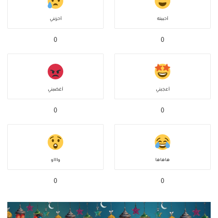
أحببته
أحزنني
0
0
أعجبني
أغضبني
0
0
هاهاها
واااو
0
0