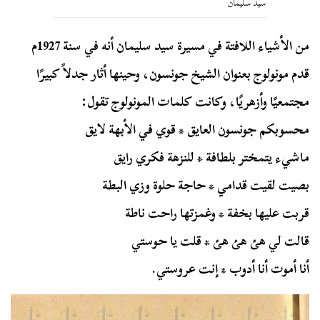
سيد سليمان
من الأشياء اللافتة في مسيرة سيد سليمان أنه في سنة 1927م
قدم مونولوج بعنوان الشيخ جونسون، وحينها أثار جدلاً كبيرًا
مجتمعيًا وأزهريًا، وكانت كلمات المونولوج تقول:
محسوبكم جونسون العايق * قوي في الأبهة لايق
ماشيء يتمختر بلطافة * للنزهة فكري رايق
بصيت لقيت قدامي * حاجة حلوة وزي البطة
قربت عليها بخفة * وغمزتها راحت ناطة
قالت لي هئ هئ هئ * قلت يا حوستي
أنا أموت أنا أدوب * إنت عروستي.