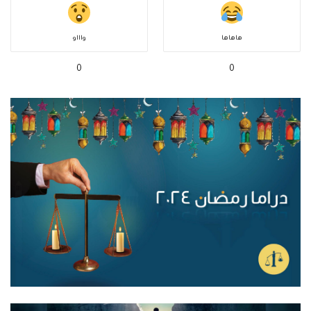
هاهاها
واااو
0
0