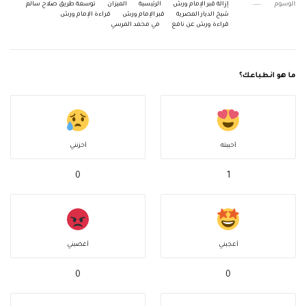
الوسوم
إزالة قبر الإمام ورش
الرئيسية
الميزان
توسعة طريق صلاح سالم
شيخ الديار المصرية
قبر الإمام ورش
قراءة الإمام ورش
قراءة ورش عن نافع
مي محمد المرسي
ما هو انطباعك؟
أحببته
أحزنني
0
1
أعجبني
أغضبني
0
0