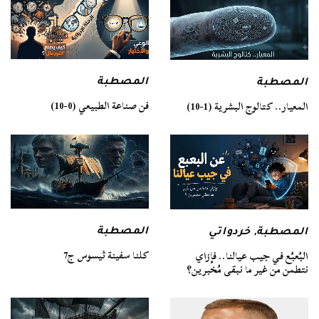
المصطبة
المصطبة
فن صناعة الطبيعي (0-10)
المعيار.. كتالوج البشرية (1-10)
المصطبة
المصطبة
,
خردواتي
كلنا سفينة ثيسوس ج7
البُعبُع في جيب عيالنا.. فإزاي
نتطمن من غير ما نبقى مُخبرين؟