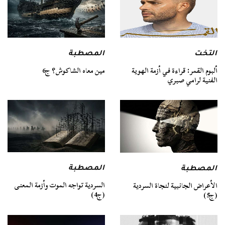
التخت
المصطبة
ألبوم القمر: قراءة في أزمة الهوية
مين معاه الشاكوش؟ ج6
الفنية لرامي صبري
المصطبة
المصطبة
السردية تواجه الموت وأزمة المعنى
الأعراض الجانبية لنجاة السردية
(ج4)
(ج5)