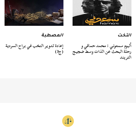
التخت
المصطبة
ألبوم سمعوني : محمد حماقي و
إعادة تدوير النخب في براح السردية
رحلة البحث عن الذات وسط ضجيج
(ج3)
التريند