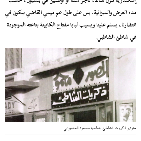
إسكندرية ننزل هناك، نأجر شقة أو أوضتين في بنسيون، حسب
مدة العرض والميزانية. بس على طول عم ميمي القاضي بيكون في
انتظارنا، يسلم علينا ويسيب لبابا مفتاح الكابينة بتاعته الموجودة
في شاطئ الشاطبي.
ستوديو ذكريات الشاطئ لصاحبه محمود المصوراتي