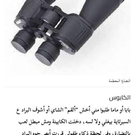
النضارة المعظمة
الكابوس
بابا أو ماما طلبوا مني أخش “ألقم” الشاي أو أشوف البراد ع
السبرتاية بيغلي ولا لسه، دخلت الكابينة ومش مبطل لعب
بالنضارة، وفي لحظة ذكاء طفولي قررت أبص جوه البراد