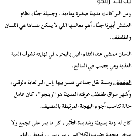
بيب بيب.. رينجو
راس البر كانت مدينة صغيرة وهادية.. وجميلة جدًا، نظام
العشش أبهرنا جدًا، أهم معالمها اللي لا يمكن ننساها هي اللسان
والطفطف.
اللسان
ممشى عند التقاء النيل بالبحر، في نهايته نشوف المية
العذبة وهي بتصب في المالح.
الطفطف
وسيلة نقل جماعي تتميز بيها راس البر لغاية دلوقتي،
وأشهر سواق طفطف عرفته المدينة هو “رينجو”، كان عامل
حالة تناسب أجواء البهجة المرتبطة بالمصيف.
كان له لزمة بسيطة وشديدة التأثير، كل ما يمر على تجمع ولا
يدخل محطة يضرب الكلاكس، بيب بيب.. فيهتف الناس