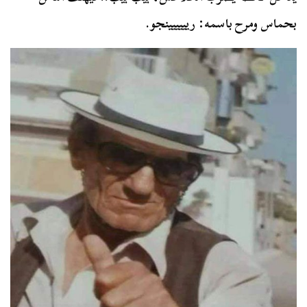
بحماس ومرح باسمه: ريييييينجو.