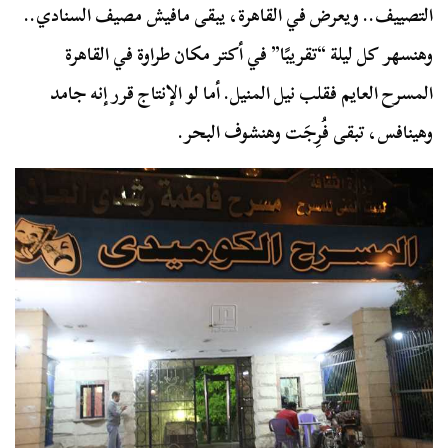
التصييف.. ويعرض في القاهرة، يبقى مافيش مصيف السنادي..
وهنسهر كل ليلة “تقريبًا” في أكتر مكان طراوة في القاهرة
المسرح العايم فقلب نيل المنيل. أما لو الإنتاج قرر إنه جامد
وهينافس، تبقى فُرِجَت وهنشوف البحر.