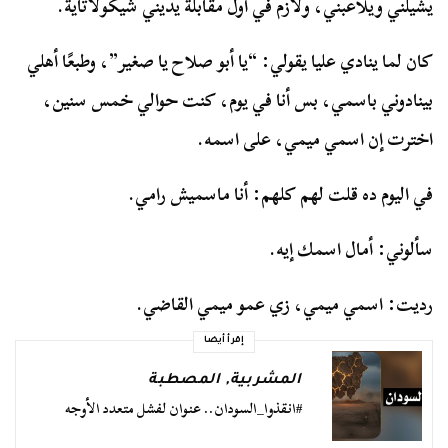
يشيلني ويلاعبني، ولازم في أول مقابلة يديني شيكولاتاية.
كان لما ينادي عليا يقولي: “يا أبو صلاح يا صغير”، وطبعًا أهلي
بينادوني باسمي، بس أنا في يوم، كنت حوالي خمس سنين،
اخترت إن اسمي ميمي، على اسمه.
في اليوم ده قلت لهم كلهم: أنا ماسميش رامي.
سألوني: أمال اسمك إيه.
رديت: اسمي ميمي، زي عمو ميمي القاضي.
إقرأ أيضا
المشربية
,
المصطبة
#انقذوا_السودان.. عنوان لفشل متعدد الأوجه