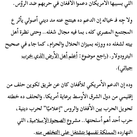
اللي بسببها الأمريكان دعموا الأفغان في حربهم ضد الروُس.
ولا جِه فـ خياله إن الدعم ده هينتج عنه مد ديني أصولي يأثر ع
المجتمع المصري كله، بما فيه مجال شغله.. وحتى نظرة أهل
بيته لشغله ده ووزنه بميزان الحلال والحرام، كما جاء في صحيح
البترودولار. (راجع موضوع:
أعلم أهل الأرض الذي خرب
حياتي
).
وده إن الدعم الأمريكي للأفغان كان عن طريق تكوين حلف من
إقليمي من دول الشرق الأوسط برعاية أمريكا. والحلف ده خطته
تحويل الحرب بين الأفغان والروس “إعلاميًا” لحرب دينية،
حرب أحد أهم أسلحتها.. مشروع
الصحوة الإسلامية
، اللي
النهارده
المملكة نفسها بتشتغل على التخلص منه
.