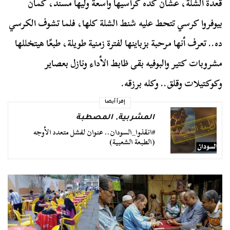
قعدة الشلة، عشان كده كراسيها واسعة وليها مسند، كمان
بيوفروا كرسي تتحط عليه شنط الشلة كلها، فلما تشوف الكرسي
ده.. تعرف أنها مرحبة بزباينها لفترة زمنية طويلة، طبعًا هيتخللها
مشروبات كتير والبوفيه بقى ظابط الأداء ونازل بعصاير
وكوكتيلات وقلق.. وكله برزقه.
إقرأ أيضا
المشربية
,
المصطبة
#انقذوا_السودان.. عنوان لفشل متعدد الأوجه
(الطبعة الشعبية)