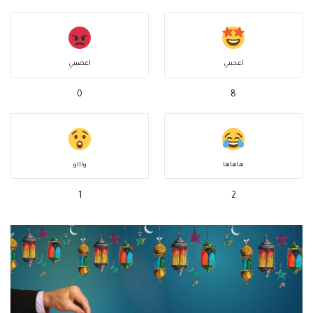
أعجبني
أغضبني
0
8
هاهاها
واااو
1
2