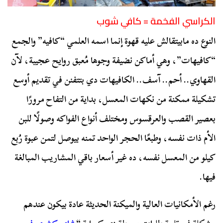
الكراسي الفخمة = كافي شوب
النوع ده مابيتقالش عليه قهوة إنما اسمه العلمي “كافيه” والجمع
“كافيهات”، وهي أماكن نضيفة وجوها مُعبق روايح عجيبة، لآن
القهاوي.. أحم.. آسف.. الكافيهات دي بتتفنن في تقديم أوسع
تشكيلة ممكنة من نكهات المعسل، بداية من التفاح مرورًا
بعصير القصب والعرقسوس ومختلف أنواع الفواكه وصولًا للبن
الأم ذات نفسه، وطبعًا الحجر الواحد تمنه بيوصل لتمن عبوة رُبع
كيلو من المعسل نفسه، ده غير أسعار باقي المشاريب المبالغة
فيها.
رغم الأمكانيات العالية والميكنة الحديثة عادة بيكون عندهم