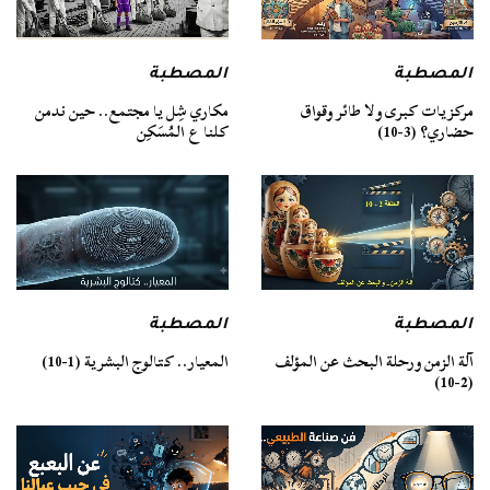
المصطبة
المصطبة
مركزيات كبرى ولا طائر وقواق
مكاري شِل يا مجتمع.. حين ندمن
حضاري؟ (3-10)
كلنا ع المُسَكِن
المصطبة
المصطبة
آلة الزمن ورحلة البحث عن المؤلف
المعيار.. كتالوج البشرية (1-10)
(2-10)