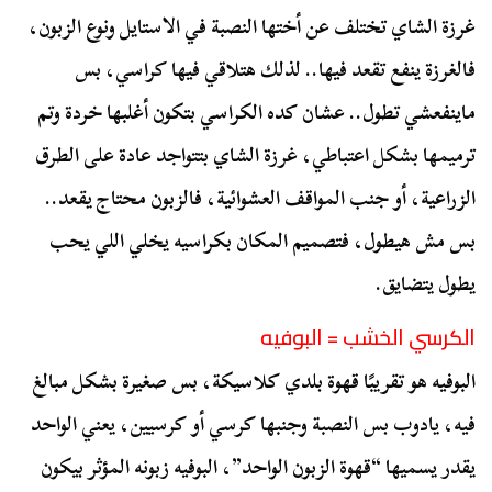
غرزة الشاي تختلف عن أختها النصبة في الاستايل ونوع الزبون،
فالغرزة ينفع تقعد فيها.. لذلك هتلاقي فيها كراسي، بس
ماينفعشي تطول.. عشان كده الكراسي بتكون أغلبها خردة وتم
ترميمها بشكل اعتباطي، غرزة الشاي بتتواجد عادة على الطرق
الزراعية، أو جنب المواقف العشوائية، فالزبون محتاج يقعد..
بس مش هيطول، فتصميم المكان بكراسيه يخلي اللي يحب
يطول يتضايق.
الكرسي الخشب = البوفيه
البوفيه هو تقريبًا قهوة بلدي كلاسيكة، بس صغيرة بشكل مبالغ
فيه، يادوب بس النصبة وجنبها كرسي أو كرسيين، يعني الواحد
يقدر يسميها “قهوة الزبون الواحد”، البوفيه زبونه المؤثر بيكون