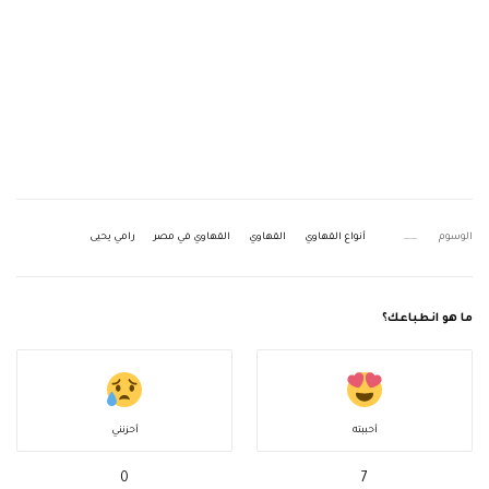
الوسوم
أنواع القهاوي
القهاوي
القهاوي في مصر
رامي يحيى
ما هو انطباعك؟
أحببته
أحزنني
0
7