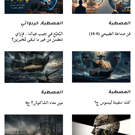
المصطبة
المصطبة
,
خردواتي
فن صناعة الطبيعي (0-10)
البُعبُع في جيب عيالنا.. فإزاي
نتطمن من غير ما نبقى مُخبرين؟
المصطبة
المصطبة
كلنا سفينة ثيسوس ج7
مين معاه الشاكوش؟ ج6