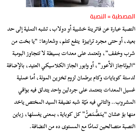
المصطبة = النصبة
النصبة عبارة عن فاترينة خشبية أو دولاب، تشبه النملية إلى حد
بعيد، أو حتى مجرد ترابيزة ينفع تتلم، وشعارها: “يا بخت من
شرب وخفف”، وتعتمد على معدات بسيطة لا تتجاوز البومبة
“البوتاجاز الأعور”، أو وابور الجاز الكلاسيكي العتيد، بالإضافة
لدستة كوبايات وكام برطمان لزوم تخزين المونة، أما عملية
غسيل المعدات بتعتمد على جردلين واحد يتدلق فيه بواقي
المشروب.. والتاني فيه مَيّة شبه نضيفة السيد المختص ياخد
منها بؤ عشان “يمَصّْمَصّْ” كل كوباية، بمعنى يغسلها، زباين
النصبة متصالحين تمامًا مع المستوى ده من النضافة.