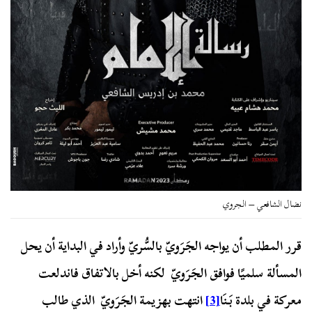
نضال الشافعي – الجروي
قرر المطلب أن يواجه الجَرَويّ بالسُّريّ وأراد في البداية أن يحل
المسألة سلميًا فوافق الجَرَويّ لكنه أخل بالاتفاق فاندلعت
معركة في بلدة بَنَا
[3]
انتهت بهزيمة الجَرَويّ الذي طالب