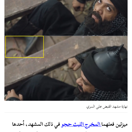
نهاية مشهد القبض على السري
ميزتين فعلهما
المخرج الليث حجو
في ذلك المشهد، أحدها