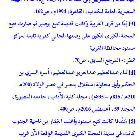
المصرية العامة للكتاب، القاهرة، 1994م، ص162.
[3]
بَنَا من قرى الغربية وكانت قديمة تتبع بوصير ثم صارت تتبع
المحلة الكبرى لتكون على وضعها الحالي كقرية تابعة لمركز
سمنود محافظة الغربية
انظر:- المرجع السابق، ص70.
[4]
ثناء عبدالعظيم عبدالعزيز عبدالعظيم، أسرة السري بن
الحكم وأول محاولة استقلال بمصر في عصر الولاة (200هـ –
210هـ / 815م – 835م)، مجلة كلية الآداب، جامعة المصورة،
المجلد 59، أغسطس 2016م، ص400.
[5]
سَنْدفا كانت تتبع سمنود وأغلب العَمَار من ناحية الجنوب
كانت في مدينة المحلة الكبرى القديمة الواقعة الآن غرب