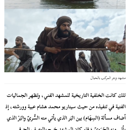
مشهد وجر المركب بالحبال
تلك كانت الخلفية التاريخية للمشهد الفني، وتظهر الجماليات
الفنية في تنفيذه من حيث سيناريو محمد هشام عبية وورشته، إذ
أضاف مسألة (السِهَام) بين البَر الذي يأتي منه السُّريّ والبَرْ الذي
يأتي منه الجَرَويّ ؛ فلو كان المشهد خرج بالوصف الحرفي