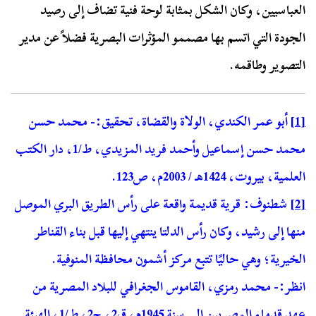
العباسيين، وكان الشكل بمثابة لوحة فنية تضاف إلى رصيد
الجودة التي اتسم بها مصممو المؤثرات البصرية فضلاً عن مدير
التصوير وطاقمه.
[1]
أبو عمر الكندي، الولاة والقضاة، تحقيق:- محمد حسن
محمد حسن إسماعيل وأحمد فريد المزيدي، ط/1، دار الكتب
العلمية، بيروت، 1424هـ / 2003م، ص123.
[2]
شطنوف: قرية قديمة واقعة على رأس الطريق البري الموصل
منها إلى رشيد، وكان رأس الدلتا ينتهي إليها قبل بناء القناطر
الخيرية؛ وهي حاليًا تتبع مركز أشمون محافظة المنوفية.
انظر:- محمد رمزي، القاموس الجغرافي للبلاد المصرية من
عهد قدماء المصريين إلى سنة 1945م، ق2، ج2، ط/1، الهيئة