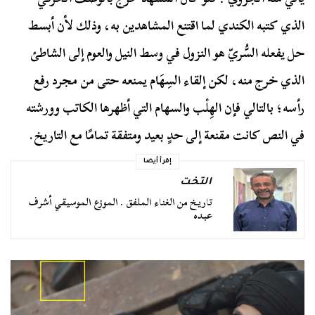
الذي كتبه الكندي لما اقتنع المشاهدين به، وذلك لأن أبسط
حل يفعله السُّريّ هو النزول في وسط النيل والعوم إلى الشاطئ
الذي خرج منه، لكن إلقاء السِهَام يمنعه حتى من مجرد رفع
رأسه؛ بالتالي فإن الهِلْب والسهام التي أظهرها الكاتب وورشته
في النص كانت مقنعة إلى حدٍ بعيد ومتفقة تمامًا مع التاريخ.
إقرأ أيضا
التخت
تاريخ من الغناء الملفق . الموزع الموسيقي أشرف
عبده