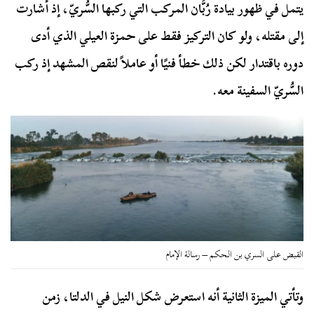
يتمل في ظهور بيادة رُبَّان المركب التي ركبها السُّريّ، إذ أشارت
إلى مقتله، ولو كان التركيز فقط على حمزة العيلي الذي أدى
دوره باقتدار لكن ذلك خطأ فنيًا أو عاملاً لنقص المشهد إذ ركب
السُّريّ السفينة معه.
القبض على السري بن الحكم – رسالة الإمام
وتأتي الميزة الثانية أنه استعرض شكل النيل في الدلتا، زمن