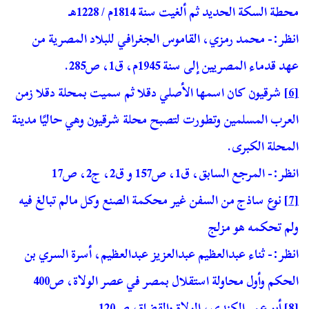
محطة السكة الحديد ثم ألغيت سنة 1814م / 1228هـ
انظر:- محمد رمزي، القاموس الجغرافي للبلاد المصرية من
عهد قدماء المصريين إلى سنة 1945م، ق1، ص285.
[6]
شرقيون كان اسمها الأصلي دقلا ثم سميت بمحلة دقلا زمن
العرب المسلمين وتطورت لتصبح محلة شرقيون وهي حاليًا مدينة
المحلة الكبرى.
انظر:- المرجع السابق، ق1، ص157 و ق2، ج2، ص17
[7]
نوع ساذج من السفن غير محكمة الصنع وكل مالم تبالغ فيه
ولم تحكمه هو مزلج
انظر:- ثناء عبدالعظيم عبدالعزيز عبدالعظيم، أسرة السري بن
الحكم وأول محاولة استقلال بمصر في عصر الولاة، ص400
[8]
أبو عمر الكندي، الولاة والقضاة، ص120.