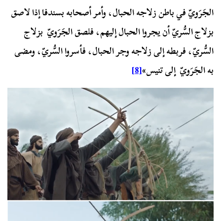
الجَرَويّ في باطن زلاجه الحبال، وأمر أصحابه بسندفا إذا لاصق
بزلاج السُّريّ أن يجروا الحبال إليهم، فلصق الجَرَويّ بزلاج
السُّريّ، فربطه إلى زلاجه وجر الحبال، فأسروا السُّريّ، ومضى
به الجَرَويّ إلى تنيس»
[8]