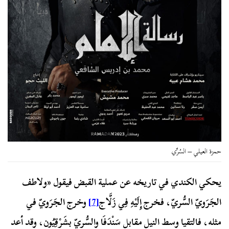
حمزة العيلي – السُرِّي
يحكي الكندي في تاريخه عن عملية القبض فيقول «ولاطف
الجَرَويّ السُّريّ، فخرج إِلَيْهِ فِي زَلَّاج
[7]
وخرج الجَرَويّ في
مثله، فالتقيا وسط النيل مقابل سَنْدَفَا والسُّريّ بشَرْقِيُون، وقد أعد