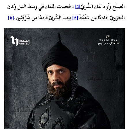
الصلح وأراد لقاء السُّريّ
[4]
، فحدث اللقاء في وسط النيل وكان
الجَرَويّ قادمًا من سَنْدَفَا
[5]
بينما السُّريّ قادمًا من شَرْقِيُون.
[6]