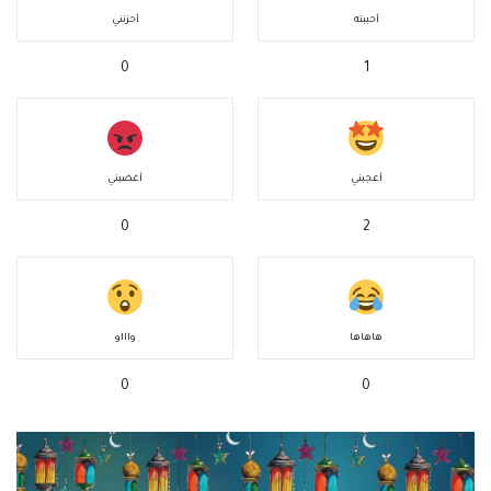
أحببته
أحزنني
0
1
أعجبني
أغضبني
0
2
هاهاها
واااو
0
0