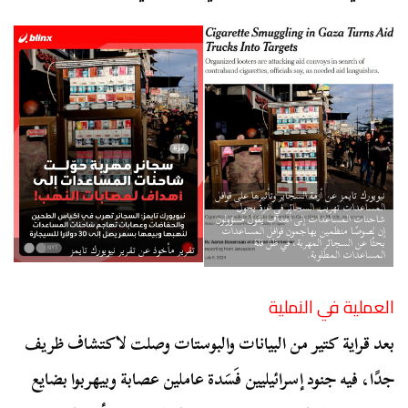
نيويورك تايمز عن أزمة السجاير وتأثيرها على قوافل
المساعدات تهريب السجائر في غزة يحول
شاحنات المساعدات إلى أهداف يقول مسؤولون
إن لصوصًا منظمين يهاجمون قوافل المساعدات
بحثًا عن السجائر المهربة، في ظل قلة
تقرير مأخوذ عن تقرير نيويورك تايمز
المساعدات المطلوبة.
العملية في النملية
بعد قراية كتير من البيانات والبوستات وصلت لاكتشاف ظريف
جدًا، فيه جنود إسرائيليين فَسَدة عاملين عصابة وبيهربوا بضايع