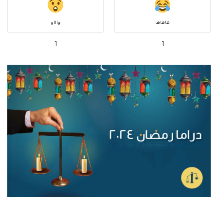
هاهاها
واااو
1
1