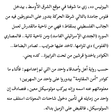
البيزنيس ده، زي ما شوفنا في موقع الشرق الأوسط، بيدخل
فلوس جامدة بالتالي شرطة الحركة بتدور على المتورطين فيه من
الجانب الفلسطيني بملقاط؛ فهي من ناحية ماتقدرش تعمل
المورِد (الجندي الإسرائيلي الفاسد) ومن ناحية تانية.. فالمصاري
(الفلوس) دي تلزامها. تاخد عليها ضرايب.. تصادر البضاعة..
الكوادر ياخدوا قرشين من تحت الترابيزة.. كده يعني.
حسب رواية أهل وأصدقاء واحد من اللي تم إعدامهم: فأثناء ما
كوادر “أمن المقاومة” بيدوروا على واحد من المهربين؛
معلوماتهم عنه اسمه وإنه بيركب موتوسيكل معين، فتصادف إن
واحد من زمايله في تأمين دخول شاحنات المعونات استلف منه
الموتوسيكل، فاتقبض على الزميل بداله.