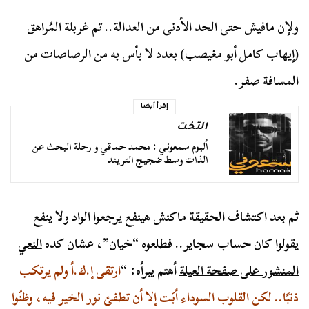
ولإن مافيش حتى الحد الأدنى من العدالة.. تم غربلة المُراهق
(إيهاب كامل أبو مغيصب) بعدد لا بأس به من الرصاصات من
المسافة صفر.
إقرأ أيضا
التخت
ألبوم سمعوني : محمد حماقي و رحلة البحث عن
الذات وسط ضجيج التريند
ثم بعد اكتشاف الحقيقة ماكنش هينفع يرجعوا الواد ولا ينفع
يقولوا كان حساب سجاير.. فطلعوه “خيان”، عشان كده
النعي
المنشور على صفحة العيلة
أهتم يبرأه: “
ارتقى إ.ك.أ ولم يرتكب
ذنبًا.. لكن القلوب السوداء أبَت إلا أن تطفئ نور الخير فيه، وظنّوا