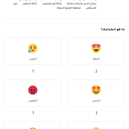
سراج الدين هشام سلامة
عائلة أبو مغصيب
عائلة شاهين
غزة
فلسطين
منظمة العفو الدولية
ما هو انطباعك؟
أحببته
أحزنني
1
2
أعجبني
أغضبني
1
3