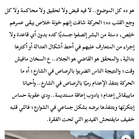
هو ده كل الموضوع.. لا فيه قبض ولا تحقيق ولا محاكمة ولا كل
وجع القلب ده؛ الحركة شافت إنهم خونة خلاص يبقى عمرهم
خلِص، دستة من البشر إتصفوا جسديًا كده بدون أي قاعدة ولا
إجراء من المتعارف عليهم في أحط أشكال العدالة أو أكترها
بدائية، والمحقق هو القاضي هو الجلاد.. ع السخان مافيش
وقت؛ والنتيجة الناس اتضربوا بالرصاص في الشارع؛ أه ما
الحركة بتنفذ الإعدام رميًا بالرصاص في الشارع.. وأحيانا
مابيبقاش إعدام؛ يادوب إعاقة مستديمة.. ودي عقوبة حماس
إبتكرتها وبتنفذها برضه بشكل جماعي في الشوارع؛ فاللي قلبه
خفيف مايفتحش الفيديو اللي تحت الفقرة.