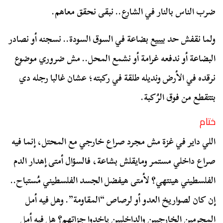
ضرب الناس بالنار في الشارع.. نبقى نحقق معاهم.
ولما نقفش حد بيبيع بضاعة في السوق السودة.. نسجنه أو نصادر
البضاعة أو ندفعه غرامة أو نشمع المحل.. مش ضروري موضوع
نرقده في الأرض ونديله طلقة في ركبته؛ عشان غالبا رجله دي
بتتقطع من فوق الرُكبة.
ختام
اللي داير في غزة مش مجرد صراع خارجي مع المحتل، إنما فيه
صراع داخلي مستمر ومايقلش بشاعة، فالسؤال أمتى إهدار الدم
الفلسطيني هينتهي؟ لأمتى هيفضل الجسد الفلسطيني مُستباح..
إن كان لصواريخ العدو أو لرصاص “المقاومة”. وهل فيه أمل
المجرمين الخارجيين والداخليين ياخدوا جزاتهم؟ هل فيه أمل