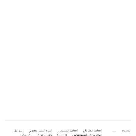
الوسوم
أسامة الشاذلي
أسامة المسحال
أميرة أحمد المغربي
إسرائيل
إيهاب كامل أبو مغيصب
الرئيسية
حماسإعدام
رامي يحيى