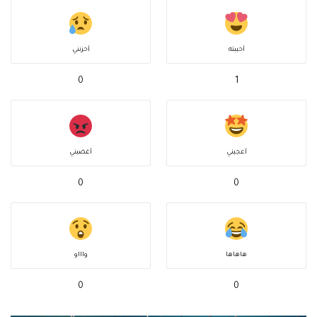
أحببته
أحزنني
0
1
أعجبني
أغضبني
0
0
هاهاها
واااو
0
0