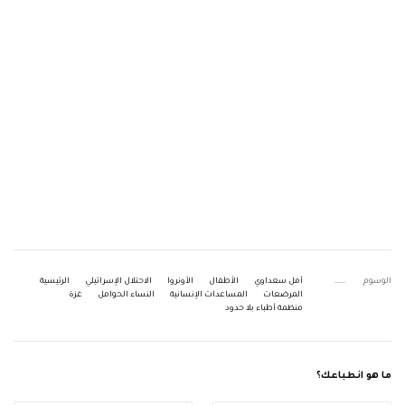
الوسوم
أمل سعداوي
الأطفال
الأونروا
الاحتلال الإسرائيلي
الرئيسية
المرضعات
المساعدات الإنسانية
النساء الحوامل
غزة
منظمة أطباء بلا حدود
ما هو انطباعك؟