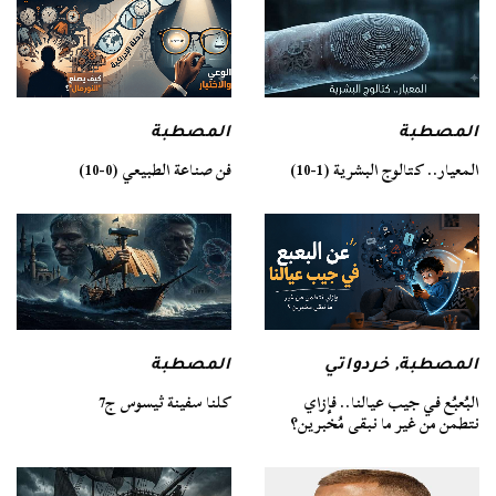
المصطبة
المصطبة
فن صناعة الطبيعي (0-10)
المعيار.. كتالوج البشرية (1-10)
المصطبة
المصطبة
,
خردواتي
كلنا سفينة ثيسوس ج7
البُعبُع في جيب عيالنا.. فإزاي
نتطمن من غير ما نبقى مُخبرين؟