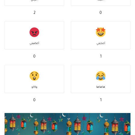
2
0
أعجبني
أغضبني
0
1
هاهاها
واااو
0
1