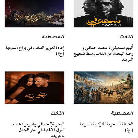
التخت
المصطبة
ألبوم سمعوني : محمد حماقي و
إعادة تدوير النخب في براح السردية
رحلة البحث عن الذات وسط ضجيج
(ج3)
التريند
المصطبة
التخت
الخلطة السحرية للتركيبة السردية
“بحرية” حماقي وشيرين: عندما
(ج2)
تغرق الأغنية في بحر الجدل
والتريند