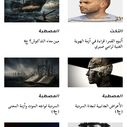
التخت
المصطبة
ألبوم القمر: قراءة في أزمة الهوية
مين معاه الشاكوش؟ ج6
الفنية لرامي صبري
المصطبة
المصطبة
السردية تواجه الموت وأزمة المعنى
الأعراض الجانبية لنجاة السردية
(ج4)
(ج5)