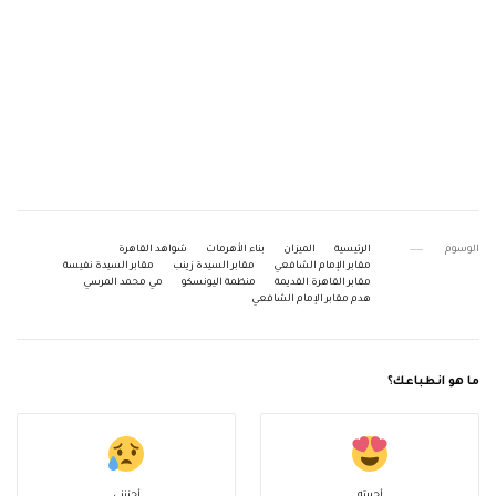
الوسوم
الرئيسية
الميزان
بناء الأهرمات
شواهد القاهرة
مقابر الإمام الشافعي
مقابر السيدة زينب
مقابر السيدة نفيسة
مقابر القاهرة القديمة
منظمة اليونسكو
مي محمد المرسي
هدم مقابر الإمام الشافعي
ما هو انطباعك؟
أحببته
أحزنني